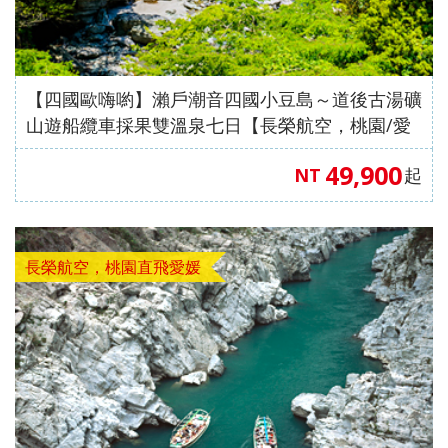
【四國歐嗨喲】瀨戶潮音四國小豆島～道後古湯礦
山遊船纜車採果雙溫泉七日【長榮航空，桃園/愛
媛】
49,900
NT
起
長榮航空，桃園直飛愛媛