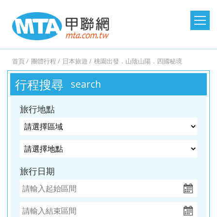
日本旅遊
韓國旅遊
港澳大陸
東南亞旅遊
首頁
團體行程
日本旅遊
桃園出發．山陰山陽．四國秘境
澳洲紐西蘭
歐洲美洲
郵輪假期
台灣旅遊
行程搜尋
search
桃園
桃園
台中
台中
澳
美
MSC
澎湖
桃園
桃園
台中
桃園
紐西
德
探索
金門
桃園
桃園
台中
桃園
西班
馬祖
桃園
台中
台中
台中
土耳
台灣
桃園
台中
台中
桃園
北
出
出
出
出
洲．
國．
郵輪
旅遊
出
出
出
出
蘭．
國．
星號
旅遊
出
出
出
出
牙．
旅遊
出
出
出
出
其．
旅遊
出
出
出
出
歐．
旅行地點
發．
發．
發．
發．
墨爾
加拿
發．
發．
發．
發．
金旅
瑞
發．
發．
發．
發．
義大
發．
發．
發．
發．
黃金
發．
發．
發．
發．
芬
沖繩
首爾
九寨
峴
本
大．
京阪
釜山
張家
峴
獎
士．
東京
濟洲
重
芽
利．
日本
首爾
江
清
杜拜
熊
釜山
廈
曼
蘭．
機加
溝．
港．
墨西
神．
界．
港．
荷
迪士
慶．
莊．
希
東
南．
邁．
本．
門．
谷．
瑞
台中
高雄
高雄
高雄
酒．
稻城
富國
哥．
立山
桂
富國
蘭．
尼．
長江
大叻
臘．
北．
黃
普吉
九
武夷
芭達
典．
出
出
出
出
六人
亞丁
島．
秘魯
黑
林．
島．
比利
東京
三
克斯
銀山
山．
島
州．
山
雅．
挪
旅行日期
發．
發．
發．
發．
小團
北越
部．
貴州
北越
時．
機加
峽．
蒙
溫
山東
福岡
華
威．
濟州
首爾
釜山
濟州
大阪
法
酒．
恩施
波．
泉．
機加
欣．
冰島
機加
國．
新潟
大峽
奧捷
藏王
酒
清邁