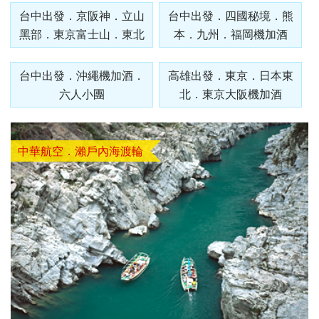
發．
發．
發．
發．
抱（中
蒙特內
台中出發．京阪神．立山
車+纜
峴港】
島、海
全開夯
跆拳武
長灘】
台中出發．四國秘境．熊
耶主題
暹邏】
釜山天
發峴慢
沖繩
哈爾
東
絲
華航
哥羅、
黑部．東京富士山．東北
車、泰
優雅在
金剛船
玩峴
藝秀、
長灘島
本．九州．福岡機加酒
公園
頂泰豐
際線斜
悠法式
機加
濱．
京．
路．
空）
斯洛維
迪熊博
峴四星
遊、天
港】巴
東邊松
機加
+韓服
曼谷五
坡滑車
城堡】
酒．
內
日本
南北
尼亞）
物館、
版六日
【魅力
空膠囊
拿山一
【玩美
堂童話
酒、自
【國航
體驗、
星酒店
【玩美
+纜
巴拿山
【魅力
台中出發．沖繩機加酒．
高雄出發．東京．日本東
六人
蒙．
東
疆．
伽倻主
（奧黛
歐洲】
列車、
票玩到
加族】
村、駱
由行五
假期】
水果大
五日
加族】
車、水
一票玩
歐洲】
六人小團
北．東京大阪機加酒
小團
北極
北．
西藏
題公園
體驗、
法比荷
加耶主
底、纜
臥谷長
駝體驗
日
波蘭波
福
（獨家
臥谷長
果大福
到底、
德瑞冰
村
東京
+韓服
龍蝦饗
～最愛
題公
車佛手
榮歡樂
五天
【菲律
羅的海
DIY+韓
亞特蘭
榮奇幻
DIY+韓
佛手橋
雪鐵力
大阪
體驗
宴、無
羅浮
園、長
橋纜車
美西９
（升等
賓航
三小國
服體驗
蒂斯郵
美西９
服體驗
纜車來
士山、
機加
中華航空．瀨戶內海渡輪
+塗鴉
購物、
宮、特
腳蟹吃
來回、
日～優
２晚五
空、2
（立陶
+韓式
輪男模
日～錫
+韓式
回、迦
德國童
酒
秀、韓
無自理
色三遊
到飽五
會安古
勝美
花酒
人成
宛、拉
下午茶
秀、希
安、布
下午茶
南島竹
話城
式下午
餐、
船、絕
天（五
鎮．世
地、大
店）
行】
脫維
六天
爾頓下
萊斯、
五天
桶船、
堡、黃
茶五天
VIP通
美羊角
花麗水
界文化
峽谷國
《不走
亞、愛
《不走
午茶、
優勝美
（升等
魅力峴
金景觀
（升等
關）6
村、運
酒店１
遺產、
家公
人蔘
沙尼
人蔘保
綠山國
地、大
１晚五
港秀
快線、
３晚五
人成行
河風車
晚+釜
迦南島
園、羚
+保
亞）１
肝》
家公
峽谷國
花酒
會、會
世界遺
花酒
【越捷
城８日
山五花
竹桶
羊峽
肝》
０天
（再升
園、東
家公
店）
安燈籠
產旅行
店）
航空、
酒店２
船、網
谷、環
【德威
等１晚
芭樂
園、羚
《不走
古鎮五
１０日
【遊遍
#台中
#台中
【遊遍
【遊遍
《不走
台中直
晚）
紅下午
球影城
航空、
五花酒
園）
羊峽谷
人蔘、
天（入