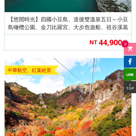
中國自
直飛成
直飛成
中國自
中國自
人蔘
飛】
《不走
茶五天
（舊金
高雄飛
店）
【星宇
（洛杉
保肝》
住巴拿
由行】
都【遇
都【遊
由行】
由行】
+保肝
人蔘、
（全程
山進／
濟州】
【星宇
航空、
磯進／
【星宇
山法式
【來去
重慶張
【來去
見中國
【沖繩
遍中國
【嗨玩
重慶南
【四國
重慶武
【悠閒時光】四國小豆島、道後雙溫泉五日～小豆
店》
保肝》
入住當
洛杉磯
航空、
桃園出
舊金山
航空、
城堡酒
沖繩】
家界～
沖繩】
自由
輕旅】
自由
超值沖
川～天
歐嗨
隆、天
島橄欖公園、金刀比羅宮、大步危遊船、祖谷溪葛
【真航
【德威
地四星
出）
台中直
發】
出）
桃園直
店+3晚
沖繩機
鳳凰古
沖繩機
行】童
沖繩機
行】成
繩】系
生三
喲】瀨
生三
藤橋、道後溫泉、栗林公園【中華航空．桃園出
空、台
航空、
酒店）
飛】
飛】
當地五
44,900
加酒、
城、張
加酒、
話九寨
加酒の
都樂山
滿漁市
橋、烏
戶潮音
橋、湖
NT
起
發】
中直
桃園直
《無購
星酒
0
自由行
家界景
自由行
溝、熊
半自由
大佛、
場、波
江畫
四國小
北恩施
飛】
飛】
物》
店）
四日 (
區、袁
四日 (
貓基
行四日
都江堰
之上神
廊、武
豆島～
大峽
【台灣
《無購
市區酒
家界景
市區酒
地、五
( 含小
水利工
宮、美
陵山大
道後古
谷、三
虎航、
物》
中華航空、紅葉絶景
店含早
區、濯
店含早
彩黃
費、接
程、中
國村、
裂谷、
湯礦山
排椅八
桃園出
【台灣
餐 ) 2
水古
餐、2
龍、寬
送機及
國古羌
瀨長島
輕軌穿
遊船纜
日（無
發】
虎航、
人成行
鎮、輕
人成行
窄巷
1午1晚
城、牟
半自由
樓、重
車採果
購物、
桃園出
軌體驗
) 【星
子、船
餐+2天
尼溝、
行四天
慶枇杷
雙溫泉
無自
發】
八日
宇&虎
遊樂山
行程 )
九寨
（晚去
園半山
七日
費）
（無購
航、台
大佛八
6人成
溝、黃
晚回、
火鍋八
【長榮
【澳門
物、無
中出
天《無
行
龍、熊
含機上
日（無
航空，
航空、
自費）
發】
購物無
貓基地
餐 )
購物、
桃園/
台中出