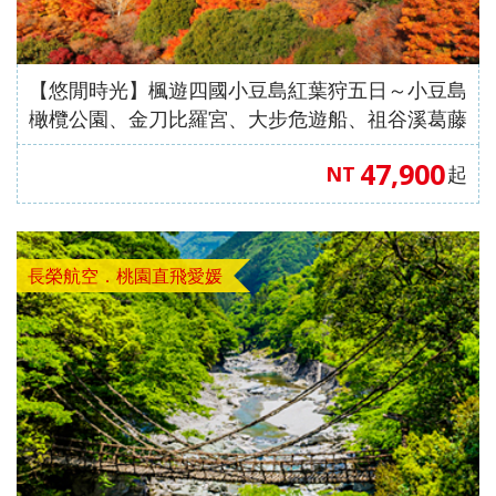
【澳門
自費、
風情八
【星宇
無自
愛媛】
發】
航空、
升等三
天（
航空、
費）
台中出
排椅》
動車版
台中出
【澳門
發】
【長龍
）【東
發】
航空、
【悠閒時光】楓遊四國小豆島紅葉狩五日～小豆島
航空、
方航
台中出
橄欖公園、金刀比羅宮、大步危遊船、祖谷溪葛藤
台中直
空、台
發】
橋、道後溫泉、高松永旺夢樂城【中華航空、桃園
47,900
NT
起
飛成
中直飛
出發】
都】
成都】
長榮航空．桃園直飛愛媛