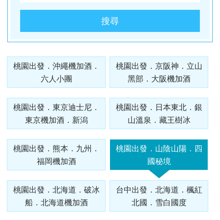
酒
英國
谷
匈
樹冰
桃園
桃園
高雄
【麗星
【來去
【麗星
【遨遊
【歐亞
【樂遊
【歐亞
【艾玩
【歐亞
【璀璨
桃園
桃園
出
波
桃園
桃園
出
台中
桃園
出
台中
桃園
台中
桃園
郵輪】
金門】
郵輪】
台灣】
玩家】
金門】
玩家】
大小
玩家】
大小
出
出
發．
蘭．
出
出
發．
出
出
發．
出
出
出
出
【知南
探索星
戰地三
【知南
探索星
去馬祖
【知南
地中海
山后民
【知南
2026
金】金
【知南
文明與
金】金
發．
發．
長灘
愛沙
發．
發．
薄荷
發．
發．
峴
發．
發．
發．
發．
行易】
號～石
日遊
行易】
號～那
卡蹓、
行易】
郵輪假
俗文化
行易】
詩歌極
門摩西
行易】
自然的
門摩西
山陰
九寨
島．
尼
北海
雲
島．
北海
張家
港．
京阪
江
四國
北
桃園出發．沖繩機加酒．
桃園出發．京阪神．立山
魅力雙
垣島海
（台中
希爾頓
霸、石
暢遊
食在好
期榮耀
村、建
新一品
境星旅
分海、
東澳蒂
盛典・
分海、
山
溝．
海盜
亞．
道．
南．
宿霧
道．
界．
六人
神．
南．
秘
京．
六人小團
黑部．大阪機加酒
城－雪
上遊３
出發
假期、
垣假期
南、北
味
號～宮
功嶼、
紐西蘭
～MSC
太武
莉雪９
東地中
豪華全
陽．
稻城
船
拉脫
破冰
昆大
楓紅
重
小團
立山
黃
境．
貝加
梨+黃
天２夜
） 華
東澳全
４天３
竿三日
3.0、
古島、
痛風海
１０天
阿拉斯
山、豪
日～金
海十六
牛宴四
四國
亞丁
維
船．
麗．
北
慶．
黑
山．
熊
爾湖
【獨家
【心動
【暑假
【中釜
【玩釜
桃園出發．東京迪士尼．
桃園出發．日本東北．銀
金海岸
（基隆
信航空
覽９日
夜（基
( 台中
東澳９
沖繩、
鮮餐三
～金旅
加冰河
華全牛
旅獎、
湖１４
日（
秘境
亞．
北海
貴州
國．
長江
部．
江西
本．
中釜玩
釜山玩
樂樂濟
玩星宇
山搭星
東京機加酒．新潟
山溫泉．藏王樹冰
８日～
港出
～入住
隆港出
出發 )
日～廚
石垣島
日（
獎、南
奇航１
宴三天
廚師帽
天
台中出
立陶
道機
雪白
三
東京
九
麗水】
麗水】
州鬥陣
帶您嗨
宇】加
歌劇院
發）
五星希
發）
師帽餐
自主遊
華信、
北島、
１日（
（台中
饗宴、
（MSC
發 ）
宛
加酒
國度
峽．
富士
州．
星球水
LUGE
行】濟
翻釜
耶主題
入內、
爾頓飯
廳、全
５天
立榮
冰河峽
早鳥優
出發
徒步美
和諧
全程無
桃園出發．熊本．九州．
桃園出發．山陰山陽．四
恩施
山．
福岡
族館、
渠道滑
州鐵軌
山】渠
公園
雙城遊
店１
覽三
（基隆
）6人
灣（紐
惠實施
）華信
食地
號、義
自理餐
福岡機加酒
國秘境
大峽
東北
機加
順天灣
車+纜
自行車
道滑車
+韓服
船、螃
晚、雙
城、加
出發）
成行、
西蘭航
中 ）
航空
圖、登
大利、
谷
酒
國家園
車、泰
（四人
+纜
體驗
蟹河生
遊船、
贈雪梨
北中南
空）
三塔暢
克羅埃
桃園出發．北海道．破冰
台中出發．北海道．楓紅
林、
迪熊博
一臺）
車、海
+塗鴉
台中
桃園
高雄
桃園
態、無
加贈雪
夜遊
出發
遊農莊
西亞、
船．北海道機加酒
北國．雪白國度
LUGE
物館、
泰迪熊
岸列
秀、
出
出
出
出
尾熊抱
梨夜遊
希臘、
渠道滑
【邂逅
巨濟
【虎力
王國、
【來去
車、加
【萬象
SKYLUGE
【虎虎