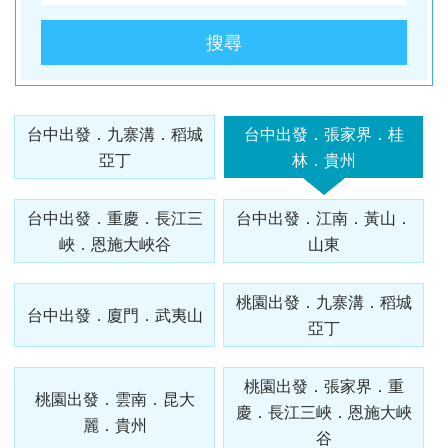
酒
英國
谷
匈
樹冰
桃園
桃園
高雄
【麗星
【來去
【麗星
【遨遊
【歐亞
【樂遊
【歐亞
【艾玩
【歐亞
【璀璨
桃園
桃園
出
波
桃園
桃園
出
台中
桃園
出
台中
桃園
台中
桃園
郵輪】
金門】
郵輪】
台灣】
玩家】
金門】
玩家】
大小
玩家】
大小
出
出
發．
蘭．
出
出
發．
出
出
發．
出
出
出
出
【知南
探索星
戰地三
【知南
探索星
去馬祖
【知南
地中海
山后民
【知南
2026
金】金
【知南
文明與
金】金
發．
發．
長灘
愛沙
發．
發．
薄荷
發．
發．
峴
發．
發．
發．
發．
行易】
號～石
日遊
行易】
號～那
卡蹓、
行易】
郵輪假
俗文化
行易】
詩歌極
門摩西
行易】
自然的
門摩西
山陰
九寨
島．
尼
北海
雲
島．
北海
張家
港．
京阪
江
四國
北
台中出發．九寨溝．稻城
台中出發．張家界．桂
魅力雙
垣島海
（台中
希爾頓
霸、石
暢遊
食在好
期榮耀
村、建
新一品
境星旅
分海、
東澳蒂
盛典・
分海、
山
溝．
海盜
亞．
道．
南．
宿霧
道．
界．
六人
神．
南．
秘
京．
亞丁
林．貴州
城－雪
上遊３
出發
假期、
垣假期
南、北
味
號～宮
功嶼、
紐西蘭
～MSC
太武
莉雪９
東地中
豪華全
陽．
稻城
船
拉脫
破冰
昆大
楓紅
重
小團
立山
黃
境．
貝加
梨+黃
天２夜
） 華
東澳全
４天３
竿三日
3.0、
古島、
痛風海
１０天
阿拉斯
山、豪
日～金
海十六
牛宴四
四國
亞丁
維
船．
麗．
北
慶．
黑
山．
熊
爾湖
【獨家
【心動
【暑假
【中釜
【玩釜
台中出發．重慶．長江三
台中出發．江南．黃山．
金海岸
（基隆
信航空
覽９日
夜（基
( 台中
東澳９
沖繩、
鮮餐三
～金旅
加冰河
華全牛
旅獎、
湖１４
日（
秘境
亞．
北海
貴州
國．
長江
部．
江西
本．
中釜玩
釜山玩
樂樂濟
玩星宇
山搭星
峽．恩施大峽谷
山東
８日～
港出
～入住
隆港出
出發 )
日～廚
石垣島
日（
獎、南
奇航１
宴三天
廚師帽
天
台中出
立陶
道機
雪白
三
東京
九
麗水】
麗水】
州鬥陣
帶您嗨
宇】加
歌劇院
發）
五星希
發）
師帽餐
自主遊
華信、
北島、
１日（
（台中
饗宴、
（MSC
發 ）
宛
加酒
國度
峽．
富士
州．
星球水
LUGE
行】濟
翻釜
耶主題
入內、
爾頓飯
廳、全
５天
立榮
冰河峽
早鳥優
出發
徒步美
和諧
全程無
桃園出發．九寨溝．稻城
恩施
山．
福岡
族館、
渠道滑
州鐵軌
山】渠
公園
台中出發．廈門．武夷山
雙城遊
店１
覽三
（基隆
）6人
灣（紐
惠實施
）華信
食地
號、義
自理餐
亞丁
大峽
東北
機加
順天灣
車+纜
自行車
道滑車
+韓服
船、螃
晚、雙
城、加
出發）
成行、
西蘭航
中 ）
航空
圖、登
大利、
谷
酒
國家園
車、泰
（四人
+纜
體驗
蟹河生
遊船、
贈雪梨
北中南
空）
三塔暢
克羅埃
桃園出發．張家界．重
林、
迪熊博
一臺）
車、海
+塗鴉
桃園出發．雲南．昆大
台中
桃園
高雄
桃園
態、無
加贈雪
夜遊
出發
遊農莊
西亞、
慶．長江三峽．恩施大峽
LUGE
物館、
泰迪熊
岸列
秀、
出
出
麗．貴州
出
出
尾熊抱
梨夜遊
希臘、
谷
渠道滑
【邂逅
巨濟
【虎力
王國、
【來去
車、加
【萬象
SKYLUGE
【虎虎