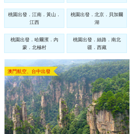
發．
發．
發．
發．
抱（中
蒙特內
車+纜
峴港】
島、海
全開夯
跆拳武
長灘】
耶主題
暹邏】
釜山天
發峴慢
沖繩
哈爾
東
絲
華航
哥羅、
桃園出發．江南．黃山．
車、泰
優雅在
金剛船
玩峴
藝秀、
長灘島
桃園出發．北京．貝加爾
公園
頂泰豐
際線斜
悠法式
機加
濱．
京．
路．
空）
斯洛維
迪熊博
峴四星
江西
遊、天
港】巴
東邊松
機加
+韓服
曼谷五
湖
坡滑車
城堡】
酒．
內
日本
南北
尼亞）
物館、
版六日
【魅力
空膠囊
拿山一
【玩美
堂童話
酒、自
【國航
體驗、
星酒店
【玩美
+纜
巴拿山
【魅力
六人
蒙．
東
疆．
伽倻主
（奧黛
歐洲】
列車、
票玩到
加族】
村、駱
由行五
假期】
水果大
五日
加族】
車、水
一票玩
歐洲】
桃園出發．哈爾濱．內
桃園出發．絲路．南北
小團
北極
北．
西藏
題公園
體驗、
法比荷
加耶主
底、纜
臥谷長
駝體驗
日
波蘭波
福
（獨家
臥谷長
果大福
到底、
德瑞冰
蒙．北極村
疆．西藏
村
東京
+韓服
龍蝦饗
～最愛
題公
車佛手
榮歡樂
五天
【菲律
羅的海
DIY+韓
亞特蘭
榮奇幻
DIY+韓
佛手橋
雪鐵力
大阪
體驗
宴、無
羅浮
園、長
橋纜車
美西９
（升等
賓航
三小國
服體驗
蒂斯郵
美西９
服體驗
纜車來
士山、
機加
+塗鴉
購物、
宮、特
腳蟹吃
來回、
日～優
２晚五
空、2
（立陶
+韓式
輪男模
日～錫
+韓式
回、迦
德國童
酒
澳門航空、台中出發
秀、韓
無自理
色三遊
到飽五
會安古
勝美
花酒
人成
宛、拉
下午茶
秀、希
安、布
下午茶
南島竹
話城
式下午
餐、
船、絕
天（五
鎮．世
地、大
店）
行】
脫維
六天
爾頓下
萊斯、
五天
桶船、
堡、黃
茶五天
VIP通
美羊角
花麗水
界文化
峽谷國
《不走
亞、愛
《不走
午茶、
優勝美
（升等
魅力峴
金景觀
（升等
關）6
村、運
酒店１
遺產、
家公
人蔘
沙尼
人蔘保
綠山國
地、大
１晚五
港秀
快線、
３晚五
人成行
河風車
晚+釜
迦南島
園、羚
+保
亞）１
肝》
家公
峽谷國
花酒
會、會
世界遺
花酒
【越捷
城８日
山五花
竹桶
羊峽
肝》
０天
（再升
園、東
家公
店）
安燈籠
產旅行
店）
航空、
酒店２
船、網
谷、環
【德威
等１晚
芭樂
園、羚
《不走
古鎮五
１０日
【遊遍
#台中
#台中
【遊遍
【遊遍
《不走
台中直
晚）
紅下午
球影城
航空、
五花酒
園）
羊峽谷
人蔘、
天（入