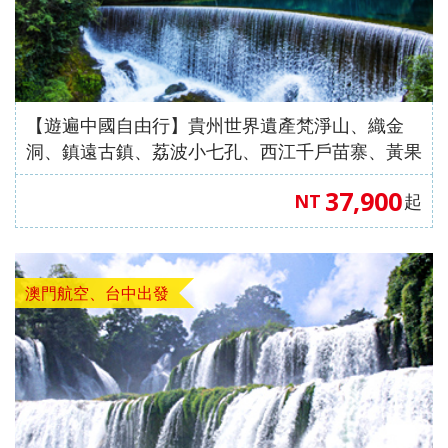
【遊遍中國自由行】貴州世界遺產梵淨山、織金
洞、鎮遠古鎮、荔波小七孔、西江千戶苗寨、黃果
樹瀑布八日遊（VIP三排椅車）【澳門航空、中去
37,900
NT
起
北回】
澳門航空、台中出發