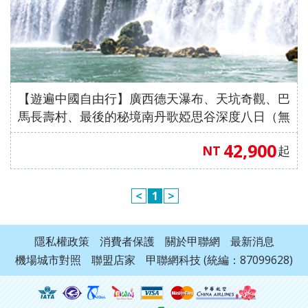
【遊遍中國自由行】廣西德天瀑布、天坑奇觀、巴
馬長壽村、最後的秘境南丹歌婭思谷深度八日（無
購物無自費）【澳門航空、台中出發】
42,900
NT
起
<
1
>
隱私權政策
消費者保護
關於甲聯網
最新消息
機場城市對照
聯盟店家
甲聯網科技 (統編：87099628)