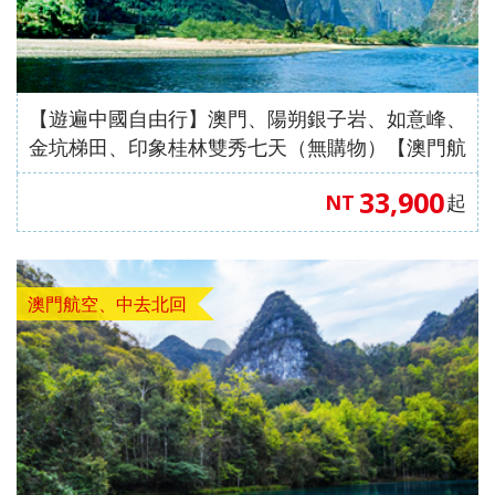
【澳門
自費、
風情八
【星宇
無自
愛媛】
發】
航空、
升等三
天（
航空、
費）
台中出
排椅》
動車版
台中出
【澳門
發】
【長龍
）【東
發】
航空、
航空、
方航
台中出
【遊遍中國自由行】澳門、陽朔銀子岩、如意峰、
台中直
空、台
發】
金坑梯田、印象桂林雙秀七天（無購物）【澳門航
飛成
中直飛
空、台中出發】
33,900
NT
起
都】
成都】
澳門航空、中去北回