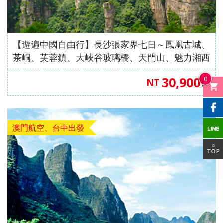
中國自
直飛成
直飛成
中國自
中國自
人蔘
飛】
《不走
茶五天
（舊金
高雄飛
店）
【星宇
（洛杉
保肝》
住巴拿
由行】
都【遇
都【遊
由行】
由行】
+保肝
人蔘、
（全程
山進／
濟州】
【星宇
航空、
磯進／
【星宇
山法式
【來去
重慶張
【來去
見中國
【沖繩
遍中國
【嗨玩
重慶南
【四國
重慶武
店》
保肝》
入住當
洛杉磯
航空、
桃園出
舊金山
航空、
城堡酒
沖繩】
家界～
沖繩】
自由
輕旅】
自由
超值沖
川～天
歐嗨
隆、天
【遊遍中國自由行】長沙張家界七日～鳳凰古城、
【真航
【德威
地四星
出）
台中直
發】
出）
桃園直
店+3晚
沖繩機
鳳凰古
沖繩機
行】童
沖繩機
行】成
繩】系
生三
喲】瀨
生三
茶峒、芙蓉鎮、大峽谷玻璃橋、天門山、魅力湘西
空、台
航空、
酒店）
飛】
飛】
當地五
加酒、
城、張
加酒、
話九寨
加酒の
都樂山
滿漁市
橋、烏
戶潮音
橋、湖
秀（無購物、高餐標）【澳門航空、台中出發】
中直
桃園直
《無購
星酒
30,900
0
自由行
家界景
自由行
溝、熊
半自由
大佛、
場、波
江畫
四國小
北恩施
NT
起
飛】
飛】
物》
店）
四日 (
區、袁
四日 (
貓基
行四日
都江堰
之上神
廊、武
豆島～
大峽
【台灣
《無購
市區酒
家界景
市區酒
地、五
( 含小
水利工
宮、美
陵山大
道後古
谷、三
虎航、
物》
店含早
區、濯
店含早
彩黃
費、接
程、中
國村、
裂谷、
湯礦山
排椅八
桃園出
【台灣
澳門航空、台中出發
餐 ) 2
水古
餐、2
龍、寬
送機及
國古羌
瀨長島
輕軌穿
遊船纜
日（無
發】
虎航、
人成行
鎮、輕
人成行
窄巷
1午1晚
城、牟
半自由
樓、重
車採果
購物、
桃園出
軌體驗
) 【星
子、船
餐+2天
尼溝、
行四天
慶枇杷
雙溫泉
無自
發】
八日
宇&虎
遊樂山
行程 )
九寨
（晚去
園半山
七日
費）
（無購
航、台
大佛八
6人成
溝、黃
晚回、
火鍋八
【長榮
【澳門
物、無
中出
天《無
行
龍、熊
含機上
日（無
航空，
航空、
自費）
發】
購物無
貓基地
餐 )
購物、
桃園/
台中出