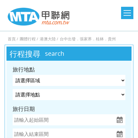
日本旅遊
韓國旅遊
港澳大陸
東南亞旅遊
首頁
團體行程
港澳大陸
台中出發．張家界．桂林．貴州
澳洲紐西蘭
歐洲美洲
郵輪假期
台灣旅遊
行程搜尋
search
桃園
桃園
台中
台中
澳
美
MSC
澎湖
桃園
桃園
台中
桃園
紐西
德
探索
金門
桃園
桃園
台中
桃園
西班
馬祖
桃園
台中
台中
台中
土耳
台灣
桃園
台中
台中
桃園
北
出
出
出
出
洲．
國．
郵輪
旅遊
出
出
出
出
蘭．
國．
星號
旅遊
出
出
出
出
牙．
旅遊
出
出
出
出
其．
旅遊
出
出
出
出
歐．
旅行地點
發．
發．
發．
發．
墨爾
加拿
發．
發．
發．
發．
金旅
瑞
發．
發．
發．
發．
義大
發．
發．
發．
發．
黃金
發．
發．
發．
發．
芬
沖繩
首爾
九寨
峴
本
大．
京阪
釜山
張家
峴
獎
士．
東京
濟洲
重
芽
利．
日本
首爾
江
清
杜拜
熊
釜山
廈
曼
蘭．
機加
溝．
港．
墨西
神．
界．
港．
荷
迪士
慶．
莊．
希
東
南．
邁．
本．
門．
谷．
瑞
台中
高雄
高雄
高雄
酒．
稻城
富國
哥．
立山
桂
富國
蘭．
尼．
長江
大叻
臘．
北．
黃
普吉
九
武夷
芭達
典．
出
出
出
出
六人
亞丁
島．
秘魯
黑
林．
島．
比利
東京
三
克斯
銀山
山．
島
州．
山
雅．
挪
旅行日期
發．
發．
發．
發．
小團
北越
部．
貴州
北越
時．
機加
峽．
蒙
溫
山東
福岡
華
威．
濟州
首爾
釜山
濟州
大阪
法
酒．
恩施
波．
泉．
機加
欣．
冰島
機加
國．
新潟
大峽
奧捷
藏王
酒
清邁