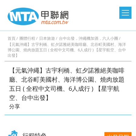
日本旅遊
韓國旅遊
港澳大陸
東南亞旅遊
首頁
團體行程
日本旅遊
台中出發．沖繩機加酒．六人小團
【元氣沖繩】古宇利橋、虹夕諾雅絕美咖啡廳、北谷町美國村、海洋
博公園、燒肉放題五日 ( 全程中文司機、6人成行 ) 【星宇航空、台中
澳洲紐西蘭
歐洲美洲
郵輪假期
台灣旅遊
出發】
桃園
桃園
台中
台中
澳
美
MSC
澎湖
桃園
桃園
台中
桃園
紐西
德
探索
金門
桃園
桃園
台中
桃園
西班
馬祖
桃園
台中
台中
台中
土耳
台灣
桃園
台中
台中
桃園
北
出
出
出
出
洲．
國．
郵輪
旅遊
出
出
出
出
蘭．
國．
星號
旅遊
出
出
出
出
牙．
旅遊
出
出
出
出
其．
旅遊
出
出
出
出
歐．
【元氣沖繩】古宇利橋、虹夕諾雅絕美咖啡
發．
發．
發．
發．
墨爾
加拿
發．
發．
發．
發．
金旅
瑞
發．
發．
發．
發．
義大
發．
發．
發．
發．
黃金
發．
發．
發．
發．
芬
廳、北谷町美國村、海洋博公園、燒肉放題
沖繩
首爾
九寨
峴
本
大．
京阪
釜山
張家
峴
獎
士．
東京
濟洲
重
芽
利．
日本
首爾
江
清
杜拜
熊
釜山
廈
曼
蘭．
五日 ( 全程中文司機、6人成行 ) 【星宇航
機加
溝．
港．
墨西
神．
界．
港．
荷
迪士
慶．
莊．
希
東
南．
邁．
本．
門．
谷．
瑞
台中
高雄
高雄
高雄
空、台中出發】
酒．
稻城
富國
哥．
立山
桂
富國
蘭．
尼．
長江
大叻
臘．
北．
黃
普吉
九
武夷
芭達
典．
出
出
出
出
六人
亞丁
島．
秘魯
黑
林．
島．
比利
東京
三
克斯
銀山
山．
島
州．
山
雅．
挪
分享
發．
發．
發．
發．
小團
北越
部．
貴州
北越
時．
機加
峽．
蒙
溫
山東
福岡
華
威．
濟州
首爾
釜山
濟州
大阪
法
酒．
恩施
波．
泉．
機加
欣．
冰島
機加
國．
新潟
大峽
奧捷
藏王
酒
清邁
行程特色