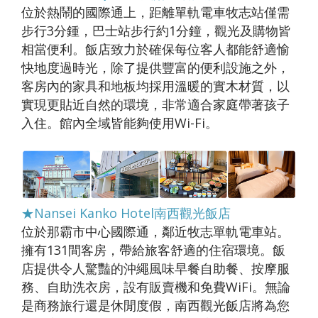
位於熱鬧的國際通上，距離單軌電車牧志站僅需
步行3分鍾，巴士站步行約1分鐘，觀光及購物皆
相當便利。飯店致力於確保每位客人都能舒適愉
快地度過時光，除了提供豐富的便利設施之外，
客房內的家具和地板均採用溫暖的實木材質，以
實現更貼近自然的環境，非常適合家庭帶著孩子
入住。館內全域皆能夠使用Wi-Fi。
★Nansei Kanko Hotel南西觀光飯店
位於那霸市中心國際通，鄰近牧志單軌電車站。
擁有131間客房，帶給旅客舒適的住宿環境。飯
店提供令人驚豔的沖繩風味早餐自助餐、按摩服
務、自助洗衣房，設有販賣機和免費WiFi。無論
是商務旅行還是休閒度假，南西觀光飯店將為您