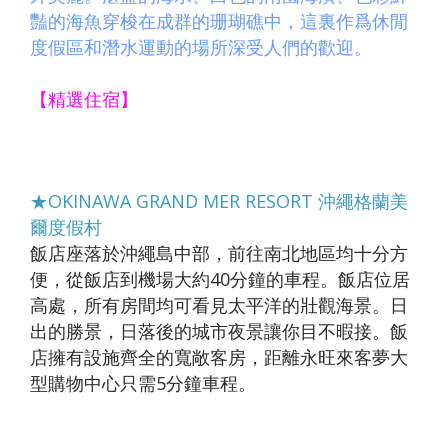
【澳門
自費、
風情八
【星宇
無自
愛媛】
發】
豔的海魚穿梭在成群的珊瑚礁中，這裏作爲休閒
航空、
升等三
天（
航空、
費）
度假區和潛水運動的場所深受人們的歡迎。
台中出
排椅》
動車版
台中出
【澳門
發】
【長龍
）【東
發】
航空、
【精選住宿】
航空、
方航
台中出
台中直
空、台
發】
飛成
中直飛
都】
成都】
★OKINAWA GRAND MER RESORT 沖繩格蘭美
爾度假村
飯店座落於沖繩島中部，前往南北地區均十分方
便，從飯店到機場大約40分鐘的車程。飯店位居
高處，所有房間均可看見太平洋的壯觀海景。日
出的勝景，日落後的城市夜景讓你目不暇接。飯
店擁有設施齊全的寬敞客房，距離永旺來客夢大
型購物中心只需5分鐘車程。