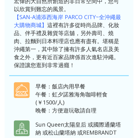
宏偉的大自然所創造的非日常空間中，您可
以欣賞到難忘的風景。
【SAN-A浦添西海岸 PARCO CITY~全沖繩最
大購物商城】
這裡有許多從時尚品牌、化妝
品、伴手禮及雜貨等店舖，另外壽司、燒
肉、拉麵到日本料理店也應有盡有。堪稱是
沖繩第一，其中除了擁有許多人氣名店及美
食之外，更有近百家品牌係首次進駐沖繩。
保證讓您逛到非常過癮！
早餐：飯店內用早餐
午餐：虹夕諾雅海角咖啡輕食
(￥1500/人)
晚餐：方便遊玩敬請自理
Sun Queen太陽皇后
或
國際通蘭塔
納
或
松山蘭塔納
或
REMBRANDT