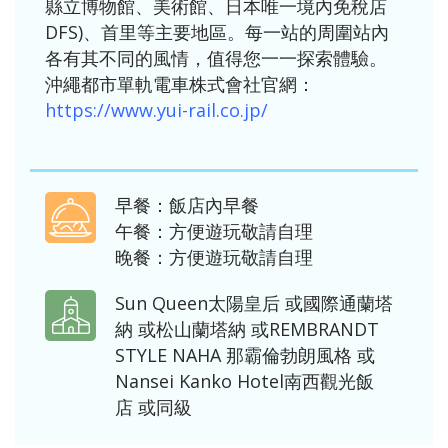
縣立博物館、美術館、日本唯一境內免稅店
DFS)、首里等主要地區。每一站的周圍站內
各有其不同的風情，值得您一一探索體驗。
沖繩都市單軌電車株式會社官網：
https://www.yui-rail.co.jp/
早餐：飯店內早餐
午餐：方便遊玩敬請自理
晚餐：方便遊玩敬請自理
Sun Queen太陽皇后
或
國際通蘭塔
納
或
松山蘭塔納
或
REMBRANDT
STYLE NAHA 那霸倫勃朗風格
或
Nansei Kanko Hotel南西觀光飯
店
或同級