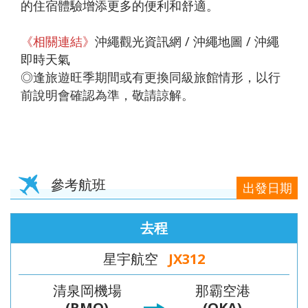
的住宿體驗增添更多的便利和舒適。
《相關連結》
沖繩觀光資訊網
/
沖繩地圖
/
沖繩
即時天氣
◎逢旅遊旺季期間或有更換同級旅館情形，以行
前說明會確認為準，敬請諒解。
參考航班
出發日期
去程
星宇航空
JX312
清泉岡機場
那霸空港
(RMQ)
(OKA)