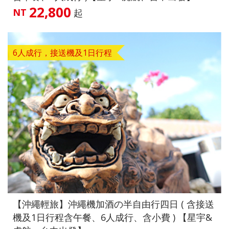
22,800
NT
起
6人成行，接送機及1日行程
【沖繩輕旅】沖繩機加酒の半自由行四日 ( 含接送
機及1日行程含午餐、6人成行、含小費 ) 【星宇&