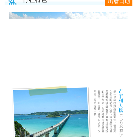
出發日期
酒
英國
谷
匈
樹冰
桃園
桃園
高雄
【麗星
【來去
【麗星
【遨遊
【歐亞
【樂遊
【歐亞
【艾玩
【歐亞
【璀璨
桃園
桃園
出
波
桃園
桃園
出
台中
桃園
出
台中
桃園
台中
桃園
郵輪】
金門】
郵輪】
台灣】
玩家】
金門】
玩家】
大小
玩家】
大小
出
出
發．
蘭．
出
出
發．
出
出
發．
出
出
出
出
【知南
探索星
戰地三
【知南
探索星
去馬祖
【知南
地中海
山后民
【知南
2026
金】金
【知南
文明與
金】金
發．
發．
長灘
愛沙
發．
發．
薄荷
發．
發．
峴
發．
發．
發．
發．
行易】
號～石
日遊
行易】
號～那
卡蹓、
行易】
郵輪假
俗文化
行易】
詩歌極
門摩西
行易】
自然的
門摩西
山陰
九寨
島．
尼
北海
雲
島．
北海
張家
港．
京阪
江
四國
北
魅力雙
垣島海
（台中
希爾頓
霸、石
暢遊
食在好
期榮耀
村、建
新一品
境星旅
分海、
東澳蒂
盛典・
分海、
山
溝．
海盜
亞．
道．
南．
宿霧
道．
界．
六人
神．
南．
秘
京．
城－雪
上遊３
出發
假期、
垣假期
南、北
味
號～宮
功嶼、
紐西蘭
～MSC
太武
莉雪９
東地中
豪華全
陽．
稻城
船
拉脫
破冰
昆大
楓紅
重
小團
立山
黃
境．
貝加
梨+黃
天２夜
） 華
東澳全
４天３
竿三日
3.0、
古島、
痛風海
１０天
阿拉斯
山、豪
日～金
海十六
牛宴四
四國
亞丁
維
船．
麗．
北
慶．
黑
山．
熊
爾湖
【獨家
【心動
【暑假
【中釜
【玩釜
金海岸
（基隆
信航空
覽９日
夜（基
( 台中
東澳９
沖繩、
鮮餐三
～金旅
加冰河
華全牛
旅獎、
湖１４
日（
秘境
亞．
北海
貴州
國．
長江
部．
江西
本．
中釜玩
釜山玩
樂樂濟
玩星宇
山搭星
８日～
港出
～入住
隆港出
出發 )
日～廚
石垣島
日（
獎、南
奇航１
宴三天
廚師帽
天
台中出
立陶
道機
雪白
三
東京
九
麗水】
麗水】
州鬥陣
帶您嗨
宇】加
歌劇院
發）
五星希
發）
師帽餐
自主遊
華信、
北島、
１日（
（台中
饗宴、
（MSC
發 ）
宛
加酒
國度
峽．
富士
州．
星球水
LUGE
行】濟
翻釜
耶主題
入內、
爾頓飯
廳、全
５天
立榮
冰河峽
早鳥優
出發
徒步美
和諧
全程無
恩施
山．
福岡
族館、
渠道滑
州鐵軌
山】渠
公園
雙城遊
店１
覽三
（基隆
）6人
灣（紐
惠實施
）華信
食地
號、義
自理餐
大峽
東北
機加
順天灣
車+纜
自行車
道滑車
+韓服
船、螃
晚、雙
城、加
出發）
成行、
西蘭航
中 ）
航空
圖、登
大利、
谷
酒
國家園
車、泰
（四人
+纜
體驗
蟹河生
遊船、
贈雪梨
北中南
空）
三塔暢
克羅埃
林、
迪熊博
一臺）
車、海
+塗鴉
台中
桃園
高雄
桃園
態、無
加贈雪
夜遊
出發
遊農莊
西亞、
LUGE
物館、
泰迪熊
岸列
秀、
出
出
出
出
尾熊抱
梨夜遊
希臘、
渠道滑
【邂逅
巨濟
【虎力
王國、
【來去
車、加
【萬象
SKYLUGE
【虎虎