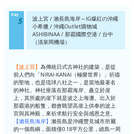
Day
波上宮 / 瀨長島海岸～IG爆紅の沖繩
5
小希臘 / 沖繩Outlet購物城
ASHIBINAA / 那霸國際空港 / 台中
（清泉岡機場）
【波上宮】
為傳統日式古神社的建築，是從
前人們向「NIRAI-KANAI（極樂世界）」祈禱
的聖地，也是琉球八社之一，是當地最著名
的神社。神社座落在那霸海岸、矗立於崖
上，其所處的崖下就是波之上海灘。出入於
那霸港的船隻，都會眺望高崖上供奉的波上
宮與其神殿，來祈求航行安全與感恩之意。
【瀨長島海岸】
瀨長島是沖繩豐見城市所屬
的一個島嶼，面積僅0.18平方公里，繞島一周