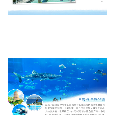
發．
發．
發．
發．
抱（中
蒙特內
車+纜
峴港】
島、海
全開夯
跆拳武
長灘】
耶主題
暹邏】
釜山天
發峴慢
沖繩
內
東
絲
華航
哥羅、
車、泰
優雅在
金剛船
玩峴
藝秀、
長灘島
公園
頂泰豐
際線斜
悠法式
機加
蒙．
京．
路．
空）
斯洛維
迪熊博
峴四星
遊、天
港】巴
東邊松
機加
+韓服
曼谷五
坡滑車
城堡】
酒．
哈爾
日本
南北
尼亞）
物館、
版六日
【魅力
空膠囊
拿山一
【玩美
堂童話
酒、自
【國航
體驗、
星酒店
【玩美
+纜
巴拿山
【魅力
六人
濱．
東
疆．
伽倻主
（奧黛
歐洲】
列車、
票玩到
加族】
村、駱
由行五
假期】
水果大
五日
加族】
車、水
一票玩
歐洲】
小團
北極
北．
西藏
題公園
體驗、
法比荷
加耶主
底、纜
臥谷長
駝體驗
日
波蘭波
福
（獨家
臥谷長
果大福
到底、
德瑞冰
村
東京
+韓服
龍蝦饗
～最愛
題公
車佛手
榮歡樂
五天
【菲律
羅的海
DIY+韓
亞特蘭
榮奇幻
DIY+韓
佛手橋
雪鐵力
大阪
體驗
宴、無
羅浮
園、長
橋纜車
美西９
（升等
賓航
三小國
服體驗
蒂斯郵
美西９
服體驗
纜車來
士山、
機加
+塗鴉
購物、
宮、特
腳蟹吃
來回、
日～優
２晚五
空、2
（立陶
+韓式
輪男模
日～錫
+韓式
回、迦
德國童
酒
秀、韓
無自理
色三遊
到飽五
會安古
勝美
花酒
人成
宛、拉
下午茶
秀、希
安、布
下午茶
南島竹
話城
式下午
餐、
船、絕
天（五
鎮．世
地、大
店）
行】
脫維
六天
爾頓下
萊斯、
五天
桶船、
堡、黃
茶五天
VIP通
美羊角
花麗水
界文化
峽谷國
《不走
亞、愛
《不走
午茶、
優勝美
（升等
魅力峴
金景觀
（升等
關）6
村、運
酒店１
遺產、
家公
人蔘
沙尼
人蔘保
綠山國
地、大
１晚五
港秀
快線、
３晚五
人成行
河風車
晚+釜
迦南島
園、羚
+保
亞）１
肝》
家公
峽谷國
花酒
會、會
世界遺
花酒
【越捷
城８日
山五花
竹桶
羊峽
肝》
０天
（再升
園、東
家公
店）
安燈籠
產旅行
店）
航空、
酒店２
船、網
谷、環
【德威
等１晚
芭樂
園、羚
《不走
古鎮五
１０日
【遊遍
#台中
#台中
【遊遍
【遊遍
《不走
台中直
晚）
紅下午
球影城
航空、
五花酒
園）
羊峽谷
人蔘、
天（入