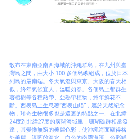
中國自
直飛成
直飛成
中國自
中國自
人蔘
飛】
《不走
茶五天
（舊金
高雄飛
店）
【星宇
（洛杉
保肝》
住巴拿
由行】
都【遇
都【遊
由行】
由行】
+保肝
人蔘、
（全程
山進／
濟州】
【星宇
航空、
磯進／
【星宇
山法式
【來去
重慶張
【來去
見中國
【沖繩
遍中國
【嗨玩
重慶南
【四國
重慶武
店》
保肝》
入住當
洛杉磯
航空、
桃園出
舊金山
航空、
城堡酒
沖繩】
家界～
沖繩】
自由
輕旅】
自由
超值沖
川～天
歐嗨
隆、天
【真航
【德威
地四星
出）
台中直
發】
出）
桃園直
店+3晚
沖繩機
鳳凰古
沖繩機
行】童
沖繩機
行】成
繩】系
生三
喲】瀨
生三
空、台
航空、
酒店）
飛】
飛】
當地五
加酒、
城、張
加酒、
話九寨
加酒の
都樂山
滿漁市
橋、烏
戶潮音
橋、湖
中直
桃園直
《無購
星酒
自由行
家界景
自由行
溝、熊
半自由
大佛、
場、波
江畫
四國小
北恩施
飛】
飛】
物》
店）
四日 (
區、袁
四日 (
貓基
行四日
都江堰
之上神
廊、武
豆島～
大峽
【台灣
《無購
散布在東南亞南西海域的沖繩群島，在九州與臺
市區酒
家界景
市區酒
地、五
( 含小
水利工
宮、美
陵山大
道後古
谷、三
虎航、
物》
灣島之間，由大小 100 多個島嶼組成，位於日本
店含早
區、濯
店含早
彩黃
費、接
程、中
國村、
裂谷、
湯礦山
排椅八
桃園出
【台灣
列島的最南端。冬天氣溫與東京、大阪的春天相
餐 ) 2
水古
餐、2
龍、寬
送機及
國古羌
瀨長島
輕軌穿
遊船纜
日（無
發】
虎航、
似，終年氣候宜人，溫暖如春。各個島上都群生
人成行
鎮、輕
人成行
窄巷
1午1晚
城、牟
半自由
樓、重
車採果
購物、
桃園出
著榕樹等各種熱帶、亞熱帶植物，終年鮮花不
軌體驗
) 【星
子、船
餐+2天
尼溝、
行四天
慶枇杷
雙溫泉
無自
發】
斷。西表島上生息著“西表山貓”，屬於天然紀念
八日
宇&虎
遊樂山
行程 )
九寨
（晚去
園半山
七日
費）
物，珍奇生物很多也是這裏的特點之一。在北緯
（無購
航、台
大佛八
6人成
溝、黃
晚回、
火鍋八
【長榮
【澳門
24度到北緯27度的廣闊海域里，珊瑚礁群相當發
物、無
中出
天《無
行
龍、熊
含機上
日（無
航空，
航空、
達，其變換無窮的美麗色彩，使沖繩海面顯得格
自費）
發】
購物無
貓基地
餐 )
購物、
桃園/
台中出
外美麗。湛藍的海水、白色的南國海濱、色彩鮮