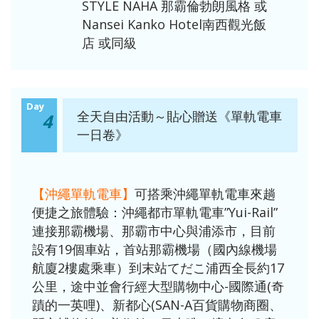
STYLE NAHA 那霸倫勃朗風格
或
Nansei Kanko Hotel南西觀光飯
店
或同級
Day
全天自由活動～貼心贈送《單軌電車
4
一日卷》
【沖繩單軌電車】
可搭乘沖繩單軌電車來趟
便捷之旅體驗：沖繩都市單軌電車”Yui-Rail”
連接那霸機場、那霸市中心與浦添市，目前
設有19個車站，首站那霸機場（國內線機場
航廈2樓處乘車）到末站てだこ浦西全長約17
公里，途中並會行經大型購物中心-國際通(奇
蹟的一英哩)、新都心(SAN-A百貨購物商圈、