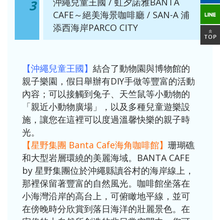
沖繩兒童王國 / 虹夕諾雅BANTA
3
CAFE～絕美海景咖啡廳 / SAN-A 浦
添西海岸PARCO CITY
【沖繩兒童王國】
結合了動物園與博物館的
親子樂園，假日舉辦有DIY手做等豐富的活動
內容；可以接觸到兔子、天竺鼠等小動物的
「親近小動物廣場」，以及多種兒童遊樂設
施，讓您在這裡可以度過溫馨快樂的親子時
光。
【星野集團 Banta Cafe海角咖啡館】
珊瑚礁
和大型岩層環繞的美麗海域。BANTA CAFE
by 星野集團位於沖繩縣讀谷村的海岸線上，
那裡保留著豐富的自然風光。咖啡館坐落在
小海灣沿岸的高台上，可俯瞰地平線，並可
在傍晚時分欣賞到落日海洋的壯麗景色。在