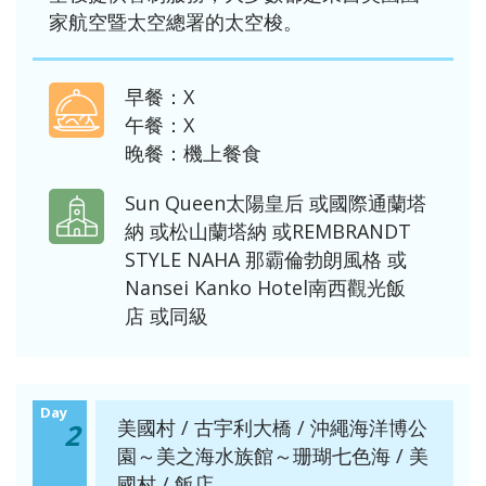
家航空暨太空總署的太空梭。
早餐：X
午餐：X
晚餐：機上餐食
Sun Queen太陽皇后
或
國際通蘭塔
納
或
松山蘭塔納
或
REMBRANDT
STYLE NAHA 那霸倫勃朗風格
或
Nansei Kanko Hotel南西觀光飯
店
或同級
Day
美國村 / 古宇利大橋 / 沖繩海洋博公
2
園～美之海水族館～珊瑚七色海 / 美
國村 / 飯店