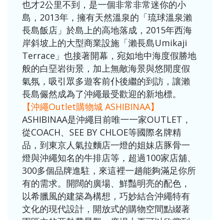
也才2公里不到，是一個非常非常迷你的小
島，2013年，擁有天然溫泉的「琉球溫泉瀨
長島飯店」於島上的高地落成，2015年西海
岸斜坡上的大型商業設施「瀨長島Umikaji
Terrace」也接著開幕，宛如地中海度假勝地
般的白堊岩街景，加上無敵海景與悠閒度假
氣氛，吸引眾多遊客前仆後繼的到訪，讓瀨
長島儼然成為了沖繩最受歡迎的新地標。
【沖繩Outlet購物城 ASHIBINAA】
ASHIBINAA是沖繩目前唯一一家OUTLET，
從COACH、SEE BY CHLOE等國際名牌精
品，到東京人氣拉麵店一燈的姐妹店豚骨一
燈與沖繩知名的牛排店等，超過100家店舖、
300多個品牌進駐，來這裡一趟能夠滿足你所
有的需求。開闊的廣場、鮮豔明亮的配色，
以希臘風的建築為構想，巧妙結合沖繩特有
文化的現代設計，開放式的購物空間點綴著