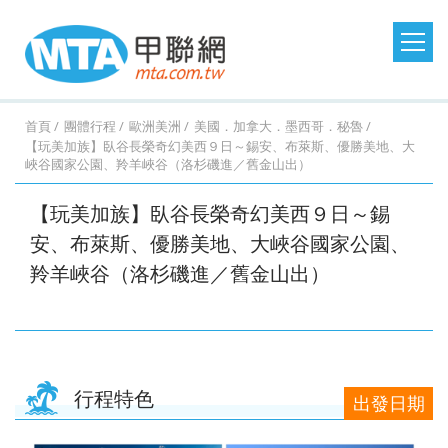
日本旅遊
韓國旅遊
港澳大陸
東南亞旅遊
首頁
團體行程
歐洲美洲
美國．加拿大．墨西哥．秘魯
【玩美加族】臥谷長榮奇幻美西９日～錫安、布萊斯、優勝美地、大
峽谷國家公園、羚羊峽谷（洛杉磯進／舊金山出）
澳洲紐西蘭
歐洲美洲
郵輪假期
台灣旅遊
桃園
桃園
台中
台中
澳
美
MSC
澎湖
桃園
桃園
台中
桃園
紐西
德
探索
金門
桃園
桃園
台中
桃園
西班
馬祖
桃園
台中
台中
台中
土耳
台灣
桃園
台中
台中
桃園
北
【玩美加族】臥谷長榮奇幻美西９日～錫
出
出
出
出
洲．
國．
郵輪
旅遊
出
出
出
出
蘭．
國．
星號
旅遊
出
出
出
出
牙．
旅遊
出
出
出
出
其．
旅遊
出
出
出
出
歐．
安、布萊斯、優勝美地、大峽谷國家公園、
發．
發．
發．
發．
墨爾
加拿
發．
發．
發．
發．
金旅
瑞
發．
發．
發．
發．
義大
發．
發．
發．
發．
黃金
發．
發．
發．
發．
芬
沖繩
首爾
九寨
峴
本
大．
京阪
釜山
張家
峴
獎
士．
東京
濟洲
重
芽
利．
日本
首爾
江
清
杜拜
熊
釜山
廈
曼
蘭．
羚羊峽谷（洛杉磯進／舊金山出）
機加
溝．
港．
墨西
神．
界．
港．
荷
迪士
慶．
莊．
希
東
南．
邁．
本．
門．
谷．
瑞
台中
高雄
高雄
高雄
酒．
稻城
富國
哥．
立山
桂
富國
蘭．
尼．
長江
大叻
臘．
北．
黃
普吉
九
武夷
芭達
典．
出
出
出
出
六人
亞丁
島．
秘魯
黑
林．
島．
比利
東京
三
克斯
銀山
山．
島
州．
山
雅．
挪
發．
發．
發．
發．
小團
北越
部．
貴州
北越
時．
機加
峽．
蒙
溫
山東
福岡
華
威．
濟州
首爾
釜山
濟州
行程特色
大阪
法
酒．
恩施
波．
泉．
機加
欣．
冰島
出發日期
機加
國．
新潟
大峽
奧捷
藏王
酒
清邁