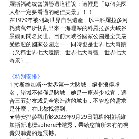
羅斯福總統曾讚譽過這裡說：這裡是「每個美國
人都一定要看過的絕佳美景」！！
在1979年被列為世界自然遺產，以由科羅拉多河
耗費萬年所切割出來一海哩深的科羅拉多大峽谷
景觀而聞名於世。目前大峽谷國家公園是全美最
受歡迎的國家公園之一，同時也是世界七大奇蹟
（又稱世界七大遺蹟、世界七大奇觀、世界七大
奇景）。
《特別安排》
1.拉斯維加斯〜世界第一大賭城，絕非浪得虛
名，賭城不僅僅是賭城，她是一座老少咸宜，適
合三五好友或是全家造訪的城市，不管您的需求
是什麼，在此都找得到。
★特安排參觀甫於2023年9月29日開幕的拉斯維
加斯新地標sphere球體秀，帶給您前所未有的視
覺與聽覺的超震撼。