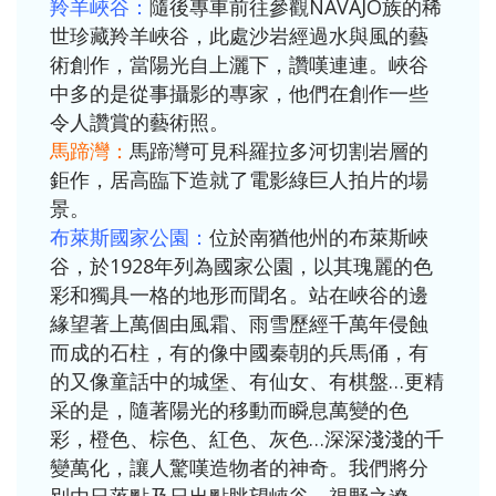
羚羊峽谷：
隨後專車前往參觀NAVAJO族的稀
世珍藏羚羊峽谷，此處沙岩經過水與風的藝
術創作，當陽光自上灑下，讚嘆連連。峽谷
中多的是從事攝影的專家，他們在創作一些
令人讚賞的藝術照。
馬蹄灣：
馬蹄灣可見科羅拉多河切割岩層的
鉅作，居高臨下造就了電影綠巨人拍片的場
景。
布萊斯國家公園：
位於南猶他州的布萊斯峽
谷，於1928年列為國家公園，以其瑰麗的色
彩和獨具一格的地形而聞名。站在峽谷的邊
緣望著上萬個由風霜、雨雪歷經千萬年侵蝕
而成的石柱，有的像中國秦朝的兵馬俑，有
的又像童話中的城堡、有仙女、有棋盤…更精
采的是，隨著陽光的移動而瞬息萬變的色
彩，橙色、棕色、紅色、灰色…深深淺淺的千
變萬化，讓人驚嘆造物者的神奇。我們將分