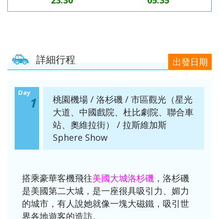
23:30
05:35
詳細行程
出發日期
Day
桃園機場 / 洛杉磯 / 市區觀光（星光
1
大道、中國戲院、杜比劇院、聯合車
站、奧維拉街） / 拉斯維加斯
Sphere Show
搭乘豪華客機飛往
美國大城洛杉磯
，洛杉磯
是美國第二大城，是一座很具吸引力、媚力
的城市，有人說她就像一塊大磁鐵，吸引世
界各地遊客的造訪。