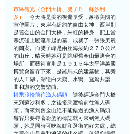
市區觀光（金門大橋、雙子丘、蘇沙利
多）：
今天將是美的視覺享受，象徵美國的
宣傳圖片，東岸有紐約的自由女神，西岸則
是舊金山的金門大橋，朱紅的橋身，配上當
寒流碰上暖流常起的霧，成就了一張張美麗
的圖案。而雙子峰是兩座海拔約２７０公尺
的山丘，晴天時她可是眺望舊金山最適合的
場所。而藝術宮則是１９１５年太平洋萬國
博覽會留存下來，是羅馬式的建築物，其旁
的人工湖，湖邊白天鵝、水鴨、鴛鴦共譜一
曲和諧的交響樂曲。
搭乘渡輪前往漁人碼頭：
隨後經過金門大橋
來到蘇沙利多，之後搭乘渡輪前往漁人碼
頭，而來到舊金山絕不能錯過的漁人碼頭，
遊客只要尋著螃蟹的標誌就可來到漁人碼
頭，她是同時可吃海鮮和逛街的好去處，總
之舊金山是美和浪漫的代名詞，值得您慢慢