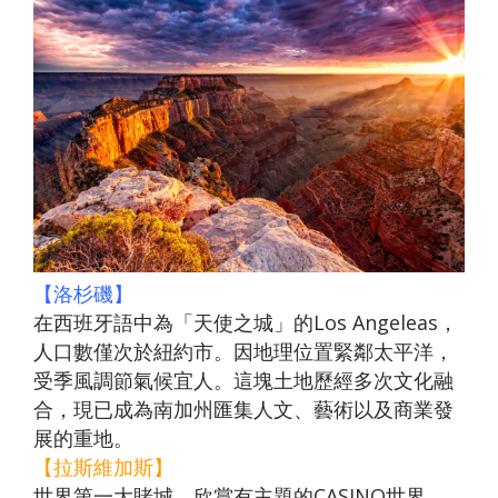
發．
發．
發．
發．
抱（中
蒙特內
車+纜
峴港】
島、海
全開夯
跆拳武
長灘】
耶主題
暹邏】
釜山天
發峴慢
沖繩
哈爾
東
絲
華航
哥羅、
車、泰
優雅在
金剛船
玩峴
藝秀、
長灘島
公園
頂泰豐
際線斜
悠法式
機加
濱．
京．
路．
空）
斯洛維
迪熊博
峴四星
遊、天
港】巴
東邊松
機加
+韓服
曼谷五
坡滑車
城堡】
酒．
內
日本
南北
尼亞）
物館、
版六日
【魅力
空膠囊
拿山一
【玩美
堂童話
酒、自
【國航
體驗、
星酒店
【玩美
+纜
巴拿山
【魅力
六人
蒙．
東
疆．
伽倻主
（奧黛
歐洲】
列車、
票玩到
加族】
村、駱
由行五
假期】
水果大
五日
加族】
車、水
一票玩
歐洲】
小團
北極
北．
西藏
題公園
體驗、
法比荷
加耶主
底、纜
臥谷長
駝體驗
日
波蘭波
福
（獨家
臥谷長
果大福
到底、
德瑞冰
村
東京
+韓服
龍蝦饗
～最愛
題公
車佛手
榮歡樂
五天
【菲律
羅的海
DIY+韓
亞特蘭
榮奇幻
DIY+韓
佛手橋
雪鐵力
大阪
體驗
宴、無
羅浮
園、長
橋纜車
美西９
（升等
賓航
三小國
服體驗
蒂斯郵
美西９
服體驗
纜車來
士山、
機加
+塗鴉
購物、
宮、特
腳蟹吃
來回、
日～優
２晚五
空、2
（立陶
+韓式
輪男模
日～錫
+韓式
回、迦
德國童
酒
秀、韓
無自理
色三遊
到飽五
會安古
勝美
花酒
人成
宛、拉
下午茶
秀、希
安、布
下午茶
南島竹
話城
【洛杉磯】
式下午
餐、
船、絕
天（五
鎮．世
地、大
店）
行】
脫維
六天
爾頓下
萊斯、
五天
桶船、
堡、黃
在西班牙語中為「天使之城」的Los Angeleas，
茶五天
VIP通
美羊角
花麗水
界文化
峽谷國
《不走
亞、愛
《不走
午茶、
優勝美
（升等
魅力峴
金景觀
人口數僅次於紐約市。因地理位置緊鄰太平洋，
（升等
關）6
村、運
酒店１
遺產、
家公
人蔘
沙尼
人蔘保
綠山國
地、大
１晚五
港秀
快線、
受季風調節氣候宜人。這塊土地歷經多次文化融
３晚五
人成行
河風車
晚+釜
迦南島
園、羚
+保
亞）１
肝》
家公
峽谷國
花酒
會、會
世界遺
合，現已成為南加州匯集人文、藝術以及商業發
花酒
【越捷
城８日
山五花
竹桶
羊峽
肝》
０天
（再升
園、東
家公
店）
安燈籠
產旅行
展的重地。
店）
航空、
酒店２
船、網
谷、環
【德威
等１晚
芭樂
園、羚
《不走
古鎮五
１０日
【拉斯維加斯】
【遊遍
#台中
#台中
【遊遍
【遊遍
《不走
台中直
晚）
紅下午
球影城
航空、
五花酒
園）
羊峽谷
人蔘、
天（入
世界第一大賭城，欣賞有主題的CASINO世界。