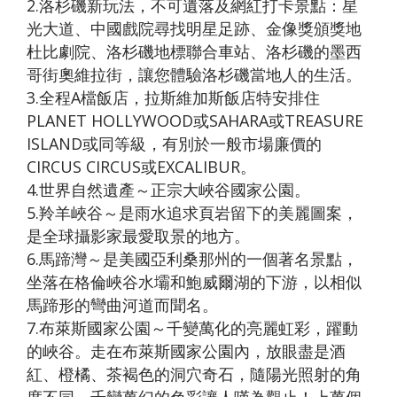
2.洛杉磯新玩法，不可遺落及網紅打卡景點：星
光大道、中國戲院尋找明星足跡、金像獎頒獎地
杜比劇院、洛杉磯地標聯合車站、洛杉磯的墨西
哥街奧維拉街，讓您體驗洛杉磯當地人的生活。
3.全程A檔飯店，拉斯維加斯飯店特安排住
PLANET HOLLYWOOD或SAHARA或TREASURE
ISLAND或同等級，有別於一般市場廉價的
CIRCUS CIRCUS或EXCALIBUR。
4.世界自然遺產～正宗大峽谷國家公園。
5.羚羊峽谷～是雨水追求頁岩留下的美麗圖案，
是全球攝影家最愛取景的地方。
6.馬蹄灣～是美國亞利桑那州的一個著名景點，
坐落在格倫峽谷水壩和鮑威爾湖的下游，以相似
馬蹄形的彎曲河道而聞名。
7.布萊斯國家公園～千變萬化的亮麗虹彩，躍動
的峽谷。走在布萊斯國家公園內，放眼盡是酒
紅、橙橘、茶褐色的洞穴奇石，隨陽光照射的角