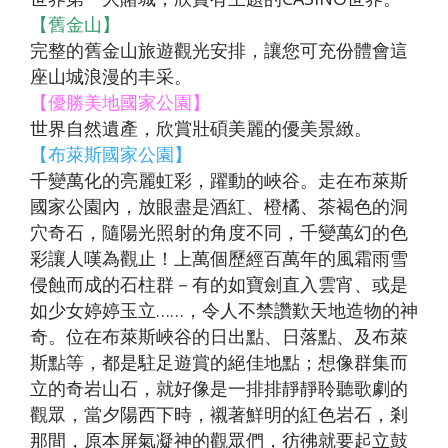
中國自
直飛成
直飛成
中國自
中國自
人蔘
飛】
《不走
茶五天
（舊金
高雄飛
店）
【星宇
（洛杉
保肝》
住巴拿
【舊金山】
由行】
都【遇
都【遊
由行】
由行】
+保肝
人蔘、
（全程
山進／
濟州】
【星宇
航空、
磯進／
【星宇
山法式
完整的舊金山旅遊觀光安排，讓您可充份體會這
【來去
重慶張
【來去
見中國
【沖繩
遍中國
【嗨玩
重慶南
【四國
重慶武
店》
保肝》
入住當
洛杉磯
航空、
桃園出
舊金山
航空、
城堡酒
座山城浪漫的丰采。
沖繩】
家界～
沖繩】
自由
輕旅】
自由
超值沖
川～天
歐嗨
隆、天
【真航
【德威
地四星
出）
台中直
發】
出）
桃園直
店+3晚
【優勝美地國家公園】
沖繩機
鳳凰古
沖繩機
行】童
沖繩機
行】成
繩】系
生三
喲】瀨
生三
空、台
航空、
酒店）
飛】
飛】
當地五
世界自然遺產，欣賞壯碩美麗的優美景緻。
加酒、
城、張
加酒、
話九寨
加酒の
都樂山
滿漁市
橋、烏
戶潮音
橋、湖
中直
桃園直
《無購
星酒
【布萊斯國家公園】
自由行
家界景
自由行
溝、熊
半自由
大佛、
場、波
江畫
四國小
北恩施
飛】
飛】
物》
店）
千變萬化的亮麗虹彩，躍動的峽谷。走在布萊斯
四日 (
區、袁
四日 (
貓基
行四日
都江堰
之上神
廊、武
豆島～
大峽
【台灣
《無購
國家公園內，放眼盡是酒紅、橙橘、茶褐色的洞
市區酒
家界景
市區酒
地、五
( 含小
水利工
宮、美
陵山大
道後古
谷、三
虎航、
物》
穴奇石，隨陽光照射的角度不同，千變萬幻的色
店含早
區、濯
店含早
彩黃
費、接
程、中
國村、
裂谷、
湯礦山
排椅八
桃園出
【台灣
彩讓人嘆為觀止！上萬個歷經百萬年的風霜雨雪
餐 ) 2
水古
餐、2
龍、寬
送機及
國古羌
瀨長島
輕軌穿
遊船纜
日（無
發】
虎航、
侵蝕而成的石柱群－有的如寶劍直入雲宵、或是
人成行
鎮、輕
人成行
窄巷
1午1晚
城、牟
半自由
樓、重
車採果
購物、
桃園出
如少女婷婷玉立……，令人不禁讚歎天地造物的神
軌體驗
) 【星
子、船
餐+2天
尼溝、
行四天
慶枇杷
雙溫泉
無自
發】
奇。位在布萊斯峽谷的日出點、日落點、及布萊
八日
宇&虎
遊樂山
行程 )
九寨
（晚去
園半山
七日
費）
斯點等，都是駐足遊賞的絕佳地點；想像群集而
（無購
航、台
大佛八
6人成
溝、黃
晚回、
火鍋八
【長榮
【澳門
立的奇岩山石，就好像是一排排靜靜聆聽歌劇的
物、無
中出
天《無
行
龍、熊
含機上
日（無
航空，
航空、
觀眾，當夕陽西下時，襯著鮮明的紅色岩石，剎
自費）
發】
購物無
貓基地
餐 )
購物、
桃園/
台中出
那間，原本屏氣凝神的觀眾們，彷彿就要起立鼓