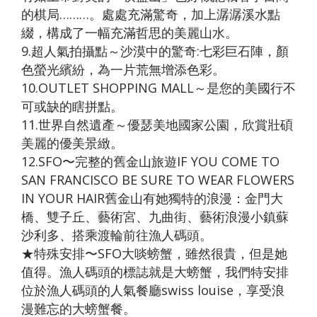
的棋局………。處處充滿驚奇，加上潺潺溪水點
綴，構成了一幅充滿哲思的美麗山水。
9.超人氣拍攝點～沙漠中的驚奇:七彩巨石陣，顏
色螢光繽紛，為一片荒無增添色彩。
10.OUTLET SHOPPING MALL～是您的美國行不
可或缺的瞎拼點。
11.世界自然遺產～優瑟美地國家公園，欣賞壯碩
美麗的優美景緻。
12.SFO〜完整的舊金山旅遊IF YOU COME TO
SAN FRANCISCO BE SURE TO WEAR FLOWERS
IN YOUR HAIR舊金山有她獨特的浪漫：金門大
橋、雙子丘、藝術宮、九曲街、藝術浪漫小鎮蘇
沙利多、搭乘渡輪前往漁人碼頭。
★特殊安排〜SFO大啖螃蟹，雖然很貴，但是她
值得。漁人碼頭的標誌就是大螃蟹，我們特安排
位於漁人碼頭的人氣餐廳swiss louise，享受浪
漫難忘的大螃蟹餐。