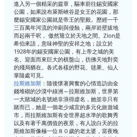
進入另一個精采的篇章，驅車前往錫安國家
公園，如果說布萊斯峽谷是女王的花園，那
麼錫安國家公園就是帝王的聖殿。歷經一千
三百萬年河流的沖刷與侵蝕，兩岸岩壁拔地
而起兩千呎， 傲然聳立於天地之間。Zion是
希伯來語，意味神聖的安祥之地；設立於
1928年的錫安國家公園，有上帝之城的美
名。迎面而來巨大的棋盤山，彷彿天地對奕
的殘局猶在。各式各樣的野花、毬果、仙人
掌隨處可見。
拉斯維加斯：
隨後懷著興奮的心情造訪由金
錢堆砌的沙漠中綠洲～拉斯維加斯，世界第
一大賭城的名號絕非浪得虛名，她並非只有
賭而已，她是一個老少咸宜的多元化旅遊城
市，而拉斯維加斯有全世界超水準的歌舞秀
以及有著千萬價值的夜景，有人說白天的拉
斯維加斯像極一位８０歲的老太婆，當夜晚