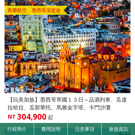
長榮航空．墨西哥深度遊
【玩美加族】墨西哥單國１３日～品酒列車、瓜達
拉哈拉、瓜那華托、馬雅金字塔、卡門沙灘
304,900
NT
起
行程
簡介
費用
說明
注意
事項
旅遊
資訊