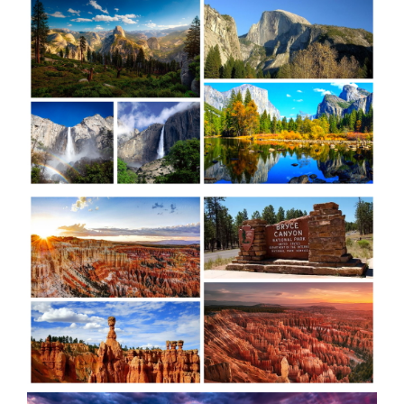
酒
英國
谷
匈
樹冰
桃園
桃園
高雄
【麗星
【來去
【麗星
【遨遊
【歐亞
【樂遊
【歐亞
【艾玩
【歐亞
【璀璨
桃園
桃園
出
波
桃園
桃園
出
台中
桃園
出
台中
桃園
台中
桃園
郵輪】
金門】
郵輪】
台灣】
玩家】
金門】
玩家】
大小
玩家】
大小
出
出
發．
蘭．
出
出
發．
出
出
發．
出
出
出
出
【知南
探索星
戰地三
【知南
探索星
去馬祖
【知南
地中海
山后民
【知南
2026
金】金
【知南
文明與
金】金
發．
發．
長灘
愛沙
發．
發．
薄荷
發．
發．
峴
發．
發．
發．
發．
行易】
號～石
日遊
行易】
號～那
卡蹓、
行易】
郵輪假
俗文化
行易】
詩歌極
門摩西
行易】
自然的
門摩西
山陰
九寨
島．
尼
北海
雲
島．
北海
張家
港．
京阪
江
四國
北
魅力雙
垣島海
（台中
希爾頓
霸、石
暢遊
食在好
期榮耀
村、建
新一品
境星旅
分海、
東澳蒂
盛典・
分海、
山
溝．
海盜
亞．
道．
南．
宿霧
道．
界．
六人
神．
南．
秘
京．
城－雪
上遊３
出發
假期、
垣假期
南、北
味
號～宮
功嶼、
紐西蘭
～MSC
太武
莉雪９
東地中
豪華全
陽．
稻城
船
拉脫
破冰
昆大
楓紅
重
小團
立山
黃
境．
貝加
梨+黃
天２夜
） 華
東澳全
４天３
竿三日
3.0、
古島、
痛風海
１０天
阿拉斯
山、豪
日～金
海十六
牛宴四
四國
亞丁
維
船．
麗．
北
慶．
黑
山．
熊
爾湖
【獨家
【心動
【暑假
【中釜
【玩釜
金海岸
（基隆
信航空
覽９日
夜（基
( 台中
東澳９
沖繩、
鮮餐三
～金旅
加冰河
華全牛
旅獎、
湖１４
日（
秘境
亞．
北海
貴州
國．
長江
部．
江西
本．
中釜玩
釜山玩
樂樂濟
玩星宇
山搭星
８日～
港出
～入住
隆港出
出發 )
日～廚
石垣島
日（
獎、南
奇航１
宴三天
廚師帽
天
台中出
立陶
道機
雪白
三
東京
九
麗水】
麗水】
州鬥陣
帶您嗨
宇】加
歌劇院
發）
五星希
發）
師帽餐
自主遊
華信、
北島、
１日（
（台中
饗宴、
（MSC
發 ）
宛
加酒
國度
峽．
富士
州．
星球水
LUGE
行】濟
翻釜
耶主題
入內、
爾頓飯
廳、全
５天
立榮
冰河峽
早鳥優
出發
徒步美
和諧
全程無
恩施
山．
福岡
族館、
渠道滑
州鐵軌
山】渠
公園
雙城遊
店１
覽三
（基隆
）6人
灣（紐
惠實施
）華信
食地
號、義
自理餐
大峽
東北
機加
順天灣
車+纜
自行車
道滑車
+韓服
船、螃
晚、雙
城、加
出發）
成行、
西蘭航
中 ）
航空
圖、登
大利、
谷
酒
國家園
車、泰
（四人
+纜
體驗
蟹河生
遊船、
贈雪梨
北中南
空）
三塔暢
克羅埃
林、
迪熊博
一臺）
車、海
+塗鴉
台中
桃園
高雄
桃園
態、無
加贈雪
夜遊
出發
遊農莊
西亞、
LUGE
物館、
泰迪熊
岸列
秀、
出
出
出
出
尾熊抱
梨夜遊
希臘、
渠道滑
【邂逅
巨濟
【虎力
王國、
【來去
車、加
【萬象
SKYLUGE
【虎虎