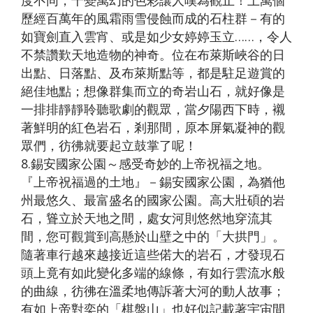
度不同，千變萬幻的色彩讓人嘆為觀止！上萬個
歷經百萬年的風霜雨雪侵蝕而成的石柱群－有的
如寶劍直入雲宵、或是如少女婷婷玉立……，令人
不禁讚歎天地造物的神奇。位在布萊斯峽谷的日
出點、日落點、及布萊斯點等，都是駐足遊賞的
絕佳地點；想像群集而立的奇岩山石，就好像是
一排排靜靜聆聽歌劇的觀眾，當夕陽西下時，襯
著鮮明的紅色岩石，剎那間，原本屏氣凝神的觀
眾們，彷彿就要起立鼓掌了呢！
8.錫安國家公園～感受奇妙的上帝祝福之地。
『上帝祝福過的土地』－錫安國家公園，為猶他
州最悠久、最富盛名的國家公園。高大壯碩的岩
石，聳立於天地之間，處女河則悠然地穿流其
間，您可觀賞到高懸於山壁之中的「大拱門」。
隨著車行越來越接近這些偌大的岩石，才發現石
頭上竟有如此變化多端的線條，有如行雲流水般
的曲線，彷彿在溫柔地傳訴著大河的動人故事；
有如上帝對奕的「棋盤山」也好似記載著宇宙間