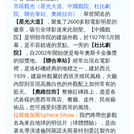
市區觀光（星光大道、中國戲院、杜比劇
院、聯合車站、奧維拉街）：
舉世聞名的
【星光大道】
，聚集了2600多顆電影明星的
徽章，吸引全球影迷來此朝聖。【中國戲
院】是明朝寺院的建築外觀，於1927年5月開
幕，是不容錯過的景點。一旁的
【杜比劇
院】
，自2002年開始便是每年奧斯卡金像獎
的頒獎地。
【聯合車站】
經常出現在電影
裡，是洛杉磯經典的地標之一，建於西元
1939，建築外觀屬於西班牙殖民風格，大廳
內部則呈現高雅白色的外觀配上加州常有的
藍天。
【奧維拉街】
整條紅磚路上，盡是各
式各樣的墨西哥商店、餐廳、皮件、民俗藝
術品，您可感受到墨西哥的風情。
拉斯維加斯Sphere Show：
我們將帶您參觀
名為來自地球的明信片（球體體驗），是由
著名導演達倫阿羅諾夫斯基特別委託製作的