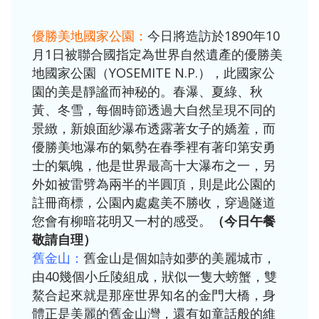
優勝美地國家公園：
今日將造訪於1890年10
月1日被聯合國指定為世界自然遺產的優勝美
地國家公園（YOSEMITE N.P.），此國家公
園的美是靜謐而神秘的。春瀑、夏綠、秋
黃、冬雪，每個時節透過大自然呈現不同的
景緻，新娘面紗瀑布透露著女子的嬌羞，而
優勝美地瀑布的氣勢在春季裡有著印第安勇
士的氣魄，他是世界最高十大瀑布之一，另
外如被雷劈為兩半的半圓頂，則是此公園的
註冊商標，公園內處處美不勝收，穿過隧道
您會有柳暗花明又一村的感受。
（今日午餐
敬請自理）
舊金山：
舊金山是個如詩如夢的美麗城市，
由40幾個小丘陵組成，狀似一隻大螃蟹，雙
鰲合起來就是那座世界知名的金門大橋，身
體正是美麗的舊金山灣，還有如童話般的維