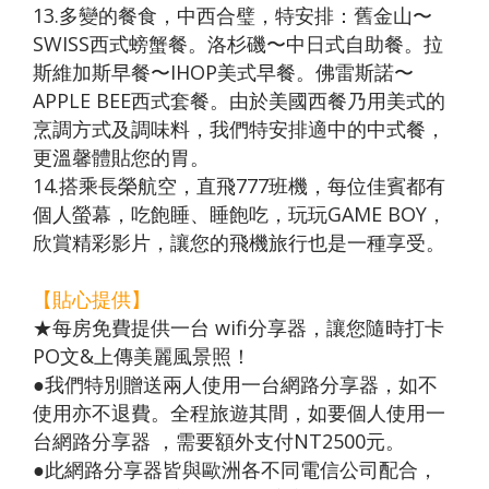
13.多變的餐食，中西合璧，特安排：舊金山〜
SWISS西式螃蟹餐。洛杉磯〜中日式自助餐。拉
斯維加斯早餐〜IHOP美式早餐。佛雷斯諾〜
APPLE BEE西式套餐。由於美國西餐乃用美式的
烹調方式及調味料，我們特安排適中的中式餐，
更溫馨體貼您的胃。
14.搭乘長榮航空，直飛777班機，每位佳賓都有
個人螢幕，吃飽睡、睡飽吃，玩玩GAME BOY，
欣賞精彩影片，讓您的飛機旅行也是一種享受。
【貼心提供】
★每房免費提供一台 wifi分享器，讓您隨時打卡
PO文&上傳美麗風景照！
●我們特別贈送兩人使用一台網路分享器，如不
使用亦不退費。全程旅遊其間，如要個人使用一
台網路分享器 ，需要額外支付NT2500元。
●此網路分享器皆與歐洲各不同電信公司配合，