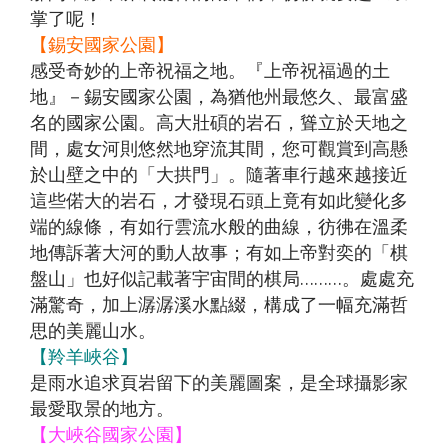
【澳門
自費、
風情八
【星宇
無自
愛媛】
發】
掌了呢！
航空、
升等三
天（
航空、
費）
【錫安國家公園】
台中出
排椅》
動車版
台中出
【澳門
感受奇妙的上帝祝福之地。『上帝祝福過的土
發】
【長龍
）【東
發】
航空、
地』－錫安國家公園，為猶他州最悠久、最富盛
航空、
方航
台中出
名的國家公園。高大壯碩的岩石，聳立於天地之
台中直
空、台
發】
間，處女河則悠然地穿流其間，您可觀賞到高懸
飛成
中直飛
於山壁之中的「大拱門」。隨著車行越來越接近
都】
成都】
這些偌大的岩石，才發現石頭上竟有如此變化多
端的線條，有如行雲流水般的曲線，彷彿在溫柔
地傳訴著大河的動人故事；有如上帝對奕的「棋
盤山」也好似記載著宇宙間的棋局………。處處充
滿驚奇，加上潺潺溪水點綴，構成了一幅充滿哲
思的美麗山水。
【羚羊峽谷】
是雨水追求頁岩留下的美麗圖案，是全球攝影家
最愛取景的地方。
【大峽谷國家公園】