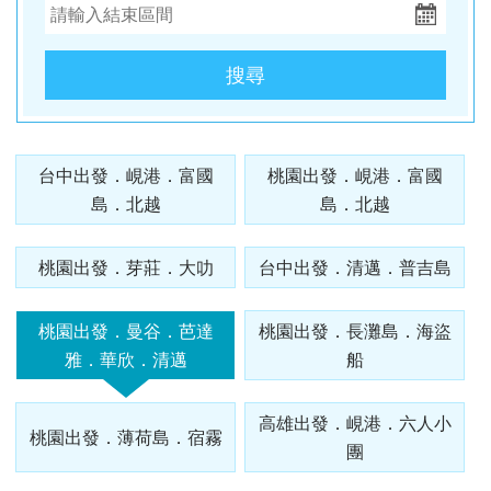
酒
英國
谷
匈
樹冰
桃園
桃園
高雄
【麗星
【來去
【麗星
【遨遊
【歐亞
【樂遊
【歐亞
【艾玩
【歐亞
【璀璨
桃園
桃園
出
波
桃園
桃園
出
台中
桃園
出
台中
桃園
台中
桃園
郵輪】
金門】
郵輪】
台灣】
玩家】
金門】
玩家】
大小
玩家】
大小
出
出
發．
蘭．
出
出
發．
出
出
發．
出
出
出
出
【知南
探索星
戰地三
【知南
探索星
去馬祖
【知南
地中海
山后民
【知南
2026
金】金
【知南
文明與
金】金
發．
發．
長灘
愛沙
發．
發．
薄荷
發．
發．
峴
發．
發．
發．
發．
行易】
號～石
日遊
行易】
號～那
卡蹓、
行易】
郵輪假
俗文化
行易】
詩歌極
門摩西
行易】
自然的
門摩西
山陰
九寨
島．
尼
北海
雲
島．
北海
張家
港．
京阪
江
四國
北
魅力雙
垣島海
（台中
希爾頓
霸、石
暢遊
食在好
期榮耀
村、建
新一品
境星旅
分海、
東澳蒂
盛典・
分海、
山
溝．
海盜
亞．
道．
南．
宿霧
道．
界．
六人
神．
南．
秘
京．
台中出發．峴港．富國
桃園出發．峴港．富國
城－雪
上遊３
出發
假期、
垣假期
南、北
味
號～宮
功嶼、
紐西蘭
～MSC
太武
莉雪９
東地中
豪華全
陽．
稻城
船
拉脫
破冰
昆大
楓紅
重
小團
立山
黃
境．
貝加
島．北越
島．北越
梨+黃
天２夜
） 華
東澳全
４天３
竿三日
3.0、
古島、
痛風海
１０天
阿拉斯
山、豪
日～金
海十六
牛宴四
四國
亞丁
維
船．
麗．
北
慶．
黑
山．
熊
爾湖
【獨家
【心動
【暑假
【中釜
【玩釜
金海岸
（基隆
信航空
覽９日
夜（基
( 台中
東澳９
沖繩、
鮮餐三
～金旅
加冰河
華全牛
旅獎、
湖１４
日（
秘境
亞．
北海
貴州
國．
長江
部．
江西
本．
中釜玩
釜山玩
樂樂濟
玩星宇
山搭星
桃園出發．芽莊．大叻
台中出發．清邁．普吉島
８日～
港出
～入住
隆港出
出發 )
日～廚
石垣島
日（
獎、南
奇航１
宴三天
廚師帽
天
台中出
立陶
道機
雪白
三
東京
九
麗水】
麗水】
州鬥陣
帶您嗨
宇】加
歌劇院
發）
五星希
發）
師帽餐
自主遊
華信、
北島、
１日（
（台中
饗宴、
（MSC
發 ）
宛
加酒
國度
峽．
富士
州．
星球水
LUGE
行】濟
翻釜
耶主題
入內、
爾頓飯
廳、全
５天
立榮
冰河峽
早鳥優
出發
徒步美
和諧
全程無
桃園出發．曼谷．芭達
桃園出發．長灘島．海盜
恩施
山．
福岡
族館、
渠道滑
州鐵軌
山】渠
公園
雙城遊
店１
覽三
（基隆
）6人
灣（紐
惠實施
）華信
食地
號、義
自理餐
雅．華欣．清邁
船
大峽
東北
機加
順天灣
車+纜
自行車
道滑車
+韓服
船、螃
晚、雙
城、加
出發）
成行、
西蘭航
中 ）
航空
圖、登
大利、
谷
酒
國家園
車、泰
（四人
+纜
體驗
蟹河生
遊船、
贈雪梨
北中南
空）
三塔暢
克羅埃
高雄出發．峴港．六人小
林、
迪熊博
一臺）
車、海
+塗鴉
桃園出發．薄荷島．宿霧
台中
桃園
高雄
桃園
態、無
加贈雪
夜遊
出發
遊農莊
西亞、
團
LUGE
物館、
泰迪熊
岸列
秀、
出
出
出
出
尾熊抱
梨夜遊
希臘、
渠道滑
【邂逅
巨濟
【虎力
王國、
【來去
車、加
【萬象
SKYLUGE
【虎虎