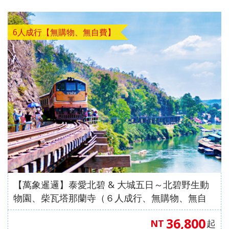
中國自
直飛成
直飛成
中國自
中國自
人蔘
飛】
《不走
茶五天
（舊金
高雄飛
店）
【星宇
（洛杉
保肝》
住巴拿
由行】
都【遇
都【遊
由行】
由行】
+保肝
人蔘、
（全程
山進／
濟州】
【星宇
航空、
磯進／
【星宇
山法式
【來去
重慶張
【來去
見中國
【沖繩
遍中國
【嗨玩
重慶南
【四國
重慶武
6人成行【無購物、無自費】
店》
保肝》
入住當
洛杉磯
航空、
桃園出
舊金山
航空、
城堡酒
沖繩】
家界～
沖繩】
自由
輕旅】
自由
超值沖
川～天
歐嗨
隆、天
【真航
【德威
地四星
出）
台中直
發】
出）
桃園直
店+3晚
沖繩機
鳳凰古
沖繩機
行】童
沖繩機
行】成
繩】系
生三
喲】瀨
生三
空、台
航空、
酒店）
飛】
飛】
當地五
加酒、
城、張
加酒、
話九寨
加酒の
都樂山
滿漁市
橋、烏
戶潮音
橋、湖
中直
桃園直
《無購
星酒
自由行
家界景
自由行
溝、熊
半自由
大佛、
場、波
江畫
四國小
北恩施
飛】
飛】
物》
店）
四日 (
區、袁
四日 (
貓基
行四日
都江堰
之上神
廊、武
豆島～
大峽
【台灣
《無購
市區酒
家界景
市區酒
地、五
( 含小
水利工
宮、美
陵山大
道後古
谷、三
虎航、
物》
店含早
區、濯
店含早
彩黃
費、接
程、中
國村、
裂谷、
湯礦山
排椅八
桃園出
【台灣
餐 ) 2
水古
餐、2
龍、寬
送機及
國古羌
瀨長島
輕軌穿
遊船纜
日（無
發】
虎航、
人成行
鎮、輕
人成行
窄巷
1午1晚
城、牟
半自由
樓、重
車採果
購物、
桃園出
軌體驗
) 【星
子、船
餐+2天
尼溝、
行四天
慶枇杷
雙溫泉
無自
發】
八日
宇&虎
遊樂山
行程 )
九寨
（晚去
園半山
七日
費）
【萬象暹邏】泰愛北碧 & 大城五日～北碧野生動
（無購
航、台
大佛八
6人成
溝、黃
晚回、
火鍋八
【長榮
【澳門
物園、柴瓦塔那蘭寺（６人成行、無購物、無自
物、無
中出
天《無
行
龍、熊
含機上
日（無
航空，
航空、
費）早去晚回
自費）
發】
購物無
貓基地
餐 )
購物、
桃園/
台中出
36,800
NT
起