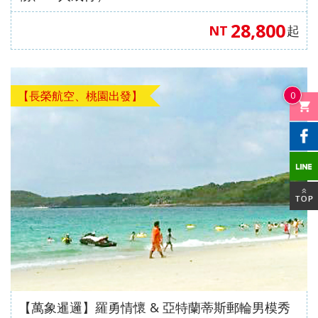
28,800
NT
起
【長榮航空、桃園出發】
0
【萬象暹邏】羅勇情懷 & 亞特蘭蒂斯郵輪男模秀