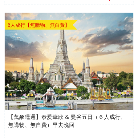
【澳門
自費、
風情八
【星宇
無自
愛媛】
發】
航空、
升等三
天（
航空、
費）
台中出
排椅》
動車版
台中出
【澳門
發】
【長龍
）【東
發】
航空、
6人成行【無購物、無自費】
航空、
方航
台中出
台中直
空、台
發】
飛成
中直飛
都】
成都】
【萬象暹邏】泰愛華欣 & 曼谷五日（６人成行、
無購物、無自費）早去晚回