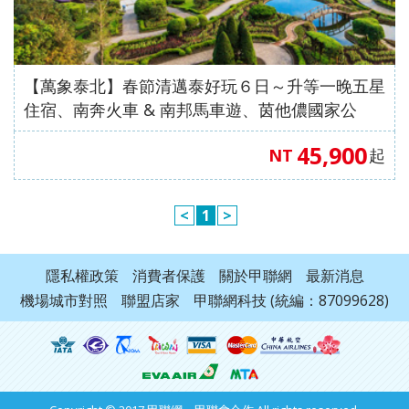
【萬象泰北】春節清邁泰好玩６日～升等一晚五星
住宿、南奔火車 & 南邦馬車遊、茵他儂國家公
園、必比登推薦餐廳、Sky walk & 大象學校【泰
45,900
NT
起
亞航空、桃園出發】
<
1
>
隱私權政策
消費者保護
關於甲聯網
最新消息
機場城市對照
聯盟店家
甲聯網科技 (統編：87099628)