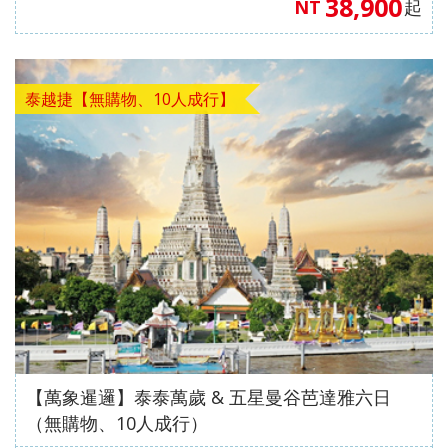
38,900
NT
起
泰越捷【無購物、10人成行】
【萬象暹邏】泰泰萬歲 & 五星曼谷芭達雅六日
（無購物、10人成行）