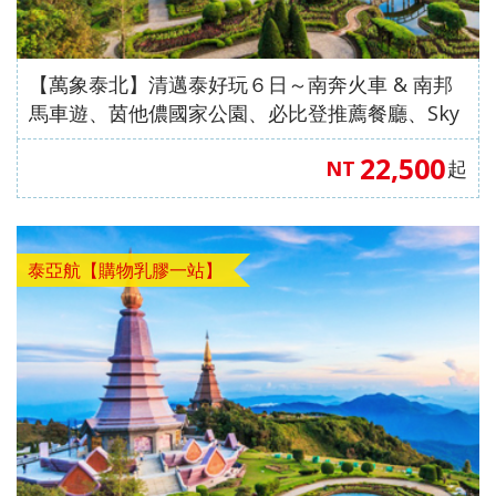
【萬象泰北】清邁泰好玩６日～南奔火車 & 南邦
馬車遊、茵他儂國家公園、必比登推薦餐廳、Sky
walk & 大象學校【泰亞航空、桃園出發】
22,500
NT
起
泰亞航【購物乳膠一站】