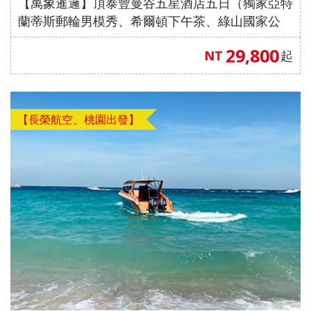
【萬象暹邏】頂泰豐曼谷五星酒店五日（獨家亞特
蘭蒂斯郵輪男模秀、希爾頓下午茶、綠山國家公
園、東芭樂園）【星宇航空、桃園出發】
29,800
NT
起
【長榮航空、桃園出發】