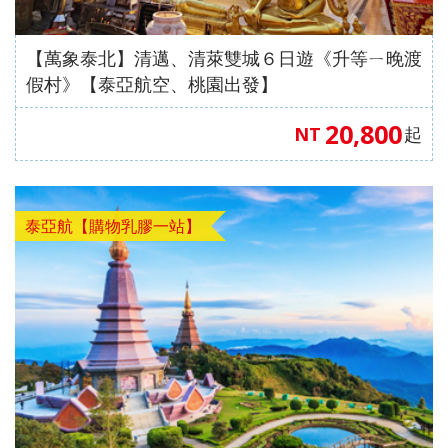
【萬象泰北】清邁、清萊雙城６日遊《升等ㄧ晚渡
假村》【泰亞航空、桃園出發】
20,800
NT
起
泰亞航【購物乳膠一站】