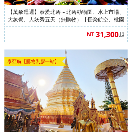
【萬象暹邏】泰愛北碧～北碧動物園、水上市場、
大象營、人妖秀五天（無購物）【長榮航空、桃園
出發】
31,300
NT
起
泰亞航【購物乳膠一站】