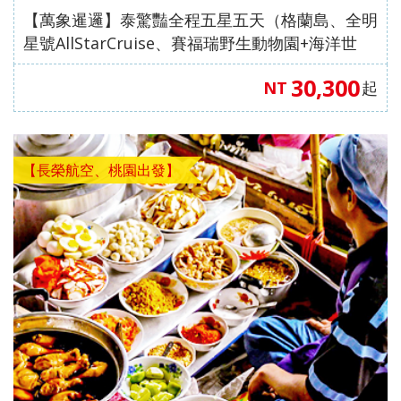
【萬象暹邏】泰驚豔全程五星五天（格蘭島、全明
星號AllStarCruise、賽福瑞野生動物園+海洋世
界、東芭樂園、泰式按摩）（無購物）【長榮航
30,300
NT
起
空、桃園出發】
【長榮航空、桃園出發】