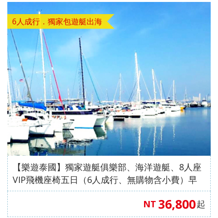
發．
發．
發．
發．
抱（中
蒙特內
車+纜
峴港】
島、海
全開夯
跆拳武
長灘】
耶主題
暹邏】
釜山天
發峴慢
沖繩
哈爾
東
絲
華航
哥羅、
6人成行．獨家包遊艇出海
車、泰
優雅在
金剛船
玩峴
藝秀、
長灘島
公園
頂泰豐
際線斜
悠法式
機加
濱．
京．
路．
空）
斯洛維
迪熊博
峴四星
遊、天
港】巴
東邊松
機加
+韓服
曼谷五
坡滑車
城堡】
酒．
內
日本
南北
尼亞）
物館、
版六日
【魅力
空膠囊
拿山一
【玩美
堂童話
酒、自
【國航
體驗、
星酒店
【玩美
+纜
巴拿山
【魅力
六人
蒙．
東
疆．
伽倻主
（奧黛
歐洲】
列車、
票玩到
加族】
村、駱
由行五
假期】
水果大
五日
加族】
車、水
一票玩
歐洲】
小團
北極
北．
西藏
題公園
體驗、
法比荷
加耶主
底、纜
臥谷長
駝體驗
日
波蘭波
福
（獨家
臥谷長
果大福
到底、
德瑞冰
村
東京
+韓服
龍蝦饗
～最愛
題公
車佛手
榮歡樂
五天
【菲律
羅的海
DIY+韓
亞特蘭
榮奇幻
DIY+韓
佛手橋
雪鐵力
大阪
體驗
宴、無
羅浮
園、長
橋纜車
美西９
（升等
賓航
三小國
服體驗
蒂斯郵
美西９
服體驗
纜車來
士山、
機加
+塗鴉
購物、
宮、特
腳蟹吃
來回、
日～優
２晚五
空、2
（立陶
+韓式
輪男模
日～錫
+韓式
回、迦
德國童
酒
秀、韓
無自理
色三遊
到飽五
會安古
勝美
花酒
人成
宛、拉
下午茶
秀、希
安、布
下午茶
南島竹
話城
式下午
餐、
船、絕
天（五
鎮．世
地、大
店）
行】
脫維
六天
爾頓下
萊斯、
五天
桶船、
堡、黃
茶五天
VIP通
美羊角
花麗水
界文化
峽谷國
《不走
亞、愛
《不走
午茶、
優勝美
（升等
魅力峴
金景觀
（升等
關）6
村、運
酒店１
遺產、
家公
人蔘
沙尼
人蔘保
綠山國
地、大
１晚五
港秀
快線、
【樂遊泰國】獨家遊艇俱樂部、海洋遊艇、8人座
３晚五
人成行
河風車
晚+釜
迦南島
園、羚
+保
亞）１
肝》
家公
峽谷國
花酒
會、會
世界遺
VIP飛機座椅五日（6人成行、無購物含小費）早
花酒
【越捷
城８日
山五花
竹桶
羊峽
肝》
０天
（再升
園、東
家公
店）
安燈籠
產旅行
去晚回
店）
航空、
酒店２
船、網
谷、環
【德威
等１晚
芭樂
園、羚
《不走
古鎮五
１０日
36,800
NT
起
【遊遍
#台中
#台中
【遊遍
【遊遍
《不走
台中直
晚）
紅下午
球影城
航空、
五花酒
園）
羊峽谷
人蔘、
天（入