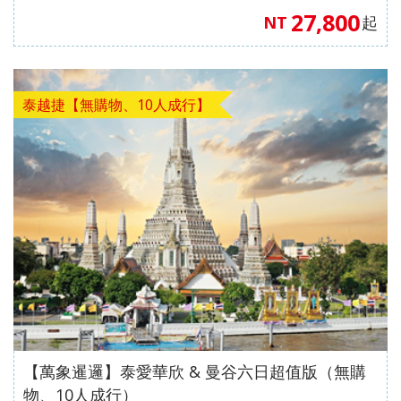
27,800
NT
起
泰越捷【無購物、10人成行】
【萬象暹邏】泰愛華欣 & 曼谷六日超值版（無購
物、10人成行）