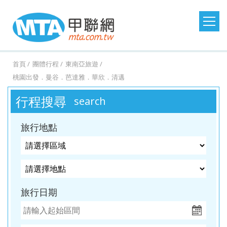
日本旅遊
韓國旅遊
港澳大陸
東南亞旅遊
首頁
團體行程
東南亞旅遊
桃園出發．曼谷．芭達雅．華欣．清邁
澳洲紐西蘭
歐洲美洲
郵輪假期
台灣旅遊
桃園
桃園
台中
台中
澳
美
MSC
澎湖
桃園
桃園
台中
桃園
紐西
德
探索
金門
桃園
桃園
台中
桃園
西班
馬祖
桃園
台中
台中
台中
土耳
台灣
桃園
台中
台中
桃園
北
行程搜尋
search
出
出
出
出
洲．
國．
郵輪
旅遊
出
出
出
出
蘭．
國．
星號
旅遊
出
出
出
出
牙．
旅遊
出
出
出
出
其．
旅遊
出
出
出
出
歐．
發．
發．
發．
發．
墨爾
加拿
發．
發．
發．
發．
金旅
瑞
發．
發．
發．
發．
義大
發．
發．
發．
發．
黃金
發．
發．
發．
發．
芬
旅行地點
沖繩
首爾
九寨
峴
本
大．
京阪
釜山
張家
峴
獎
士．
東京
濟洲
重
芽
利．
日本
首爾
江
清
杜拜
熊
釜山
廈
曼
蘭．
機加
溝．
港．
墨西
神．
界．
港．
荷
迪士
慶．
莊．
希
東
南．
邁．
本．
門．
谷．
瑞
台中
高雄
高雄
高雄
酒．
稻城
富國
哥．
立山
桂
富國
蘭．
尼．
長江
大叻
臘．
北．
黃
普吉
九
武夷
芭達
典．
出
出
出
出
六人
亞丁
島．
秘魯
黑
林．
島．
比利
東京
三
克斯
銀山
山．
島
州．
山
雅．
挪
發．
發．
發．
發．
小團
北越
部．
貴州
北越
時．
機加
峽．
蒙
溫
山東
福岡
華
威．
旅行日期
濟州
首爾
釜山
濟州
大阪
法
酒．
恩施
波．
泉．
機加
欣．
冰島
機加
國．
新潟
大峽
奧捷
藏王
酒
清邁