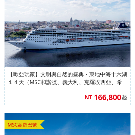
【歐亞玩家】文明與自然的盛典・東地中海十六湖
１４天（MSC和諧號、義大利、克羅埃西亞、希
臘、蒙特內哥羅、斯洛維尼亞）
166,800
NT
起
MSC歐羅巴號