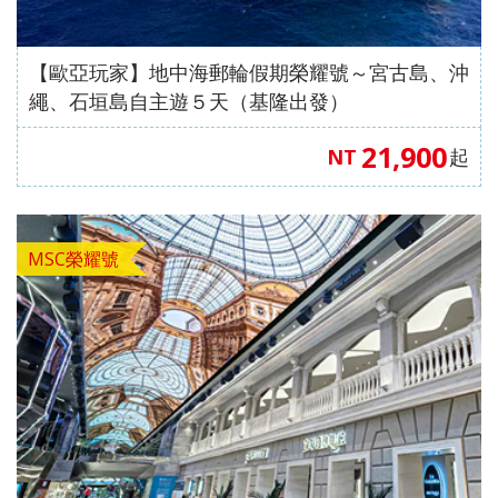
發．
發．
發．
發．
抱（中
蒙特內
車+纜
峴港】
島、海
全開夯
跆拳武
長灘】
耶主題
暹邏】
釜山天
發峴慢
沖繩
哈爾
東
絲
華航
哥羅、
車、泰
優雅在
金剛船
玩峴
藝秀、
長灘島
公園
頂泰豐
際線斜
悠法式
機加
濱．
京．
路．
空）
斯洛維
【歐亞玩家】地中海郵輪假期榮耀號～宮古島、沖
迪熊博
峴四星
遊、天
港】巴
東邊松
機加
+韓服
曼谷五
坡滑車
城堡】
酒．
內
日本
南北
尼亞）
繩、石垣島自主遊５天（基隆出發）
物館、
版六日
【魅力
空膠囊
拿山一
【玩美
堂童話
酒、自
【國航
體驗、
星酒店
【玩美
+纜
巴拿山
【魅力
六人
蒙．
東
疆．
伽倻主
（奧黛
歐洲】
列車、
票玩到
加族】
村、駱
由行五
假期】
水果大
五日
加族】
車、水
一票玩
歐洲】
小團
北極
北．
西藏
21,900
NT
起
題公園
體驗、
法比荷
加耶主
底、纜
臥谷長
駝體驗
日
波蘭波
福
（獨家
臥谷長
果大福
到底、
德瑞冰
村
東京
+韓服
龍蝦饗
～最愛
題公
車佛手
榮歡樂
五天
【菲律
羅的海
DIY+韓
亞特蘭
榮奇幻
DIY+韓
佛手橋
雪鐵力
大阪
體驗
宴、無
羅浮
園、長
橋纜車
美西９
（升等
賓航
三小國
服體驗
蒂斯郵
美西９
服體驗
纜車來
士山、
機加
+塗鴉
購物、
宮、特
腳蟹吃
來回、
日～優
２晚五
空、2
（立陶
+韓式
輪男模
日～錫
+韓式
回、迦
德國童
MSC榮耀號
酒
秀、韓
無自理
色三遊
到飽五
會安古
勝美
花酒
人成
宛、拉
下午茶
秀、希
安、布
下午茶
南島竹
話城
式下午
餐、
船、絕
天（五
鎮．世
地、大
店）
行】
脫維
六天
爾頓下
萊斯、
五天
桶船、
堡、黃
茶五天
VIP通
美羊角
花麗水
界文化
峽谷國
《不走
亞、愛
《不走
午茶、
優勝美
（升等
魅力峴
金景觀
（升等
關）6
村、運
酒店１
遺產、
家公
人蔘
沙尼
人蔘保
綠山國
地、大
１晚五
港秀
快線、
３晚五
人成行
河風車
晚+釜
迦南島
園、羚
+保
亞）１
肝》
家公
峽谷國
花酒
會、會
世界遺
花酒
【越捷
城８日
山五花
竹桶
羊峽
肝》
０天
（再升
園、東
家公
店）
安燈籠
產旅行
店）
航空、
酒店２
船、網
谷、環
【德威
等１晚
芭樂
園、羚
《不走
古鎮五
１０日
【遊遍
#台中
#台中
【遊遍
【遊遍
《不走
台中直
晚）
紅下午
球影城
航空、
五花酒
園）
羊峽谷
人蔘、
天（入