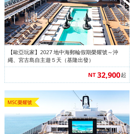
【歐亞玩家】2027 地中海郵輪假期榮耀號～沖
繩、宮古島自主遊５天（基隆出發）
32,900
NT
起
MSC榮耀號