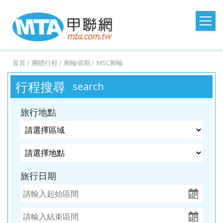
日本旅遊
韓國旅遊
港澳大陸
東南亞旅遊
首頁
團體行程
郵輪假期
MSC郵輪
澳洲紐西蘭
歐洲美洲
郵輪假期
台灣旅遊
行程搜尋
search
桃園
桃園
台中
台中
澳
美
MSC
澎湖
桃園
桃園
台中
桃園
紐西
德
探索
金門
桃園
桃園
台中
桃園
西班
馬祖
桃園
台中
台中
台中
土耳
台灣
桃園
台中
台中
桃園
北
出
出
出
出
洲．
國．
郵輪
旅遊
出
出
出
出
蘭．
國．
星號
旅遊
出
出
出
出
牙．
旅遊
出
出
出
出
其．
旅遊
出
出
出
出
歐．
旅行地點
發．
發．
發．
發．
墨爾
加拿
發．
發．
發．
發．
金旅
瑞
發．
發．
發．
發．
義大
發．
發．
發．
發．
黃金
發．
發．
發．
發．
芬
沖繩
首爾
九寨
峴
本
大．
京阪
釜山
張家
峴
獎
士．
東京
濟洲
重
芽
利．
日本
首爾
江
清
杜拜
熊
釜山
廈
曼
蘭．
機加
溝．
港．
墨西
神．
界．
港．
荷
迪士
慶．
莊．
希
東
南．
邁．
本．
門．
谷．
瑞
台中
高雄
高雄
高雄
酒．
稻城
富國
哥．
立山
桂
富國
蘭．
尼．
長江
大叻
臘．
北．
黃
普吉
九
武夷
芭達
典．
出
出
出
出
六人
亞丁
島．
秘魯
黑
林．
島．
比利
東京
三
克斯
銀山
山．
島
州．
山
雅．
挪
旅行日期
發．
發．
發．
發．
小團
北越
部．
貴州
北越
時．
機加
峽．
蒙
溫
山東
福岡
華
威．
濟州
首爾
釜山
濟州
大阪
法
酒．
恩施
波．
泉．
機加
欣．
冰島
機加
國．
新潟
大峽
奧捷
藏王
酒
清邁