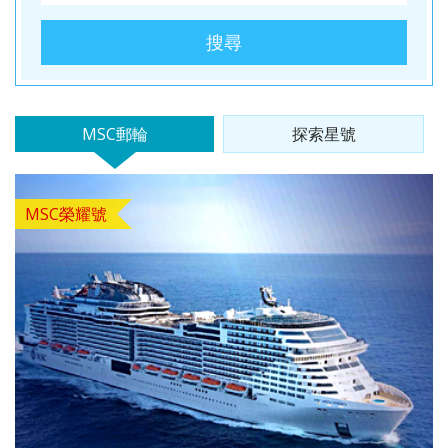
酒
英國
谷
匈
樹冰
桃園
桃園
高雄
【麗星
【來去
【麗星
【遨遊
【歐亞
【樂遊
【歐亞
【艾玩
【歐亞
【璀璨
桃園
桃園
出
波
桃園
桃園
出
台中
桃園
出
台中
桃園
台中
桃園
郵輪】
金門】
郵輪】
台灣】
玩家】
金門】
玩家】
大小
玩家】
大小
出
出
發．
蘭．
出
出
發．
出
出
發．
出
出
出
出
【知南
探索星
戰地三
【知南
探索星
去馬祖
【知南
地中海
山后民
【知南
2026
金】金
【知南
文明與
金】金
發．
發．
長灘
愛沙
發．
發．
薄荷
發．
發．
峴
發．
發．
發．
發．
行易】
號～石
日遊
行易】
號～那
卡蹓、
行易】
郵輪假
俗文化
行易】
詩歌極
門摩西
行易】
自然的
門摩西
山陰
九寨
島．
尼
北海
雲
島．
北海
張家
港．
京阪
江
四國
北
MSC郵輪
探索星號
魅力雙
垣島海
（台中
希爾頓
霸、石
暢遊
食在好
期榮耀
村、建
新一品
境星旅
分海、
東澳蒂
盛典・
分海、
山
溝．
海盜
亞．
道．
南．
宿霧
道．
界．
六人
神．
南．
秘
京．
城－雪
上遊３
出發
假期、
垣假期
南、北
味
號～宮
功嶼、
紐西蘭
～MSC
太武
莉雪９
東地中
豪華全
陽．
稻城
船
拉脫
破冰
昆大
楓紅
重
小團
立山
黃
境．
貝加
梨+黃
天２夜
） 華
東澳全
４天３
竿三日
3.0、
古島、
痛風海
１０天
阿拉斯
山、豪
日～金
海十六
牛宴四
四國
亞丁
維
船．
麗．
北
慶．
黑
山．
熊
爾湖
【獨家
【心動
【暑假
【中釜
【玩釜
MSC榮耀號
金海岸
（基隆
信航空
覽９日
夜（基
( 台中
東澳９
沖繩、
鮮餐三
～金旅
加冰河
華全牛
旅獎、
湖１４
日（
秘境
亞．
北海
貴州
國．
長江
部．
江西
本．
中釜玩
釜山玩
樂樂濟
玩星宇
山搭星
８日～
港出
～入住
隆港出
出發 )
日～廚
石垣島
日（
獎、南
奇航１
宴三天
廚師帽
天
台中出
立陶
道機
雪白
三
東京
九
麗水】
麗水】
州鬥陣
帶您嗨
宇】加
歌劇院
發）
五星希
發）
師帽餐
自主遊
華信、
北島、
１日（
（台中
饗宴、
（MSC
發 ）
宛
加酒
國度
峽．
富士
州．
星球水
LUGE
行】濟
翻釜
耶主題
入內、
爾頓飯
廳、全
５天
立榮
冰河峽
早鳥優
出發
徒步美
和諧
全程無
恩施
山．
福岡
族館、
渠道滑
州鐵軌
山】渠
公園
雙城遊
店１
覽三
（基隆
）6人
灣（紐
惠實施
）華信
食地
號、義
自理餐
大峽
東北
機加
順天灣
車+纜
自行車
道滑車
+韓服
船、螃
晚、雙
城、加
出發）
成行、
西蘭航
中 ）
航空
圖、登
大利、
谷
酒
國家園
車、泰
（四人
+纜
體驗
蟹河生
遊船、
贈雪梨
北中南
空）
三塔暢
克羅埃
林、
迪熊博
一臺）
車、海
+塗鴉
台中
桃園
高雄
桃園
態、無
加贈雪
夜遊
出發
遊農莊
西亞、
LUGE
物館、
泰迪熊
岸列
秀、
出
出
出
出
尾熊抱
梨夜遊
希臘、
渠道滑
【邂逅
巨濟
【虎力
王國、
【來去
車、加
【萬象
SKYLUGE
【虎虎