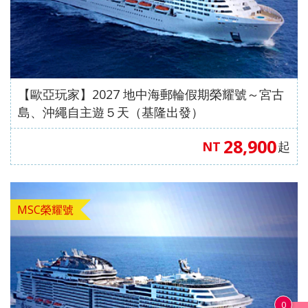
【歐亞玩家】2027 地中海郵輪假期榮耀號～宮古
島、沖繩自主遊５天（基隆出發）
28,900
NT
起
MSC榮耀號
0