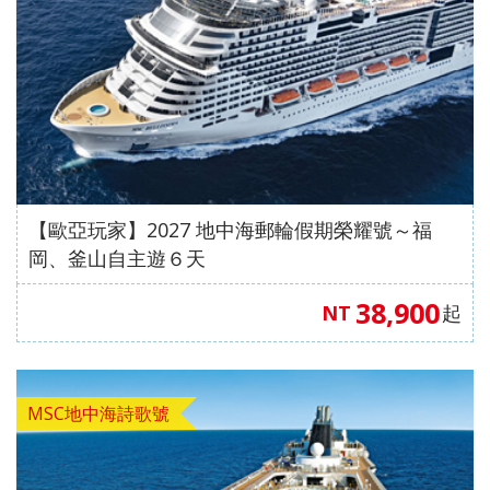
【歐亞玩家】2027 地中海郵輪假期榮耀號～福
岡、釜山自主遊６天
38,900
NT
起
MSC地中海詩歌號