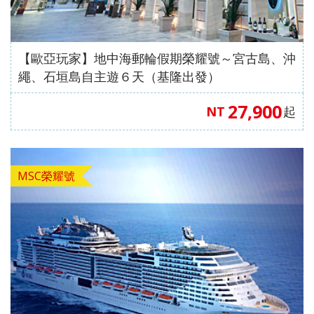
中國自
直飛成
直飛成
中國自
中國自
人蔘
飛】
《不走
茶五天
（舊金
高雄飛
店）
【星宇
（洛杉
保肝》
住巴拿
由行】
都【遇
都【遊
由行】
由行】
+保肝
人蔘、
（全程
山進／
濟州】
【星宇
航空、
磯進／
【星宇
山法式
【來去
重慶張
【來去
見中國
【沖繩
遍中國
【嗨玩
重慶南
【四國
重慶武
店》
保肝》
入住當
洛杉磯
航空、
桃園出
舊金山
航空、
城堡酒
【歐亞玩家】地中海郵輪假期榮耀號～宮古島、沖
沖繩】
家界～
沖繩】
自由
輕旅】
自由
超值沖
川～天
歐嗨
隆、天
【真航
【德威
地四星
出）
台中直
發】
出）
桃園直
店+3晚
繩、石垣島自主遊６天（基隆出發）
沖繩機
鳳凰古
沖繩機
行】童
沖繩機
行】成
繩】系
生三
喲】瀨
生三
空、台
航空、
酒店）
飛】
飛】
當地五
加酒、
城、張
加酒、
話九寨
加酒の
都樂山
滿漁市
橋、烏
戶潮音
橋、湖
中直
桃園直
《無購
星酒
27,900
NT
起
自由行
家界景
自由行
溝、熊
半自由
大佛、
場、波
江畫
四國小
北恩施
飛】
飛】
物》
店）
四日 (
區、袁
四日 (
貓基
行四日
都江堰
之上神
廊、武
豆島～
大峽
【台灣
《無購
市區酒
家界景
市區酒
地、五
( 含小
水利工
宮、美
陵山大
道後古
谷、三
虎航、
物》
店含早
區、濯
店含早
彩黃
費、接
程、中
國村、
裂谷、
湯礦山
排椅八
桃園出
【台灣
MSC榮耀號
餐 ) 2
水古
餐、2
龍、寬
送機及
國古羌
瀨長島
輕軌穿
遊船纜
日（無
發】
虎航、
人成行
鎮、輕
人成行
窄巷
1午1晚
城、牟
半自由
樓、重
車採果
購物、
桃園出
軌體驗
) 【星
子、船
餐+2天
尼溝、
行四天
慶枇杷
雙溫泉
無自
發】
八日
宇&虎
遊樂山
行程 )
九寨
（晚去
園半山
七日
費）
（無購
航、台
大佛八
6人成
溝、黃
晚回、
火鍋八
【長榮
【澳門
物、無
中出
天《無
行
龍、熊
含機上
日（無
航空，
航空、
自費）
發】
購物無
貓基地
餐 )
購物、
桃園/
台中出