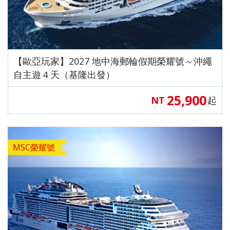
【歐亞玩家】2027 地中海郵輪假期榮耀號～沖繩
自主遊４天（基隆出發）
25,900
NT
起
MSC榮耀號