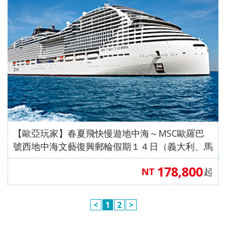
【歐亞玩家】春夏飛快慢遊地中海～MSC歐羅巴
號西地中海文藝復興郵輪假期１４日（義大利、馬
爾他共和國、西班牙、法國）
178,800
NT
起
<
1
2
>