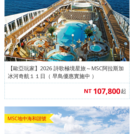
【歐亞玩家】2026 詩歌極境星旅～MSC阿拉斯加
冰河奇航１１日（ 早鳥優惠實施中 ）
107,800
NT
起
MSC地中海和諧號