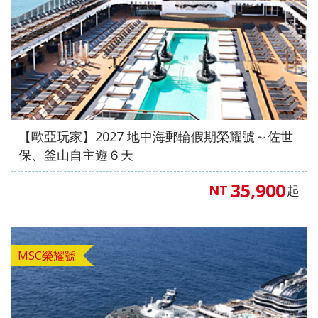
【歐亞玩家】2027 地中海郵輪假期榮耀號～佐世
保、釜山自主遊６天
35,900
NT
起
MSC榮耀號