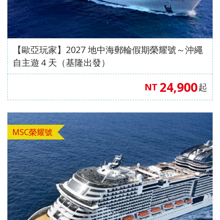
【澳門
自費、
風情八
【星宇
無自
愛媛】
發】
航空、
升等三
天（
航空、
費）
台中出
排椅》
動車版
台中出
【澳門
發】
【長龍
）【東
發】
航空、
【歐亞玩家】2027 地中海郵輪假期榮耀號～沖繩
航空、
方航
台中出
自主遊４天（基隆出發）
台中直
空、台
發】
飛成
中直飛
24,900
NT
起
都】
成都】
MSC榮耀號