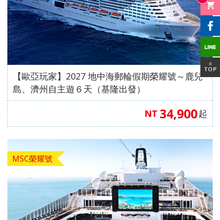
【歐亞玩家】2027 地中海郵輪假期榮耀號～鹿兒
島、濟州自主遊６天（基隆出發）
34,900
NT
起
MSC榮耀號