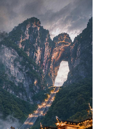
易】新一品紐西蘭１
】2026 詩歌極境
小金】金門摩西分
【知南行易】東澳蒂莉雪９日
【歐亞玩家】文明與自然的盛
【璀璨大小金】金門摩西分
旅獎、南北島、冰河
SC阿拉斯加冰河奇航
山、豪華全牛宴三天
～金旅獎、廚師帽饗宴、徒步
典・東地中海十六湖１４天
海、豪華全牛宴四日（ 台中
星宇帶您嗨翻釜山】
【玩釜山搭星宇】加耶主題公
西蘭航空）
早鳥優惠實施中 ）
發 ）華信航空
美食地圖、登三塔暢遊農莊
（MSC和諧號、義大利、克羅
出發 ）全程無自理餐
+纜車、海岸列車、
邏】頂泰豐曼谷五星
園+韓服體驗+塗鴉秀、
【虎虎發峴慢悠法式城堡】巴
埃西亞、希臘、蒙特內哥羅、
公園+韓服體驗、水
（獨家亞特蘭蒂斯郵
族】臥谷長榮奇幻美
SKYLUGE釜山天際線斜坡滑
拿山一票玩到底、佛手橋纜車
【魅力歐洲】德瑞冰雪鐵力士
斯洛維尼亞）
Y+韓服體驗+韓式下
、希爾頓下午茶、綠
錫安、布萊斯、優勝
車+纜車、水果大福DIY+韓服
來回、迦南島竹桶船、魅力峴
山、德國童話城堡、黃金景觀
《不走人蔘保肝》
園、東芭樂園）【星
峽谷國家公園、羚羊
體驗+韓式下午茶五天（升等
港秀會、會安燈籠古鎮五天
快線、世界遺產旅行１０日
值沖繩】系滿漁市
國自由行】重慶南川
【四國歐嗨喲】瀨戶潮音四國
【遊遍中國自由行】重慶武
１晚五花酒店）【星
桃園出發】
杉磯進／舊金山出）
１晚五花酒店）《不走人蔘、
（入住巴拿山法式城堡酒店+3
上神宮、美國村、瀨
橋、烏江畫廊、武陵
小豆島～道後古湯礦山遊船纜
隆、天生三橋、湖北恩施大峽
台中直飛】
保肝》【星宇航空、桃園直
晚當地五星酒店）《無購物》
由行四天（晚去晚
、輕軌穿樓、重慶枇
車採果雙溫泉七日【長榮航
谷、三排椅八日（無購物、無
飛】
【台灣虎航、桃園出發】
餐 ) 【星宇航空、
火鍋八日（無購物、
空，桃園/愛媛】
自費）【澳門航空、台中出
】
【澳門航空、台中出
發】