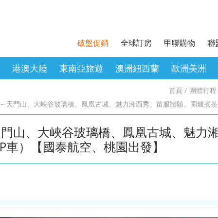
破盤促銷
全球訂房
甲聯購物
聯
港澳大陸
東南亞旅遊
澳洲紐西蘭
歐洲美洲
首頁
團體行程
．立山黑部．
．桂林．貴州
富國島．北越
．比利時．法
桃園出發．東京迪士尼．東京機
桃園出發．濟洲
台中出發．重慶．長江三峽．恩
桃園出發．芽莊．大叻
西班牙．義大利．希臘．克斯蒙
馬祖旅遊
桃園出發．
台中出發．
台中出發．
台中出發．
土耳其．黃
台灣旅遊
～天門山、大峽谷玻璃橋、鳳凰古城、魅力湘西秀、苗服體驗、圍爐煮茶
加酒．新潟
施大峽谷
波．奧捷匈
泉．藏王樹
高雄出發．釜山
高雄出發．
天門山、大峽谷玻璃橋、鳳凰古城、魅力
．破冰船．北
昆大麗．貴州
．宿霧
台中出發．北海道．楓紅北國．
桃園出發．張家界．重慶．長江
高雄出發．峴港．六人小團
台中出發．
桃園出發．
IP車）【國泰航空、桃園出發】
雪白國度
三峽．恩施大峽谷
東京富士山
日本東北．東
南北疆．西藏