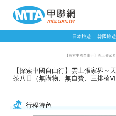
日本旅遊
韓國旅遊
桃園出發．沖繩機加酒．六人小
桃園出發．首爾
台中出發．九寨溝．稻城亞丁
台中出發．峴港．富國島．北越
澳洲．墨爾本
美國．加拿大．墨西哥．秘魯
MSC郵輪
澎湖旅遊
桃園出發．京阪神
桃園出發．釜山
台中出發．張家界
桃園出發．峴港．
紐西蘭．金旅獎
德國．瑞士．荷蘭
探索星號
金門旅遊
【探索中國自由行】雲上張家界
團
大阪機加酒
國．英國
台中出發．濟州
高雄出發．首爾
【探索中國自由行】雲上張家界～
桃園出發．山陰山陽．四國秘境
桃園出發．九寨溝．稻城亞丁
桃園出發．長灘島．海盜船
波蘭．愛沙尼亞．拉脫維亞．立
桃園出發．北海道
桃園出發．雲南．
桃園出發．薄荷島
茶八日（無購物、無自費、三排椅V
陶宛
海道機加酒
台中出發．沖繩機加酒．六人小
桃園出發．內蒙．哈爾濱．北極
高雄出發．東京．
桃園出發．絲路．
團
村
京大阪機加酒
行程特色