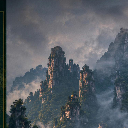
頓假期、東
星號～那
祖卡蹓、暢
【知南行易】食在好味 3.0、
【歐亞玩家】地中海郵輪假期
【樂遊金門】山后民俗文化
【知南行
【歐亞玩家
【艾玩大
五星希爾頓
３夜（基隆
台中出發 )
東澳９日～廚師帽餐廳、全覽
榮耀號～宮古島、沖繩、石垣
村、建功嶼、痛風海鮮餐三日
０天～金
星旅～M
海、太武
LUGE渠
【暑假樂樂濟州鬥陣行】濟州
【中釜玩
、加贈雪梨
三城、加贈雪梨夜遊
島自主遊５天（基隆出發）
（ 華信、立榮 ）6人成行、北
峽灣（紐
１１日（ 
（台中出
迪熊博物
港】巴拿山
鐵軌自行車（四人一臺）泰迪
【來去長灘】長灘島機加酒、
渠道滑車
【萬象暹
中南出發
剛船遊、天
佛手橋纜車
長榮歡樂美
熊王國、跆拳武藝秀、東邊松
自由行五日 【菲律賓航空、2
【國航假期】波蘭波羅的海三
加耶主題
酒店五日
【玩美加
主題公園、
世界文化遺
、大峽谷國
堂童話村、駱駝體驗五天（升
人成行】
小國（立陶宛、拉脫維亞、愛
果大福DI
輪男模秀
西９日～
（五花麗水
、網紅下午
、環球影城
等２晚五花酒店）《不走人蔘
沙尼亞）１０天
午茶六天
山國家公
美地、大
機加酒、自
遇見中國自
【沖繩輕旅】沖繩機加酒の半
#台中直飛成都【遊遍中國自
【嗨玩超
【遊遍中
花酒店２
當地四星酒
磯出）
+保肝》【德威航空、高雄飛
（再升等
宇航空、
峽谷（洛
酒店含早餐、
、熊貓基
自由行四日 ( 含小費、接送機
由行】成都樂山大佛、都江堰
場、波之
～天生三
保肝》【德
台灣虎航、
濟州】
宇航空、
&虎航、台中
窄巷子、船
及1午1晚餐+2天行程 ) 6人成
水利工程、中國古羌城、牟尼
長島半自
山大裂谷
】
無購物無自
行
溝、九寨溝、黃龍、熊貓基地
回、含機上
杷園半山
【長龍航
風情八天（ 動車版 ）【東方
台中出發
無自費）
】
航空、台中直飛成都】
發】