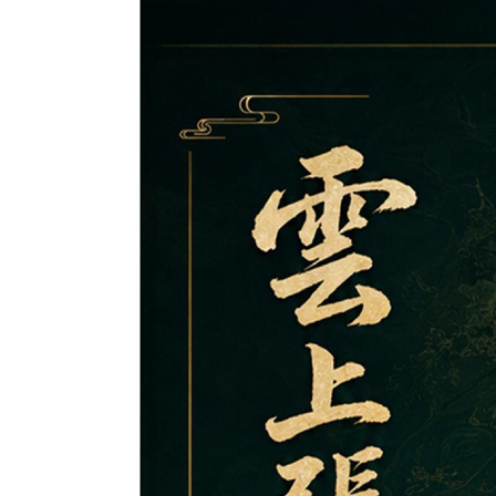
【知南行易】魅力雙城－雪梨
【麗星郵輪】探索星號～石垣
【來去金門】戰地三日遊（台
【知南行易】希爾
【麗星郵輪】探索
【遨遊台灣】去馬
+黃金海岸８日～歌劇院入
島海上遊３天２夜（基隆港出
中出發 ） 華信航空
澳全覽９日～入住
霸、石垣假期４天
遊南、北竿三日 ( 
【獨家中釜玩麗水】星球水族
【心動釜山玩麗水】
內、雙城遊船、螃蟹河生態、
發）
飯店１晚、雙遊船
港出發）
館、順天灣國家園林、LUGE
【邂逅峴港】優雅在峴四星版
道滑車+纜車、泰
【虎力全開夯玩峴
無尾熊抱抱（中華航空）
夜遊
渠道滑車+纜車、泰迪熊博物
六日（奧黛體驗、龍蝦饗宴、
【魅力歐洲】法比荷～最愛羅
館、巨濟島、海金
一票玩到底、纜車
【玩美加族】臥谷
館、伽倻主題公園+韓服體驗
無購物、無自理餐、VIP通
浮宮、特色三遊船、絕美羊角
空膠囊列車、加耶
來回、會安古鎮．
西９日～優勝美地
+塗鴉秀、韓式下午茶五天
關）6人成行【越捷航空、台
村、運河風車城８日
長腳蟹吃到飽五天
產、迦南島竹桶船
家公園、羚羊峽谷
【來去沖繩】沖繩機加酒、自
【遊遍中國自由行】重慶張家
【來去沖繩】沖繩
#台中直飛成都【
（升等３晚五花酒店）《不走
中直飛】
酒店１晚+釜山五
茶五天（全程入住
（舊金山進／洛杉
由行四日 ( 市區酒店含早餐 )
界～鳳凰古城、張家界景區、
由行四日 ( 市區
由行】童話九寨溝
人蔘+保肝店》【真航空、台
晚）《不走人蔘、
店）《無購物》【
2人成行
袁家界景區、濯水古鎮、輕軌
2人成行 ) 【星宇
地、五彩黃龍、寬
中直飛】
威航空、桃園直飛
桃園出發】
體驗八日（無購物、無自費）
出發】
遊樂山大佛八天《
【澳門航空、台中出發】
費、升等三排椅》
空、台中直飛成都