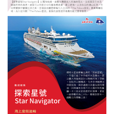
酒
英國
谷
匈
樹冰
桃園
桃園
高雄
【麗星
【來去
【麗星
【遨遊
【歐亞
【樂遊
【歐亞
【艾玩
【歐亞
【璀璨
桃園
桃園
出
波
桃園
桃園
出
台中
桃園
出
台中
桃園
台中
桃園
郵輪】
金門】
郵輪】
台灣】
玩家】
金門】
玩家】
大小
玩家】
大小
出
出
發．
蘭．
出
出
發．
出
出
發．
出
出
出
出
【知南
探索星
戰地三
【知南
探索星
去馬祖
【知南
地中海
山后民
【知南
2026
金】金
【知南
文明與
金】金
發．
發．
長灘
愛沙
發．
發．
薄荷
發．
發．
峴
發．
發．
發．
發．
行易】
號～石
日遊
行易】
號～那
卡蹓、
行易】
郵輪假
俗文化
行易】
詩歌極
門摩西
行易】
自然的
門摩西
山陰
九寨
島．
尼
北海
雲
島．
北海
張家
港．
京阪
江
四國
北
魅力雙
垣島海
（台中
希爾頓
霸、石
暢遊
食在好
期榮耀
村、建
新一品
境星旅
分海、
東澳蒂
盛典・
分海、
山
溝．
海盜
亞．
道．
南．
宿霧
道．
界．
六人
神．
南．
秘
京．
城－雪
上遊３
出發
假期、
垣假期
南、北
味
號～宮
功嶼、
紐西蘭
～MSC
太武
莉雪９
東地中
豪華全
陽．
稻城
船
拉脫
破冰
昆大
楓紅
重
小團
立山
黃
境．
貝加
梨+黃
天２夜
） 華
東澳全
４天３
竿三日
3.0、
古島、
痛風海
１０天
阿拉斯
山、豪
日～金
海十六
牛宴四
四國
亞丁
維
船．
麗．
北
慶．
黑
山．
熊
爾湖
【獨家
【心動
【暑假
【中釜
【玩釜
金海岸
（基隆
信航空
覽９日
夜（基
( 台中
東澳９
沖繩、
鮮餐三
～金旅
加冰河
華全牛
旅獎、
湖１４
日（
秘境
亞．
北海
貴州
國．
長江
部．
江西
本．
中釜玩
釜山玩
樂樂濟
玩星宇
山搭星
８日～
港出
～入住
隆港出
出發 )
日～廚
石垣島
日（
獎、南
奇航１
宴三天
廚師帽
天
台中出
立陶
道機
雪白
三
東京
九
麗水】
麗水】
州鬥陣
帶您嗨
宇】加
歌劇院
發）
五星希
發）
師帽餐
自主遊
華信、
北島、
１日（
（台中
饗宴、
（MSC
發 ）
宛
加酒
國度
峽．
富士
州．
星球水
LUGE
行】濟
翻釜
耶主題
入內、
爾頓飯
廳、全
５天
立榮
冰河峽
早鳥優
出發
徒步美
和諧
全程無
恩施
山．
福岡
族館、
渠道滑
州鐵軌
山】渠
公園
雙城遊
店１
覽三
（基隆
）6人
灣（紐
惠實施
）華信
食地
號、義
自理餐
大峽
東北
機加
順天灣
車+纜
自行車
道滑車
+韓服
船、螃
晚、雙
城、加
出發）
成行、
西蘭航
中 ）
航空
圖、登
大利、
谷
酒
國家園
車、泰
（四人
+纜
體驗
蟹河生
遊船、
贈雪梨
北中南
空）
三塔暢
克羅埃
林、
迪熊博
一臺）
車、海
+塗鴉
台中
桃園
高雄
桃園
態、無
加贈雪
夜遊
出發
遊農莊
西亞、
LUGE
物館、
泰迪熊
岸列
秀、
出
出
出
出
尾熊抱
梨夜遊
希臘、
渠道滑
【邂逅
巨濟
【虎力
王國、
【來去
車、加
【萬象
SKYLUGE
【虎虎