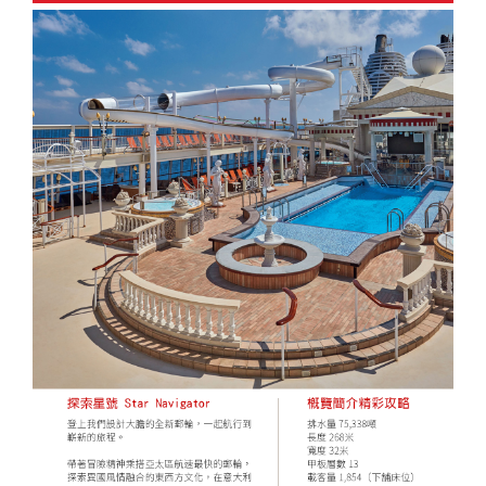
發．
發．
發．
發．
抱（中
蒙特內
車+纜
峴港】
島、海
全開夯
跆拳武
長灘】
耶主題
暹邏】
釜山天
發峴慢
沖繩
哈爾
東
絲
華航
哥羅、
車、泰
優雅在
金剛船
玩峴
藝秀、
長灘島
公園
頂泰豐
際線斜
悠法式
機加
濱．
京．
路．
空）
斯洛維
迪熊博
峴四星
遊、天
港】巴
東邊松
機加
+韓服
曼谷五
坡滑車
城堡】
酒．
內
日本
南北
尼亞）
物館、
版六日
【魅力
空膠囊
拿山一
【玩美
堂童話
酒、自
【國航
體驗、
星酒店
【玩美
+纜
巴拿山
【魅力
六人
蒙．
東
疆．
伽倻主
（奧黛
歐洲】
列車、
票玩到
加族】
村、駱
由行五
假期】
水果大
五日
加族】
車、水
一票玩
歐洲】
小團
北極
北．
西藏
題公園
體驗、
法比荷
加耶主
底、纜
臥谷長
駝體驗
日
波蘭波
福
（獨家
臥谷長
果大福
到底、
德瑞冰
村
東京
+韓服
龍蝦饗
～最愛
題公
車佛手
榮歡樂
五天
【菲律
羅的海
DIY+韓
亞特蘭
榮奇幻
DIY+韓
佛手橋
雪鐵力
大阪
體驗
宴、無
羅浮
園、長
橋纜車
美西９
（升等
賓航
三小國
服體驗
蒂斯郵
美西９
服體驗
纜車來
士山、
機加
+塗鴉
購物、
宮、特
腳蟹吃
來回、
日～優
２晚五
空、2
（立陶
+韓式
輪男模
日～錫
+韓式
回、迦
德國童
酒
秀、韓
無自理
色三遊
到飽五
會安古
勝美
花酒
人成
宛、拉
下午茶
秀、希
安、布
下午茶
南島竹
話城
式下午
餐、
船、絕
天（五
鎮．世
地、大
店）
行】
脫維
六天
爾頓下
萊斯、
五天
桶船、
堡、黃
茶五天
VIP通
美羊角
花麗水
界文化
峽谷國
《不走
亞、愛
《不走
午茶、
優勝美
（升等
魅力峴
金景觀
（升等
關）6
村、運
酒店１
遺產、
家公
人蔘
沙尼
人蔘保
綠山國
地、大
１晚五
港秀
快線、
３晚五
人成行
河風車
晚+釜
迦南島
園、羚
+保
亞）１
肝》
家公
峽谷國
花酒
會、會
世界遺
花酒
【越捷
城８日
山五花
竹桶
羊峽
肝》
０天
（再升
園、東
家公
店）
安燈籠
產旅行
店）
航空、
酒店２
船、網
谷、環
【德威
等１晚
芭樂
園、羚
《不走
古鎮五
１０日
【遊遍
#台中
#台中
【遊遍
【遊遍
《不走
台中直
晚）
紅下午
球影城
航空、
五花酒
園）
羊峽谷
人蔘、
天（入