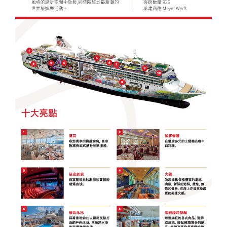
中國自
直飛成
直飛成
中國自
中國自
人蔘
飛】
《不走
茶五天
（舊金
高雄飛
店）
【星宇
（洛杉
保肝》
住巴拿
由行】
都【遇
都【遊
由行】
由行】
+保肝
人蔘、
（全程
山進／
濟州】
【星宇
航空、
磯進／
【星宇
山法式
【來去
重慶張
【來去
見中國
【沖繩
遍中國
【嗨玩
重慶南
【四國
重慶武
店》
保肝》
入住當
洛杉磯
航空、
桃園出
舊金山
航空、
城堡酒
沖繩】
家界～
沖繩】
自由
輕旅】
自由
超值沖
川～天
歐嗨
隆、天
【真航
【德威
地四星
出）
台中直
發】
出）
桃園直
店+3晚
沖繩機
鳳凰古
沖繩機
行】童
沖繩機
行】成
繩】系
生三
喲】瀨
生三
空、台
航空、
酒店）
飛】
飛】
當地五
加酒、
城、張
加酒、
話九寨
加酒の
都樂山
滿漁市
橋、烏
戶潮音
橋、湖
中直
桃園直
《無購
星酒
自由行
家界景
自由行
溝、熊
半自由
大佛、
場、波
江畫
四國小
北恩施
飛】
飛】
物》
店）
四日 (
區、袁
四日 (
貓基
行四日
都江堰
之上神
廊、武
豆島～
大峽
【台灣
《無購
市區酒
家界景
市區酒
地、五
( 含小
水利工
宮、美
陵山大
道後古
谷、三
虎航、
物》
店含早
區、濯
店含早
彩黃
費、接
程、中
國村、
裂谷、
湯礦山
排椅八
桃園出
【台灣
餐 ) 2
水古
餐、2
龍、寬
送機及
國古羌
瀨長島
輕軌穿
遊船纜
日（無
發】
虎航、
人成行
鎮、輕
人成行
窄巷
1午1晚
城、牟
半自由
樓、重
車採果
購物、
桃園出
軌體驗
) 【星
子、船
餐+2天
尼溝、
行四天
慶枇杷
雙溫泉
無自
發】
八日
宇&虎
遊樂山
行程 )
九寨
（晚去
園半山
七日
費）
（無購
航、台
大佛八
6人成
溝、黃
晚回、
火鍋八
【長榮
【澳門
物、無
中出
天《無
行
龍、熊
含機上
日（無
航空，
航空、
自費）
發】
購物無
貓基地
餐 )
購物、
桃園/
台中出