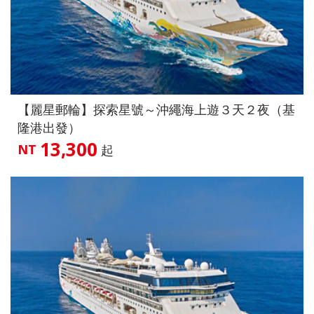
【麗星郵輪】探索星號～沖繩海上遊３天２夜（基
隆港出發）
13,300
NT
起