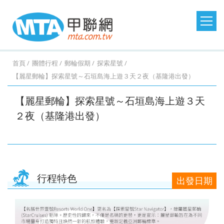
日本旅遊
韓國旅遊
港澳大陸
東南亞旅遊
首頁
團體行程
郵輪假期
探索星號
【麗星郵輪】探索星號～石垣島海上遊３天２夜（基隆港出發）
澳洲紐西蘭
歐洲美洲
郵輪假期
台灣旅遊
桃園
桃園
台中
台中
澳
美
MSC
澎湖
桃園
桃園
台中
桃園
紐西
德
探索
金門
桃園
桃園
台中
桃園
西班
馬祖
桃園
台中
台中
台中
土耳
台灣
桃園
台中
台中
桃園
北
【麗星郵輪】探索星號～石垣島海上遊３天
出
出
出
出
洲．
國．
郵輪
旅遊
出
出
出
出
蘭．
國．
星號
旅遊
出
出
出
出
牙．
旅遊
出
出
出
出
其．
旅遊
出
出
出
出
歐．
２夜（基隆港出發）
發．
發．
發．
發．
墨爾
加拿
發．
發．
發．
發．
金旅
瑞
發．
發．
發．
發．
義大
發．
發．
發．
發．
黃金
發．
發．
發．
發．
芬
沖繩
首爾
九寨
峴
本
大．
京阪
釜山
張家
峴
獎
士．
東京
濟洲
重
芽
利．
日本
首爾
江
清
杜拜
熊
釜山
廈
曼
蘭．
機加
溝．
港．
墨西
神．
界．
港．
荷
迪士
慶．
莊．
希
東
南．
邁．
本．
門．
谷．
瑞
台中
高雄
高雄
高雄
酒．
稻城
富國
哥．
立山
桂
富國
蘭．
尼．
長江
大叻
臘．
北．
黃
普吉
九
武夷
芭達
典．
出
出
出
出
六人
亞丁
島．
秘魯
黑
林．
島．
比利
東京
三
克斯
銀山
山．
島
州．
山
雅．
挪
行程特色
出發日期
發．
發．
發．
發．
小團
北越
部．
貴州
北越
時．
機加
峽．
蒙
溫
山東
福岡
華
威．
濟州
首爾
釜山
濟州
大阪
法
酒．
恩施
波．
泉．
機加
欣．
冰島
機加
國．
新潟
大峽
奧捷
藏王
酒
清邁