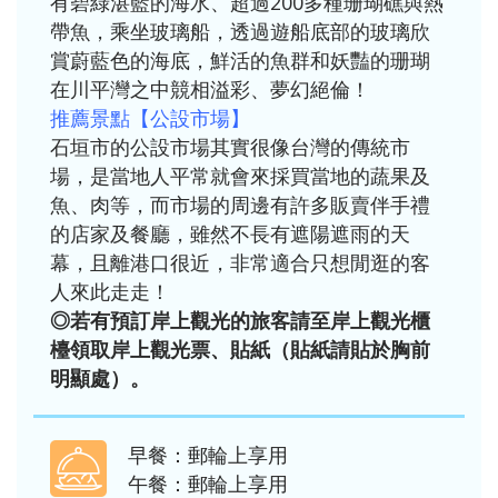
有碧綠湛藍的海水、超過200多種珊瑚礁與熱
帶魚，乘坐玻璃船，透過遊船底部的玻璃欣
賞蔚藍色的海底，鮮活的魚群和妖豔的珊瑚
在川平灣之中競相溢彩、夢幻絕倫！
推薦景點【公設市場】
石垣市的公設市場其實很像台灣的傳統市
場，是當地人平常就會來採買當地的蔬果及
魚、肉等，而市場的周邊有許多販賣伴手禮
的店家及餐廳，雖然不長有遮陽遮雨的天
幕，且離港口很近，非常適合只想閒逛的客
人來此走走！
◎若有預訂岸上觀光的旅客請至岸上觀光櫃
檯領取岸上觀光票、貼紙（貼紙請貼於胸前
明顯處）。
早餐：郵輪上享用
午餐：郵輪上享用