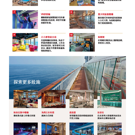
【澳門
自費、
風情八
【星宇
無自
愛媛】
發】
航空、
升等三
天（
航空、
費）
台中出
排椅》
動車版
台中出
【澳門
發】
【長龍
）【東
發】
航空、
航空、
方航
台中出
台中直
空、台
發】
飛成
中直飛
都】
成都】