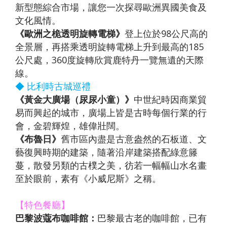
新型態綜合市場，讓您一次探尋歐洲異國美食及
文化風情。
《歐洲之桅透明旋轉電梯》
登上位於98公尺高的
全景層，再搭乘透明旋轉電梯上升到最高的185
公尺處，360度旋轉欣賞鹿特丹一覽無遺的天際
線。
◆ 比利時古城巡禮
《黃金大廣場（尿尿小童）》
中世紀時因商業貿
易而興起的城市，廣場上皆是古時每個行業的行
會，金碧輝煌，雄偉壯闊。
《布魯日》
舊市區內盡是古意盎然的石板道、文
藝復興時期的建築，隨著沿岸建築搭配綠意籐
蔓，散發另類的古樸之美，彷若一幅幅山水名畫
至於眼前，素有《小威尼斯》之稱。
【特色餐廳】
巴黎波蔻布咖啡館：
巴黎最古老的咖啡館，已有