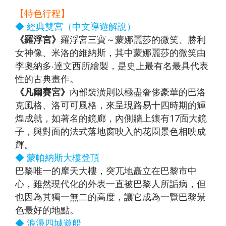
【特色行程】
◆ 經典雙宮（中文導遊解說）
《羅浮宮》
羅浮宮三寶～蒙娜麗莎的微笑、勝利
女神像、米洛的維納斯，其中蒙娜麗莎的微笑由
李奧納多‧達文西所繪製，是史上最有名最具代表
性的古典畫作。
《凡爾賽宮》
內部裝潢則以極盡奢侈豪華的巴洛
克風格、洛可可風格，來呈現路易十四時期的輝
煌成就，如著名的鏡廊，內側牆上鑲有17面大鏡
子，與對面的法式落地窗映入的花園景色相映成
輝。
◆ 蒙帕納斯大樓登頂
巴黎唯一的摩天大樓，突兀地矗立在巴黎市中
心，雖然現代化的外表一直被巴黎人所詬病，但
也因為其獨一無二的高度，讓它成為一覽巴黎景
色最好的地點。
◆ 浪漫四城遊船