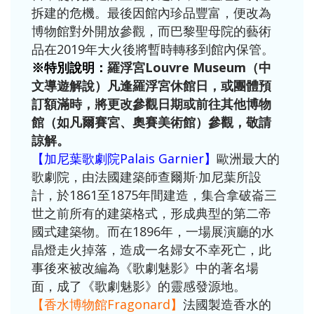
拆建的危機。最後因館內珍品豐富，便改為
博物館對外開放參觀，而巴黎聖母院的藝術
品在2019年大火後將暫時轉移到館內保管。
※特別說明：
羅浮宮Louvre Museum（中
文導遊解說）凡逢羅浮宮休館日，或團體預
訂額滿時，將更改參觀日期或前往其他博物
館（如凡爾賽宮、奧賽美術館）參觀，敬請
諒解。
【加尼葉歌劇院Palais Garnier】
歐洲最大的
歌劇院，由法國建築師查爾斯·加尼葉所設
計，於1861至1875年間建造，集合拿破崙三
世之前所有的建築格式，形成典型的第二帝
國式建築物。而在1896年，一場展演廳的水
晶燈走火掉落，造成一名婦女不幸死亡，此
事後來被改編為《歌劇魅影》中的著名場
面，成了《歌劇魅影》的靈感發源地。
【香水博物館Fragonard】
法國製造香水的