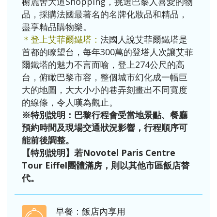
榭麗舍大道Shopping，挑選巴黎人喜愛的物
品，採購法國最著名的名牌化妝品和精品，
盡享精品購物樂。
＊登上艾菲爾鐵塔：
法國人說艾菲爾鐵塔是
首都的瞭望台，每年300萬的登塔人次讓艾菲
爾鐵塔的魅力不言而喻，登上274公尺的高
台，俯瞰巴黎市容，整個城市幻化成一幅巨
大的地圖，大大小小的巷弄刻畫出不同寬度
的線條，令人嘆為觀止。
※特別說明：
巴黎行程會受當地景點、餐廳
預約時間及現場交通狀況影響，行程順序可
能前後調整。
【
特別說明】
若Novotel Paris Centre
Tour Eiffel團體滿房，則以其他市區飯店替
代。
早餐：飯店內享用