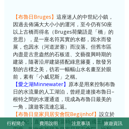
【布魯日Bruges】
這座迷人的中世紀小鎮，
因過去佈滿大大小小的運河，至今仍有50座
以上古橋而得名（Bruges荷蘭語是「橋」的
意思），是一座名符其實的水都，因水而發
展，也因水（河道淤塞）而沒落。但舊市區
內盡是古意盎然的石板道、文藝復興時期的
建築，隨著沿岸建築搭配綠意籐蔓，散發另
類的古樸之美，彷若一幅幅山水名畫至於眼
前，素有「小威尼斯」之稱。
【愛之湖Minnewater】
原本是用來控制布魯
日的水流量的人工湖泊，曾經是連接布魯日–
根特之間的水運通道，現成為布魯日最美的
一角，讓遊客流連忘返。
【布魯日皇家貝居安會院Begijnhof】
設立於
13世紀，直接隸屬於當時的法蘭西國王腓力
行程
簡介
費用
說明
注意
事項
旅遊
資訊