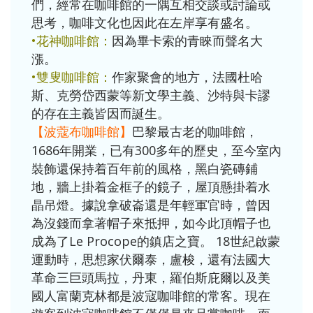
們，經常在咖啡館的一隅互相交談或討論或
思考，咖啡文化也因此在左岸享有盛名。
•花神咖啡館：
因為畢卡索的青睞而聲名大
漲。
•雙叟咖啡館：
作家聚會的地方，法國杜哈
斯、克勞岱西蒙等新文學主義、沙特與卡謬
的存在主義皆因而誕生。
【
】
巴黎最古老的咖啡館，
波蔻布咖啡館
1686年開業，已有300多年的歷史，至今室內
裝飾還保持着百年前的風格，黑白瓷磚鋪
地，牆上掛着金框子的鏡子，屋頂懸掛着水
晶吊燈。據說拿破崙還是年輕軍官時，曾因
為沒錢而拿著帽子來抵押，如今此頂帽子也
成為了Le Procope的鎮店之寶。 18世紀啟蒙
運動時，思想家伏爾泰，盧梭，還有法國大
革命三巨頭馬拉，丹東，羅伯斯庇爾以及美
國人富蘭克林都是波寇咖啡館的常客。現在