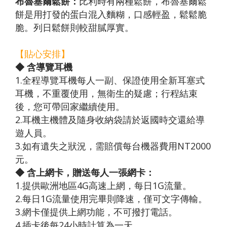
布魯塞爾鬆餅：
比利時有兩種鬆餅，布魯塞爾鬆
餅是用打發的蛋白混入麵糊，口感輕盈，鬆鬆脆
脆。列日鬆餅則較甜膩厚實。
【貼心安排】
◆ 含導覽耳機
1.全程導覽耳機每人一副、保證使用全新耳塞式
耳機，不重覆使用，無衛生的疑慮；行程結束
後，您可帶回家繼續使用。
2.耳機主機體及隨身收納袋請於返國時交還給導
遊人員。
3.如有遺失之狀況，需賠償每台機器費用NT2000
元。
◆ 含上網卡，贈送每人一張網卡：
1.提供歐洲地區4G高速上網，每日1G流量。
2.每日1G流量使用完畢則降速，僅可文字傳輸。
3.網卡僅提供上網功能，不可撥打電話。
4.插卡後每24小時計算為一天。