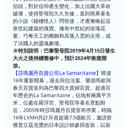
抬頭，對於信仰產生變化，加上法國大革命
破壞，使得聖母院久久失修，直到雨果著名
的小說《鐘樓怪人》問世後，才逐漸喚起這
座世紀建築的瑰寶。擁有中世紀的玫瑰花
窗、巧奪天工的雕飾和高聳入雲的尖塔，成
了法國人的靈魂象徵。
※特別說明：
巴黎聖母院2019年4月15日發生
大火之後持續整修中，預計2024年恢復開
放。
【莎瑪麗丹百貨公司La Samaritaine】
暌違
16年重新開幕，過去與拉法葉、樂朋馬歇與
春天百貨並列為巴黎四大貴婦百貨。超過百
年歷史的La Samaritaine，佔地有兩萬平方
米，位處在羅浮宮、聖母院等著名景點附
近，2005年時莎瑪麗丹百貨宣布停業，時隔
16年LVMH共計斥資超過7.5億歐元，邀請曾
獲普立茲克獎的日本設計師參與改裝，以裝