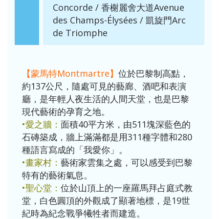
Concorde / 香榭麗舍大道Avenue
des Champs-Élysées / 凱旋門Arc
de Triomphe
【蒙馬特Montmartre】
位於巴黎制高點，
約137公尺，隨處可見的藝廊、酒吧和表演
廳，是年輕人夜生活的人間天堂，也是巴黎
現代藝術的孕育之地。
•愛之牆：
面積40平方米，由511塊深藍色的
石磚築成，牆上滿滿都是用311種字體和280
種語言寫成的「我愛你」。
•畫家村：
藝術家雲集之處，可以感受到巴黎
特有的藝術氣息。
•聖心堂：
位於山頂上的一座羅馬拜占庭式教
堂，白色圓頂的外觀成了顯著地標，是19世
紀時為紀念戰爭犧牲者而建造。