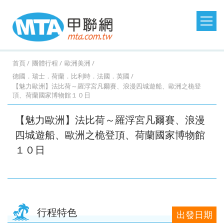
日本旅遊
韓國旅遊
港澳大陸
東南亞旅遊
首頁
團體行程
歐洲美洲
德國．瑞士．荷蘭．比利時．法國．英國
澳洲紐西蘭
歐洲美洲
郵輪假期
台灣旅遊
【魅力歐洲】法比荷～羅浮宮凡爾賽、浪漫四城遊船、歐洲之桅登
桃園
桃園
台中
台中
澳
美
MSC
澎湖
桃園
桃園
台中
桃園
紐西
德
探索
金門
桃園
桃園
台中
桃園
西班
馬祖
桃園
台中
台中
台中
土耳
台灣
桃園
台中
台中
桃園
北
頂、荷蘭國家博物館１０日
出
出
出
出
洲．
國．
郵輪
旅遊
出
出
出
出
蘭．
國．
星號
旅遊
出
出
出
出
牙．
旅遊
出
出
出
出
其．
旅遊
出
出
出
出
歐．
【魅力歐洲】法比荷～羅浮宮凡爾賽、浪漫
發．
發．
發．
發．
墨爾
加拿
發．
發．
發．
發．
金旅
瑞
發．
發．
發．
發．
義大
發．
發．
發．
發．
黃金
發．
發．
發．
發．
芬
四城遊船、歐洲之桅登頂、荷蘭國家博物館
沖繩
首爾
九寨
峴
本
大．
京阪
釜山
張家
峴
獎
士．
東京
濟洲
重
芽
利．
日本
首爾
江
清
杜拜
熊
釜山
廈
曼
蘭．
機加
溝．
港．
墨西
神．
界．
港．
荷
迪士
慶．
莊．
希
東
南．
邁．
本．
門．
谷．
瑞
１０日
台中
高雄
高雄
高雄
酒．
稻城
富國
哥．
立山
桂
富國
蘭．
尼．
長江
大叻
臘．
北．
黃
普吉
九
武夷
芭達
典．
出
出
出
出
六人
亞丁
島．
秘魯
黑
林．
島．
比利
東京
三
克斯
銀山
山．
島
州．
山
雅．
挪
發．
發．
發．
發．
小團
北越
部．
貴州
北越
時．
機加
峽．
蒙
溫
山東
福岡
華
威．
濟州
首爾
釜山
濟州
大阪
法
酒．
恩施
波．
泉．
機加
欣．
冰島
行程特色
機加
國．
新潟
大峽
奧捷
藏王
酒
清邁
出發日期