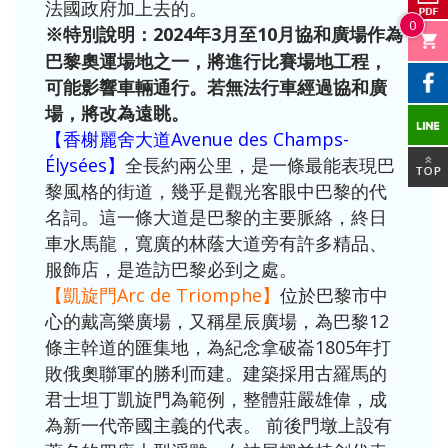
法國政府加上去的。
0
2024年3月至10月協和廣場作為
※特別說明：
巴黎奧運場地之一，將進行比賽場地工程，
可能影響車輛通行。若無法行車經過協和廣
場，將改為遠眺。
【香榭麗舍大道Avenue des Champs-
Élysées
】
全長約兩公里，是一條最能表現巴
黎風格的街道，幾乎是觀光客眼中巴黎的代
名詞。這一條大道是巴黎的主要脈絡，終日
車水馬龍，寬廣的林蔭大道旁有許多精品、
服飾店，是造訪巴黎必到之處。
【凱旋門Arc de Triomphe
】
位於巴黎市中
心的戴高樂廣場，又稱星辰廣場，為巴黎12
條主幹道的匯集地，為紀念拿破崙1805年打
敗俄奧聯軍的勝利而建。建築採用古羅馬的
君士坦丁凱旋門為範例，整體莊嚴雄偉，成
為新一代帝國主義的代表。 前後門墩上設有