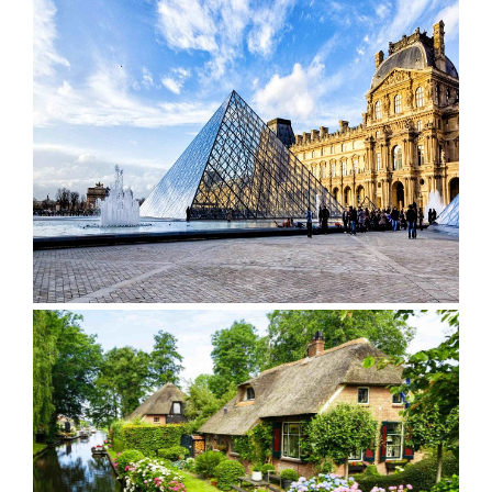
發．
發．
發．
發．
抱（中
蒙特內
車+纜
峴港】
島、海
全開夯
跆拳武
長灘】
耶主題
暹邏】
釜山天
發峴慢
沖繩
哈爾
東
絲
華航
哥羅、
車、泰
優雅在
金剛船
玩峴
藝秀、
長灘島
公園
頂泰豐
際線斜
悠法式
機加
濱．
京．
路．
空）
斯洛維
迪熊博
峴四星
遊、天
港】巴
東邊松
機加
+韓服
曼谷五
坡滑車
城堡】
酒．
內
日本
南北
尼亞）
物館、
版六日
【魅力
空膠囊
拿山一
【玩美
堂童話
酒、自
【國航
體驗、
星酒店
【玩美
+纜
巴拿山
【魅力
六人
蒙．
東
疆．
伽倻主
（奧黛
歐洲】
列車、
票玩到
加族】
村、駱
由行五
假期】
水果大
五日
加族】
車、水
一票玩
歐洲】
小團
北極
北．
西藏
題公園
體驗、
法比荷
加耶主
底、纜
臥谷長
駝體驗
日
波蘭波
福
（獨家
臥谷長
果大福
到底、
德瑞冰
村
東京
+韓服
龍蝦饗
～最愛
題公
車佛手
榮歡樂
五天
【菲律
羅的海
DIY+韓
亞特蘭
榮奇幻
DIY+韓
佛手橋
雪鐵力
大阪
體驗
宴、無
羅浮
園、長
橋纜車
美西９
（升等
賓航
三小國
服體驗
蒂斯郵
美西９
服體驗
纜車來
士山、
機加
+塗鴉
購物、
宮、特
腳蟹吃
來回、
日～優
２晚五
空、2
（立陶
+韓式
輪男模
日～錫
+韓式
回、迦
德國童
酒
秀、韓
無自理
色三遊
到飽五
會安古
勝美
花酒
人成
宛、拉
下午茶
秀、希
安、布
下午茶
南島竹
話城
式下午
餐、
船、絕
天（五
鎮．世
地、大
店）
行】
脫維
六天
爾頓下
萊斯、
五天
桶船、
堡、黃
茶五天
VIP通
美羊角
花麗水
界文化
峽谷國
《不走
亞、愛
《不走
午茶、
優勝美
（升等
魅力峴
金景觀
（升等
關）6
村、運
酒店１
遺產、
家公
人蔘
沙尼
人蔘保
綠山國
地、大
１晚五
港秀
快線、
３晚五
人成行
河風車
晚+釜
迦南島
園、羚
+保
亞）１
肝》
家公
峽谷國
花酒
會、會
世界遺
花酒
【越捷
城８日
山五花
竹桶
羊峽
肝》
０天
（再升
園、東
家公
店）
安燈籠
產旅行
店）
航空、
酒店２
船、網
谷、環
【德威
等１晚
芭樂
園、羚
《不走
古鎮五
１０日
【遊遍
#台中
#台中
【遊遍
【遊遍
《不走
台中直
晚）
紅下午
球影城
航空、
五花酒
園）
羊峽谷
人蔘、
天（入