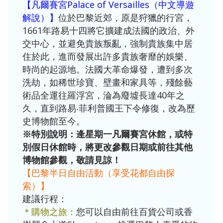
【凡爾賽宮Palace of Versailles（中文導遊
解說）】
位於巴黎近郊，原是狩獵的行宮，
1661年路易十四將它擴建成法國的政治、外
交中心，並避免貴族叛亂，強制貴族集中居
住於此，進而發展出許多貴族奢靡的娛樂、
時尚的起源地。法國大革命爆發，遭到多次
洗劫，如稀世珍寶、壁畫和家具等，殘餘藝
術品全運往羅浮宮，淪為廢墟長達40年之
久，直到路易‧菲利普國王下令修復，改為歷
史博物館至今。
※特別說明：
逄星期一凡爾賽宮休館，或特
別假日休館時，將更改參觀日期或前往其他
博物館參觀，敬請見諒！
【巴黎半日自由活動（享受花都自由探
索）】
建議行程：
＊購物之旅：
您可以自由前往百貨公司或香