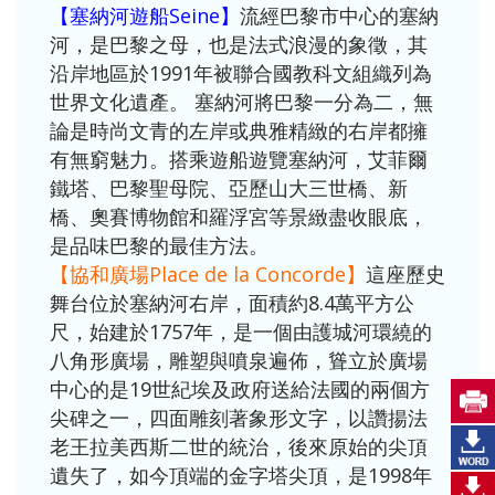
【塞納河遊船Seine】
流經巴黎市中心的塞納
河，是巴黎之母，也是法式浪漫的象徵，其
沿岸地區於1991年被聯合國教科文組織列為
世界文化遺產。 塞納河將巴黎一分為二，無
論是時尚文青的左岸或典雅精緻的右岸都擁
有無窮魅力。搭乘遊船遊覽塞納河，艾菲爾
鐵塔、巴黎聖母院、亞歷山大三世橋、新
橋、奧賽博物館和羅浮宮等景緻盡收眼底，
是品味巴黎的最佳方法。
【協和廣場Place de la Concorde】
這座歷史
舞台位於塞納河右岸，面積約8.4萬平方公
尺，始建於1757年，是一個由護城河環繞的
八角形廣場，雕塑與噴泉遍佈，聳立於廣場
中心的是19世紀埃及政府送給法國的兩個方
尖碑之一，四面雕刻著象形文字，以讚揚法
老王拉美西斯二世的統治，後來原始的尖頂
遺失了，如今頂端的金字塔尖頂，是1998年