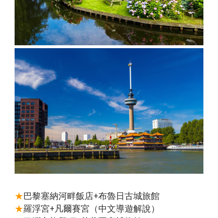
中國自
直飛成
直飛成
中國自
中國自
人蔘
飛】
《不走
茶五天
（舊金
高雄飛
店）
【星宇
（洛杉
保肝》
住巴拿
由行】
都【遇
都【遊
由行】
由行】
+保肝
人蔘、
（全程
山進／
濟州】
【星宇
航空、
磯進／
【星宇
山法式
【來去
重慶張
【來去
見中國
【沖繩
遍中國
【嗨玩
重慶南
【四國
重慶武
店》
保肝》
入住當
洛杉磯
航空、
桃園出
舊金山
航空、
城堡酒
沖繩】
家界～
沖繩】
自由
輕旅】
自由
超值沖
川～天
歐嗨
隆、天
【真航
【德威
地四星
出）
台中直
發】
出）
桃園直
店+3晚
沖繩機
鳳凰古
沖繩機
行】童
沖繩機
行】成
繩】系
生三
喲】瀨
生三
空、台
航空、
酒店）
飛】
飛】
當地五
加酒、
城、張
加酒、
話九寨
加酒の
都樂山
滿漁市
橋、烏
戶潮音
橋、湖
中直
桃園直
《無購
星酒
自由行
家界景
自由行
溝、熊
半自由
大佛、
場、波
江畫
四國小
北恩施
飛】
飛】
物》
店）
四日 (
區、袁
四日 (
貓基
行四日
都江堰
之上神
廊、武
豆島～
大峽
【台灣
《無購
市區酒
家界景
市區酒
地、五
( 含小
水利工
宮、美
陵山大
道後古
谷、三
虎航、
物》
店含早
區、濯
店含早
彩黃
費、接
程、中
國村、
裂谷、
湯礦山
排椅八
桃園出
【台灣
餐 ) 2
水古
餐、2
龍、寬
送機及
國古羌
瀨長島
輕軌穿
遊船纜
日（無
發】
虎航、
人成行
鎮、輕
人成行
窄巷
1午1晚
城、牟
半自由
樓、重
車採果
購物、
桃園出
軌體驗
) 【星
子、船
餐+2天
尼溝、
行四天
慶枇杷
雙溫泉
無自
發】
八日
宇&虎
遊樂山
行程 )
九寨
（晚去
園半山
七日
費）
（無購
航、台
大佛八
6人成
溝、黃
晚回、
火鍋八
【長榮
【澳門
物、無
中出
天《無
行
龍、熊
含機上
日（無
航空，
航空、
★
巴黎塞納河畔飯店+布魯日古城旅館
自費）
發】
購物無
貓基地
餐 )
購物、
桃園/
台中出
★
羅浮宮+凡爾賽宮（中文導遊解說）