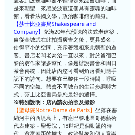
遊客到波寇咖啡館不僅僅是來品嘗咖啡，而
是來朝聖，來感受波寇這個具有靈魂的咖啡
館，看看法國文學，政治咖啡館的前身。
【莎士比亞書局Shakespeare and
Company】
充滿20年代韻味的法式老建築，
自從金城武在此拍攝廣告之後，更具盛名，
使得窄小的空間，充斥著競相來此朝聖的遊
客。書店老闆老喬治一直以來，對於留宿巴
黎的窮作家諸多幫忙，像是辦說書會和周日
茶會傳統，因此店內您可看到角落看到隨手
記下的詩句。想要在巴黎住一段時間，呼吸
不同的空氣、體會不同城市的生活步調與方
式，莎士比亞書局是您最好的選擇。
※特別說明：店內請勿拍照及攝影
【聖母院Notre-Dame de Paris
】
坐落在塞
納河中的西堤島上，有座巴黎地區哥德藝術
代表建築－聖母院，18世紀是個動盪的時
代，貧富差距的擴大、政治亂象和個人意識