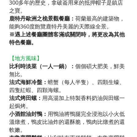
300多年的歷史，拿破崙用來的抵押帽子是鎮店
之寶。
鹿特丹歐洲之桅景觀餐廳：
荷蘭最高的建築物，
能夠360度飽覽鹿特丹美麗的天際線全景。
※遇上述餐廳團體客滿或關閉時，將更改為其他
特色餐廳。
【地方風味】
比利時淡菜（一人一鍋）：
個個碩大肥美，鮮美
無比。
法式海鮮冷盤：
螃蟹（每人半隻）、四顆生蠔、
四隻紅蝦、四顆海螺。
法式烤田螺：
用高湯加上特製香料奶油與田螺一
起焗烤。
小酒館油封鴨：
用鴨油將鴨腿完全浸泡以小火低
溫燉煮，鴨皮比油炸的還酥脆，鴨肉比燉煮的還
軟嫩。