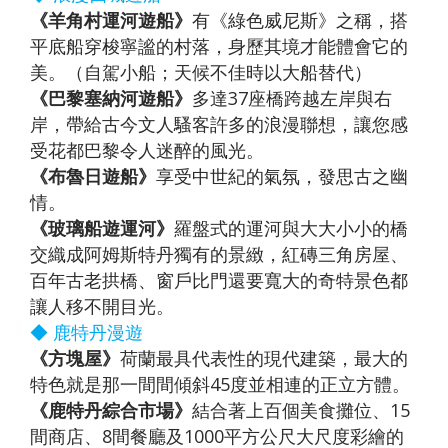
《羊角村運河遊船》
有《綠色威尼斯》之稱，搭
平底船穿梭寧謐的村落，身歷其境才能體會它的
美。（自駕小船；天候不佳時以大船替代）
《巴黎塞納河遊船》
多達37座橋跨越左岸與右
岸，帶給古今文人騷客許多的浪漫聯想，讓您感
受花都巴黎令人迷醉的風光。
《布魯日遊船》
享受中世紀的氣氛，發思古之幽
情。
《玻璃船遊運河》
羅盤式的運河與大大小小的橋
交織成阿姆斯特丹獨有的景緻，紅磚三角房屋、
百年古老拱橋、窗戶比門還要寬大的奇特景色都
讓人移不開目光。
◆ 鹿特丹漫遊
《方塊屋》
荷蘭最具代表性的現代建築，最大的
特色就是那一間間傾斜45度並相連的正立方體。
《鹿特丹綜合市場》
結合著上百個美食攤位、15
間商店、8間餐廳及1000平方公尺大尺度彩繪的