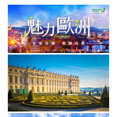
酒
英國
谷
匈
樹冰
桃園
桃園
高雄
【麗星
【來去
【麗星
【遨遊
【歐亞
【樂遊
【歐亞
【艾玩
【歐亞
【璀璨
桃園
桃園
出
波
桃園
桃園
出
台中
桃園
出
台中
桃園
台中
桃園
郵輪】
金門】
郵輪】
台灣】
玩家】
金門】
玩家】
大小
玩家】
大小
出
出
發．
蘭．
出
出
發．
出
出
發．
出
出
出
出
【知南
探索星
戰地三
【知南
探索星
去馬祖
【知南
地中海
山后民
【知南
2026
金】金
【知南
文明與
金】金
發．
發．
長灘
愛沙
發．
發．
薄荷
發．
發．
峴
發．
發．
發．
發．
行易】
號～石
日遊
行易】
號～那
卡蹓、
行易】
郵輪假
俗文化
行易】
詩歌極
門摩西
行易】
自然的
門摩西
山陰
九寨
島．
尼
北海
雲
島．
北海
張家
港．
京阪
江
四國
北
魅力雙
垣島海
（台中
希爾頓
霸、石
暢遊
食在好
期榮耀
村、建
新一品
境星旅
分海、
東澳蒂
盛典・
分海、
山
溝．
海盜
亞．
道．
南．
宿霧
道．
界．
六人
神．
南．
秘
京．
城－雪
上遊３
出發
假期、
垣假期
南、北
味
號～宮
功嶼、
紐西蘭
～MSC
太武
莉雪９
東地中
豪華全
陽．
稻城
船
拉脫
破冰
昆大
楓紅
重
小團
立山
黃
境．
貝加
梨+黃
天２夜
） 華
東澳全
４天３
竿三日
3.0、
古島、
痛風海
１０天
阿拉斯
山、豪
日～金
海十六
牛宴四
四國
亞丁
維
船．
麗．
北
慶．
黑
山．
熊
爾湖
【獨家
【心動
【暑假
【中釜
【玩釜
金海岸
（基隆
信航空
覽９日
夜（基
( 台中
東澳９
沖繩、
鮮餐三
～金旅
加冰河
華全牛
旅獎、
湖１４
日（
秘境
亞．
北海
貴州
國．
長江
部．
江西
本．
中釜玩
釜山玩
樂樂濟
玩星宇
山搭星
８日～
港出
～入住
隆港出
出發 )
日～廚
石垣島
日（
獎、南
奇航１
宴三天
廚師帽
天
台中出
立陶
道機
雪白
三
東京
九
麗水】
麗水】
州鬥陣
帶您嗨
宇】加
歌劇院
發）
五星希
發）
師帽餐
自主遊
華信、
北島、
１日（
（台中
饗宴、
（MSC
發 ）
宛
加酒
國度
峽．
富士
州．
星球水
LUGE
行】濟
翻釜
耶主題
入內、
爾頓飯
廳、全
５天
立榮
冰河峽
早鳥優
出發
徒步美
和諧
全程無
恩施
山．
福岡
族館、
渠道滑
州鐵軌
山】渠
公園
雙城遊
店１
覽三
（基隆
）6人
灣（紐
惠實施
）華信
食地
號、義
自理餐
大峽
東北
機加
順天灣
車+纜
自行車
道滑車
+韓服
船、螃
晚、雙
城、加
出發）
成行、
西蘭航
中 ）
航空
圖、登
大利、
谷
酒
國家園
車、泰
（四人
+纜
體驗
蟹河生
遊船、
贈雪梨
北中南
空）
三塔暢
克羅埃
林、
迪熊博
一臺）
車、海
+塗鴉
台中
桃園
高雄
桃園
態、無
加贈雪
夜遊
出發
遊農莊
西亞、
LUGE
物館、
泰迪熊
岸列
秀、
出
出
出
出
尾熊抱
梨夜遊
希臘、
渠道滑
【邂逅
巨濟
【虎力
王國、
【來去
車、加
【萬象
SKYLUGE
【虎虎