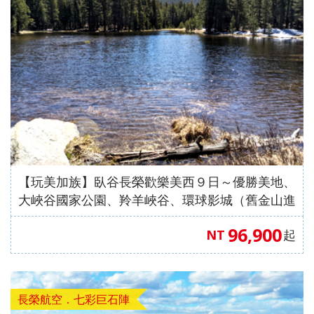
發．
發．
發．
發．
抱（中
蒙特內
車+纜
峴港】
島、海
全開夯
跆拳武
長灘】
耶主題
暹邏】
釜山天
發峴慢
沖繩
內
東
絲
華航
哥羅、
車、泰
優雅在
金剛船
玩峴
藝秀、
長灘島
公園
頂泰豐
際線斜
悠法式
機加
蒙．
京．
路．
空）
斯洛維
迪熊博
峴四星
遊、天
港】巴
東邊松
機加
+韓服
曼谷五
坡滑車
城堡】
酒．
哈爾
日本
南北
尼亞）
物館、
版六日
【魅力
空膠囊
拿山一
【玩美
堂童話
酒、自
【國航
體驗、
星酒店
【玩美
+纜
巴拿山
【魅力
六人
濱．
東
疆．
伽倻主
（奧黛
歐洲】
列車、
票玩到
加族】
村、駱
由行五
假期】
水果大
五日
加族】
車、水
一票玩
歐洲】
小團
北極
北．
西藏
題公園
體驗、
法比荷
加耶主
底、纜
臥谷長
駝體驗
日
波蘭波
福
（獨家
臥谷長
果大福
到底、
德瑞冰
村
東京
+韓服
龍蝦饗
～最愛
題公
車佛手
榮歡樂
五天
【菲律
羅的海
DIY+韓
亞特蘭
榮奇幻
DIY+韓
佛手橋
雪鐵力
大阪
體驗
宴、無
羅浮
園、長
橋纜車
美西９
（升等
賓航
三小國
服體驗
蒂斯郵
美西９
服體驗
纜車來
士山、
機加
+塗鴉
購物、
宮、特
腳蟹吃
來回、
日～優
２晚五
空、2
（立陶
+韓式
輪男模
日～錫
+韓式
回、迦
德國童
酒
秀、韓
無自理
色三遊
到飽五
會安古
勝美
花酒
人成
宛、拉
下午茶
秀、希
安、布
下午茶
南島竹
話城
【玩美加族】臥谷長榮歡樂美西９日～優勝美地、
式下午
餐、
船、絕
天（五
鎮．世
地、大
店）
行】
脫維
六天
爾頓下
萊斯、
五天
桶船、
堡、黃
大峽谷國家公園、羚羊峽谷、環球影城（舊金山進
茶五天
VIP通
美羊角
花麗水
界文化
峽谷國
《不走
亞、愛
《不走
午茶、
優勝美
（升等
魅力峴
金景觀
／洛杉磯出）
96,900
NT
起
（升等
關）6
村、運
酒店１
遺產、
家公
人蔘
沙尼
人蔘保
綠山國
地、大
１晚五
港秀
快線、
３晚五
人成行
河風車
晚+釜
迦南島
園、羚
+保
亞）１
肝》
家公
峽谷國
花酒
會、會
世界遺
花酒
【越捷
城８日
山五花
竹桶
羊峽
肝》
０天
（再升
園、東
家公
店）
安燈籠
產旅行
店）
航空、
酒店２
船、網
谷、環
【德威
等１晚
芭樂
園、羚
《不走
古鎮五
１０日
長榮航空．七彩巨石陣
【遊遍
#台中
#台中
【遊遍
【遊遍
《不走
台中直
晚）
紅下午
球影城
航空、
五花酒
園）
羊峽谷
人蔘、
天（入