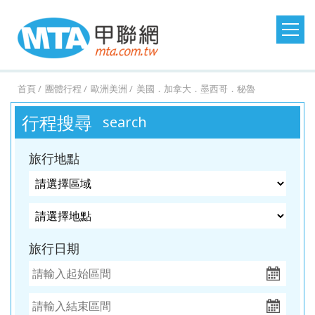
日本旅遊
韓國旅遊
港澳大陸
東南亞旅遊
首頁
團體行程
歐洲美洲
美國．加拿大．墨西哥．秘魯
澳洲紐西蘭
歐洲美洲
郵輪假期
台灣旅遊
行程搜尋
search
桃園
桃園
台中
台中
澳
美
MSC
澎湖
桃園
桃園
台中
桃園
紐西
德
探索
金門
桃園
桃園
台中
桃園
西班
馬祖
桃園
台中
台中
台中
土耳
台灣
桃園
台中
台中
桃園
北
出
出
出
出
洲．
國．
郵輪
旅遊
出
出
出
出
蘭．
國．
星號
旅遊
出
出
出
出
牙．
旅遊
出
出
出
出
其．
旅遊
出
出
出
出
歐．
旅行地點
發．
發．
發．
發．
墨爾
加拿
發．
發．
發．
發．
金旅
瑞
發．
發．
發．
發．
義大
發．
發．
發．
發．
黃金
發．
發．
發．
發．
芬
沖繩
首爾
九寨
峴
本
大．
京阪
釜山
張家
峴
獎
士．
東京
濟洲
重
芽
利．
日本
首爾
江
清
杜拜
熊
釜山
廈
曼
蘭．
機加
溝．
港．
墨西
神．
界．
港．
荷
迪士
慶．
莊．
希
東
南．
邁．
本．
門．
谷．
瑞
台中
高雄
高雄
高雄
酒．
稻城
富國
哥．
立山
桂
富國
蘭．
尼．
長江
大叻
臘．
北．
黃
普吉
九
武夷
芭達
典．
出
出
出
出
六人
亞丁
島．
秘魯
黑
林．
島．
比利
東京
三
克斯
銀山
山．
島
州．
山
雅．
挪
旅行日期
發．
發．
發．
發．
小團
北越
部．
貴州
北越
時．
機加
峽．
蒙
溫
山東
福岡
華
威．
濟州
首爾
釜山
濟州
大阪
法
酒．
恩施
波．
泉．
機加
欣．
冰島
機加
國．
新潟
大峽
奧捷
藏王
酒
清邁