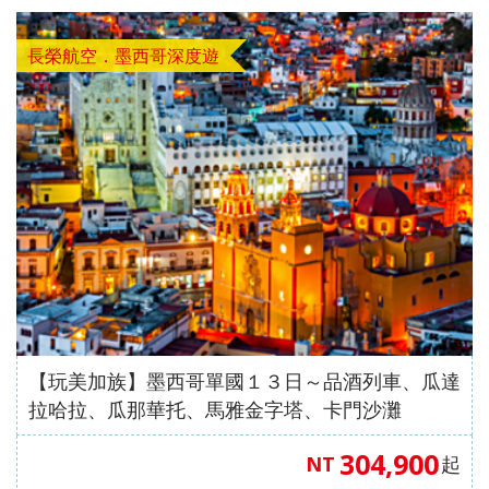
長榮航空．墨西哥深度遊
【玩美加族】墨西哥單國１３日～品酒列車、瓜達
拉哈拉、瓜那華托、馬雅金字塔、卡門沙灘
304,900
NT
起