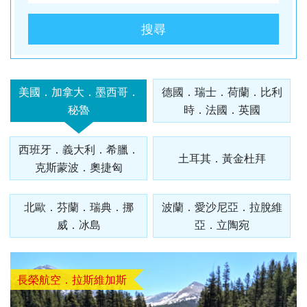
酒
英國
谷
匈
樹冰
桃園
桃園
高雄
【麗星
【來去
【麗星
【遨遊
【歐亞
【樂遊
【歐亞
【艾玩
【歐亞
【璀璨
桃園
桃園
出
波
桃園
桃園
出
台中
桃園
出
台中
桃園
台中
桃園
郵輪】
金門】
郵輪】
台灣】
玩家】
金門】
玩家】
大小
玩家】
大小
出
出
發．
蘭．
出
出
發．
出
出
發．
出
出
出
出
【知南
探索星
戰地三
【知南
探索星
去馬祖
【知南
地中海
山后民
【知南
2026
金】金
【知南
文明與
金】金
發．
發．
長灘
愛沙
發．
發．
薄荷
發．
發．
峴
發．
發．
發．
發．
行易】
號～石
日遊
行易】
號～那
卡蹓、
行易】
郵輪假
俗文化
行易】
詩歌極
門摩西
行易】
自然的
門摩西
山陰
九寨
島．
尼
北海
雲
島．
北海
張家
港．
京阪
江
四國
北
美國．加拿大．墨西哥．
德國．瑞士．荷蘭．比利
魅力雙
垣島海
（台中
希爾頓
霸、石
暢遊
食在好
期榮耀
村、建
新一品
境星旅
分海、
東澳蒂
盛典・
分海、
山
溝．
海盜
亞．
道．
南．
宿霧
道．
界．
六人
神．
南．
秘
京．
秘魯
時．法國．英國
城－雪
上遊３
出發
假期、
垣假期
南、北
味
號～宮
功嶼、
紐西蘭
～MSC
太武
莉雪９
東地中
豪華全
陽．
稻城
船
拉脫
破冰
昆大
楓紅
重
小團
立山
黃
境．
貝加
梨+黃
天２夜
） 華
東澳全
４天３
竿三日
3.0、
古島、
痛風海
１０天
阿拉斯
山、豪
日～金
海十六
牛宴四
四國
亞丁
維
船．
麗．
北
慶．
黑
山．
熊
爾湖
【獨家
【心動
【暑假
【中釜
【玩釜
西班牙．義大利．希臘．
金海岸
（基隆
信航空
覽９日
夜（基
( 台中
東澳９
沖繩、
鮮餐三
～金旅
加冰河
華全牛
旅獎、
湖１４
日（
秘境
亞．
北海
貴州
國．
長江
部．
江西
本．
土耳其．黃金杜拜
中釜玩
釜山玩
樂樂濟
玩星宇
山搭星
克斯蒙波．奧捷匈
８日～
港出
～入住
隆港出
出發 )
日～廚
石垣島
日（
獎、南
奇航１
宴三天
廚師帽
天
台中出
立陶
道機
雪白
三
東京
九
麗水】
麗水】
州鬥陣
帶您嗨
宇】加
歌劇院
發）
五星希
發）
師帽餐
自主遊
華信、
北島、
１日（
（台中
饗宴、
（MSC
發 ）
宛
加酒
國度
峽．
富士
州．
星球水
LUGE
行】濟
翻釜
耶主題
入內、
爾頓飯
廳、全
５天
立榮
冰河峽
早鳥優
出發
徒步美
和諧
全程無
北歐．芬蘭．瑞典．挪
波蘭．愛沙尼亞．拉脫維
恩施
山．
福岡
族館、
渠道滑
州鐵軌
山】渠
公園
雙城遊
店１
覽三
（基隆
）6人
灣（紐
惠實施
）華信
食地
號、義
自理餐
威．冰島
亞．立陶宛
大峽
東北
機加
順天灣
車+纜
自行車
道滑車
+韓服
船、螃
晚、雙
城、加
出發）
成行、
西蘭航
中 ）
航空
圖、登
大利、
谷
酒
國家園
車、泰
（四人
+纜
體驗
蟹河生
遊船、
贈雪梨
北中南
空）
三塔暢
克羅埃
林、
迪熊博
一臺）
車、海
+塗鴉
台中
桃園
高雄
桃園
態、無
加贈雪
夜遊
出發
遊農莊
西亞、
長榮航空．拉斯維加斯
LUGE
物館、
泰迪熊
岸列
秀、
出
出
出
出
尾熊抱
梨夜遊
希臘、
渠道滑
【邂逅
巨濟
【虎力
王國、
【來去
車、加
【萬象
SKYLUGE
【虎虎