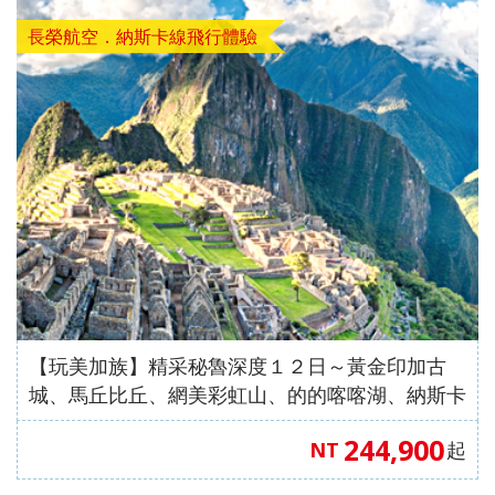
長榮航空．納斯卡線飛行體驗
【玩美加族】精采秘魯深度１２日～黃金印加古
城、馬丘比丘、網美彩虹山、的的喀喀湖、納斯卡
大地畫（洛杉磯進／洛杉磯出）
244,900
NT
起