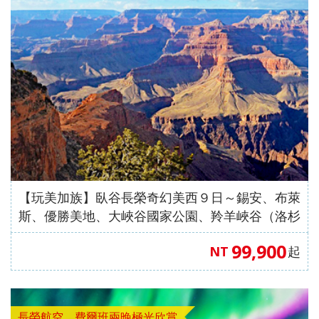
中國自
直飛成
直飛成
中國自
中國自
人蔘
飛】
《不走
茶五天
（舊金
高雄飛
店）
【星宇
（洛杉
保肝》
住巴拿
由行】
都【遇
都【遊
由行】
由行】
+保肝
人蔘、
（全程
山進／
濟州】
【星宇
航空、
磯進／
【星宇
山法式
【來去
重慶張
【來去
見中國
【沖繩
遍中國
【嗨玩
重慶南
【四國
重慶武
店》
保肝》
入住當
洛杉磯
航空、
桃園出
舊金山
航空、
城堡酒
沖繩】
家界～
沖繩】
自由
輕旅】
自由
超值沖
川～天
歐嗨
隆、天
【真航
【德威
地四星
出）
台中直
發】
出）
桃園直
店+3晚
沖繩機
鳳凰古
沖繩機
行】童
沖繩機
行】成
繩】系
生三
喲】瀨
生三
空、台
航空、
酒店）
飛】
飛】
當地五
加酒、
城、張
加酒、
話九寨
加酒の
都樂山
滿漁市
橋、烏
戶潮音
橋、湖
中直
桃園直
《無購
星酒
自由行
家界景
自由行
溝、熊
半自由
大佛、
場、波
江畫
四國小
北恩施
飛】
飛】
物》
店）
四日 (
區、袁
四日 (
貓基
行四日
都江堰
之上神
廊、武
豆島～
大峽
【台灣
《無購
市區酒
家界景
市區酒
地、五
( 含小
水利工
宮、美
陵山大
道後古
谷、三
虎航、
物》
店含早
區、濯
店含早
彩黃
費、接
程、中
國村、
裂谷、
湯礦山
排椅八
桃園出
【台灣
餐 ) 2
水古
餐、2
龍、寬
送機及
國古羌
瀨長島
輕軌穿
遊船纜
日（無
【玩美加族】臥谷長榮奇幻美西９日～錫安、布萊
發】
虎航、
人成行
鎮、輕
人成行
窄巷
1午1晚
城、牟
半自由
樓、重
車採果
購物、
斯、優勝美地、大峽谷國家公園、羚羊峽谷（洛杉
桃園出
軌體驗
) 【星
子、船
餐+2天
尼溝、
行四天
慶枇杷
雙溫泉
無自
磯進／舊金山出）
發】
八日
宇&虎
遊樂山
行程 )
九寨
（晚去
園半山
七日
費）
99,900
NT
起
（無購
航、台
大佛八
6人成
溝、黃
晚回、
火鍋八
【長榮
【澳門
物、無
中出
天《無
行
龍、熊
含機上
日（無
航空，
航空、
自費）
發】
購物無
貓基地
餐 )
購物、
桃園/
台中出
長榮航空．費爾班兩晚極光欣賞