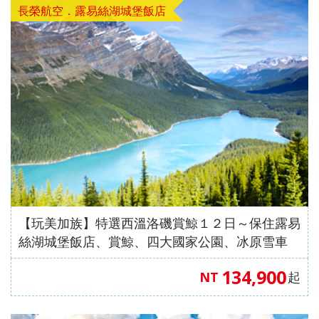
長榮航空．露易絲湖城堡飯店
【玩美加族】特選西溫洛磯賞鯨１２日～保住露易
絲湖城堡飯店、賞鯨、四大國家公園、冰原雪車
134,900
NT
起