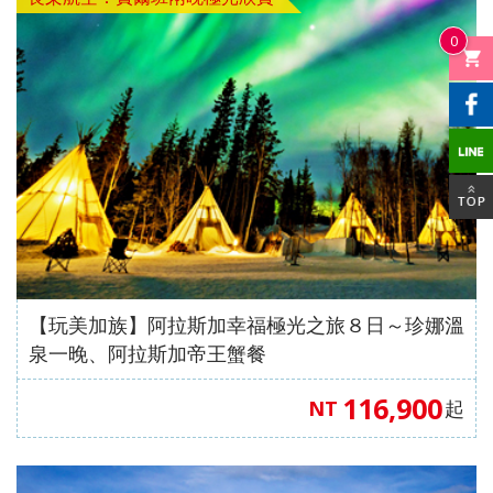
【澳門
自費、
風情八
【星宇
無自
愛媛】
發】
航空、
升等三
天（
航空、
費）
0
台中出
排椅》
動車版
台中出
【澳門
發】
【長龍
）【東
發】
航空、
航空、
方航
台中出
台中直
空、台
發】
飛成
中直飛
都】
成都】
【玩美加族】阿拉斯加幸福極光之旅８日～珍娜溫
泉一晚、阿拉斯加帝王蟹餐
116,900
NT
起