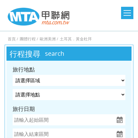
日本旅遊
韓國旅遊
港澳大陸
東南亞旅遊
首頁
團體行程
歐洲美洲
土耳其．黃金杜拜
澳洲紐西蘭
歐洲美洲
郵輪假期
台灣旅遊
行程搜尋
search
桃園
桃園
台中
台中
澳
美
MSC
澎湖
桃園
桃園
台中
桃園
紐西
德
探索
金門
桃園
桃園
台中
桃園
西班
馬祖
桃園
台中
台中
台中
土耳
台灣
桃園
台中
台中
桃園
北
出
出
出
出
洲．
國．
郵輪
旅遊
出
出
出
出
蘭．
國．
星號
旅遊
出
出
出
出
牙．
旅遊
出
出
出
出
其．
旅遊
出
出
出
出
歐．
旅行地點
發．
發．
發．
發．
墨爾
加拿
發．
發．
發．
發．
金旅
瑞
發．
發．
發．
發．
義大
發．
發．
發．
發．
黃金
發．
發．
發．
發．
芬
沖繩
首爾
九寨
峴
本
大．
京阪
釜山
張家
峴
獎
士．
東京
濟洲
重
芽
利．
日本
首爾
江
清
杜拜
熊
釜山
廈
曼
蘭．
機加
溝．
港．
墨西
神．
界．
港．
荷
迪士
慶．
莊．
希
東
南．
邁．
本．
門．
谷．
瑞
台中
高雄
高雄
高雄
酒．
稻城
富國
哥．
立山
桂
富國
蘭．
尼．
長江
大叻
臘．
北．
黃
普吉
九
武夷
芭達
典．
出
出
出
出
六人
亞丁
島．
秘魯
黑
林．
島．
比利
東京
三
克斯
銀山
山．
島
州．
山
雅．
挪
旅行日期
發．
發．
發．
發．
小團
北越
部．
貴州
北越
時．
機加
峽．
蒙
溫
山東
福岡
華
威．
濟州
首爾
釜山
濟州
大阪
法
酒．
恩施
波．
泉．
機加
欣．
冰島
機加
國．
新潟
大峽
奧捷
藏王
酒
清邁