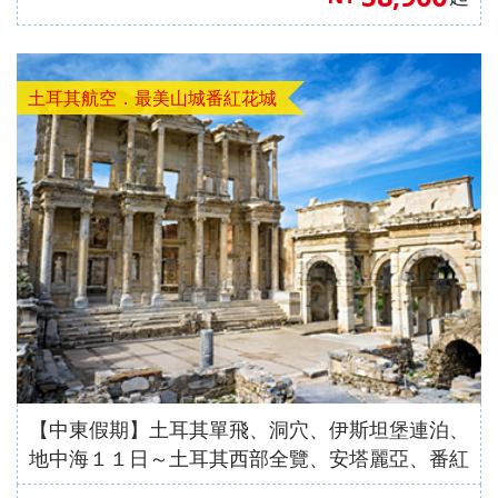
土耳其航空．最美山城番紅花城
【中東假期】土耳其單飛、洞穴、伊斯坦堡連泊、
地中海１１日～土耳其西部全覽、安塔麗亞、番紅
花城（土耳其航空）#正班機