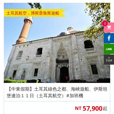
土耳其航空．博斯普魯斯遊船
0
【中東假期】土耳其綠色之都、海峽遊船、伊斯坦
堡連泊１１日（土耳其航空）#加班機
57,900
NT
起