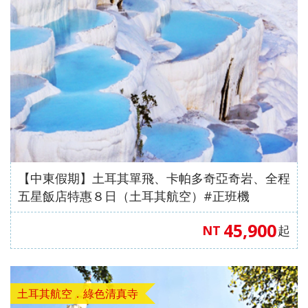
發．
發．
發．
發．
抱（中
蒙特內
車+纜
峴港】
島、海
全開夯
跆拳武
長灘】
耶主題
暹邏】
釜山天
發峴慢
沖繩
哈爾
東
絲
華航
哥羅、
車、泰
優雅在
金剛船
玩峴
藝秀、
長灘島
公園
頂泰豐
際線斜
悠法式
機加
濱．
京．
路．
空）
斯洛維
迪熊博
峴四星
遊、天
港】巴
東邊松
機加
+韓服
曼谷五
坡滑車
城堡】
酒．
內
日本
南北
尼亞）
物館、
版六日
【魅力
空膠囊
拿山一
【玩美
堂童話
酒、自
【國航
體驗、
星酒店
【玩美
+纜
巴拿山
【魅力
六人
蒙．
東
疆．
伽倻主
（奧黛
歐洲】
列車、
票玩到
加族】
村、駱
由行五
假期】
水果大
五日
加族】
車、水
一票玩
歐洲】
小團
北極
北．
西藏
題公園
體驗、
法比荷
加耶主
底、纜
臥谷長
駝體驗
日
波蘭波
福
（獨家
臥谷長
果大福
到底、
德瑞冰
村
東京
+韓服
龍蝦饗
～最愛
題公
車佛手
榮歡樂
五天
【菲律
羅的海
DIY+韓
亞特蘭
榮奇幻
DIY+韓
佛手橋
雪鐵力
大阪
體驗
宴、無
羅浮
園、長
橋纜車
美西９
（升等
賓航
三小國
服體驗
蒂斯郵
美西９
服體驗
纜車來
士山、
機加
+塗鴉
購物、
宮、特
腳蟹吃
來回、
日～優
２晚五
空、2
（立陶
+韓式
輪男模
日～錫
+韓式
回、迦
德國童
酒
秀、韓
無自理
色三遊
到飽五
會安古
勝美
花酒
人成
宛、拉
下午茶
秀、希
安、布
下午茶
南島竹
話城
【中東假期】土耳其單飛、卡帕多奇亞奇岩、全程
式下午
餐、
船、絕
天（五
鎮．世
地、大
店）
行】
脫維
六天
爾頓下
萊斯、
五天
桶船、
堡、黃
五星飯店特惠８日（土耳其航空）#正班機
茶五天
VIP通
美羊角
花麗水
界文化
峽谷國
《不走
亞、愛
《不走
午茶、
優勝美
（升等
魅力峴
金景觀
45,900
NT
起
（升等
關）6
村、運
酒店１
遺產、
家公
人蔘
沙尼
人蔘保
綠山國
地、大
１晚五
港秀
快線、
３晚五
人成行
河風車
晚+釜
迦南島
園、羚
+保
亞）１
肝》
家公
峽谷國
花酒
會、會
世界遺
花酒
【越捷
城８日
山五花
竹桶
羊峽
肝》
０天
（再升
園、東
家公
店）
安燈籠
產旅行
店）
航空、
酒店２
船、網
谷、環
【德威
等１晚
芭樂
園、羚
《不走
古鎮五
１０日
土耳其航空．綠色清真寺
【遊遍
#台中
#台中
【遊遍
【遊遍
《不走
台中直
晚）
紅下午
球影城
航空、
五花酒
園）
羊峽谷
人蔘、
天（入