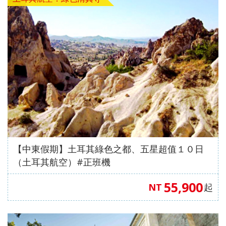
【澳門
自費、
風情八
【星宇
無自
愛媛】
發】
航空、
升等三
天（
航空、
費）
台中出
排椅》
動車版
台中出
【澳門
發】
【長龍
）【東
發】
航空、
航空、
方航
台中出
台中直
空、台
發】
飛成
中直飛
都】
成都】
【中東假期】土耳其綠色之都、五星超值１０日
（土耳其航空）#正班機
55,900
NT
起