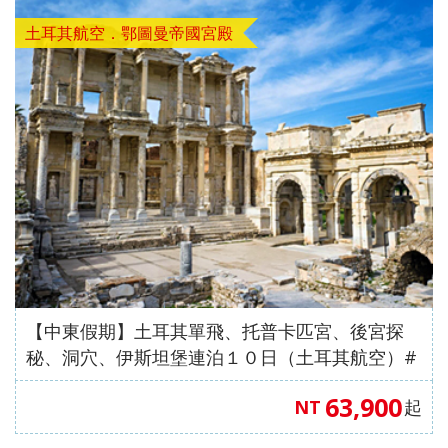
土耳其航空．鄂圖曼帝國宮殿
【中東假期】土耳其單飛、托普卡匹宮、後宮探
秘、洞穴、伊斯坦堡連泊１０日（土耳其航空）#
正班機
63,900
NT
起