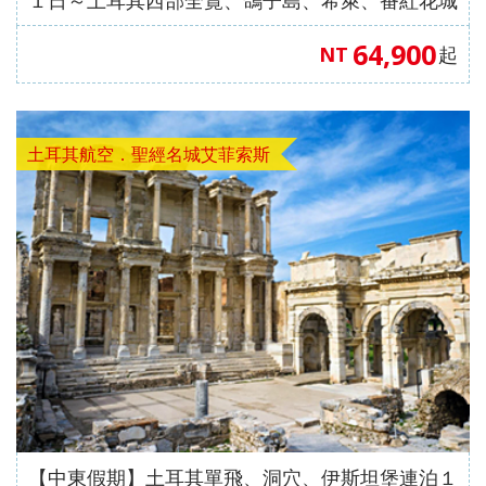
１日～土耳其西部全覽、鴿子島、希萊、番紅花城
（土耳其航空）#正班機
64,900
NT
起
土耳其航空．聖經名城艾菲索斯
【中東假期】土耳其單飛、洞穴、伊斯坦堡連泊１