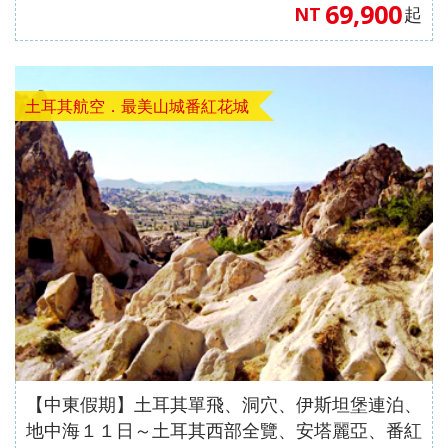
69,900
NT
起
土耳其航空．最美山城番紅花城
【中東假期】土耳其單飛、洞穴、伊斯坦堡連泊、
地中海１１日～土耳其西部全覽、安塔麗亞、番紅