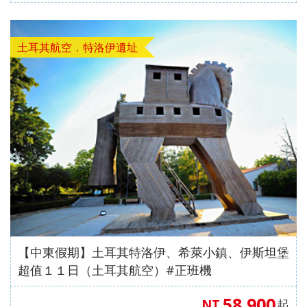
土耳其航空．特洛伊遺址
【中東假期】土耳其特洛伊、希萊小鎮、伊斯坦堡
超值１１日（土耳其航空）#正班機
58,900
NT
起