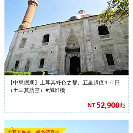
中國自
直飛成
直飛成
中國自
中國自
人蔘
飛】
《不走
茶五天
（舊金
高雄飛
店）
【星宇
（洛杉
保肝》
住巴拿
由行】
都【遇
都【遊
由行】
由行】
+保肝
人蔘、
（全程
山進／
濟州】
【星宇
航空、
磯進／
【星宇
山法式
【來去
重慶張
【來去
見中國
【沖繩
遍中國
【嗨玩
重慶南
【四國
重慶武
店》
保肝》
入住當
洛杉磯
航空、
桃園出
舊金山
航空、
城堡酒
沖繩】
家界～
沖繩】
自由
輕旅】
自由
超值沖
川～天
歐嗨
隆、天
【真航
【德威
地四星
出）
台中直
發】
出）
桃園直
店+3晚
沖繩機
鳳凰古
沖繩機
行】童
沖繩機
行】成
繩】系
生三
喲】瀨
生三
空、台
航空、
酒店）
飛】
飛】
當地五
加酒、
城、張
加酒、
話九寨
加酒の
都樂山
滿漁市
橋、烏
戶潮音
橋、湖
中直
桃園直
《無購
星酒
自由行
家界景
自由行
溝、熊
半自由
大佛、
場、波
江畫
四國小
北恩施
飛】
飛】
物》
店）
四日 (
區、袁
四日 (
貓基
行四日
都江堰
之上神
廊、武
豆島～
大峽
【台灣
《無購
市區酒
家界景
市區酒
地、五
( 含小
水利工
宮、美
陵山大
道後古
谷、三
虎航、
物》
店含早
區、濯
店含早
彩黃
費、接
程、中
國村、
裂谷、
湯礦山
排椅八
桃園出
【台灣
餐 ) 2
水古
餐、2
龍、寬
送機及
國古羌
瀨長島
輕軌穿
遊船纜
日（無
【中東假期】土耳其綠色之都、五星超值１０日
發】
虎航、
人成行
鎮、輕
人成行
窄巷
1午1晚
城、牟
半自由
樓、重
車採果
購物、
（土耳其航空）#加班機
桃園出
軌體驗
) 【星
子、船
餐+2天
尼溝、
行四天
慶枇杷
雙溫泉
無自
發】
八日
宇&虎
遊樂山
行程 )
九寨
（晚去
園半山
七日
費）
52,900
NT
起
（無購
航、台
大佛八
6人成
溝、黃
晚回、
火鍋八
【長榮
【澳門
物、無
中出
天《無
行
龍、熊
含機上
日（無
航空，
航空、
自費）
發】
購物無
貓基地
餐 )
購物、
桃園/
台中出
土耳其航空．綠色清真寺