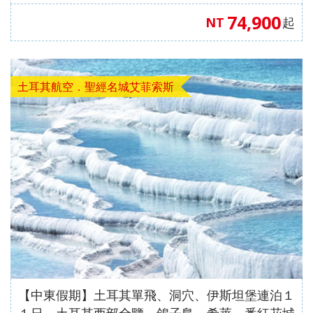
花城（土耳其航空）#加班機
74,900
NT
起
土耳其航空．聖經名城艾菲索斯
【中東假期】土耳其單飛、洞穴、伊斯坦堡連泊１