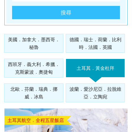
酒
英國
谷
匈
樹冰
桃園
桃園
高雄
【麗星
【來去
【麗星
【遨遊
【歐亞
【樂遊
【歐亞
【艾玩
【歐亞
【璀璨
桃園
桃園
出
波
桃園
桃園
出
台中
桃園
出
台中
桃園
台中
桃園
郵輪】
金門】
郵輪】
台灣】
玩家】
金門】
玩家】
大小
玩家】
大小
出
出
發．
蘭．
出
出
發．
出
出
發．
出
出
出
出
【知南
探索星
戰地三
【知南
探索星
去馬祖
【知南
地中海
山后民
【知南
2026
金】金
【知南
文明與
金】金
發．
發．
長灘
愛沙
發．
發．
薄荷
發．
發．
峴
發．
發．
發．
發．
行易】
號～石
日遊
行易】
號～那
卡蹓、
行易】
郵輪假
俗文化
行易】
詩歌極
門摩西
行易】
自然的
門摩西
山陰
九寨
島．
尼
北海
雲
島．
北海
張家
港．
京阪
江
四國
北
美國．加拿大．墨西哥．
德國．瑞士．荷蘭．比利
魅力雙
垣島海
（台中
希爾頓
霸、石
暢遊
食在好
期榮耀
村、建
新一品
境星旅
分海、
東澳蒂
盛典・
分海、
山
溝．
海盜
亞．
道．
南．
宿霧
道．
界．
六人
神．
南．
秘
京．
秘魯
時．法國．英國
城－雪
上遊３
出發
假期、
垣假期
南、北
味
號～宮
功嶼、
紐西蘭
～MSC
太武
莉雪９
東地中
豪華全
陽．
稻城
船
拉脫
破冰
昆大
楓紅
重
小團
立山
黃
境．
貝加
梨+黃
天２夜
） 華
東澳全
４天３
竿三日
3.0、
古島、
痛風海
１０天
阿拉斯
山、豪
日～金
海十六
牛宴四
四國
亞丁
維
船．
麗．
北
慶．
黑
山．
熊
爾湖
【獨家
【心動
【暑假
【中釜
【玩釜
西班牙．義大利．希臘．
金海岸
（基隆
信航空
覽９日
夜（基
( 台中
東澳９
沖繩、
鮮餐三
～金旅
加冰河
華全牛
旅獎、
湖１４
日（
秘境
亞．
北海
貴州
國．
長江
部．
江西
本．
土耳其．黃金杜拜
中釜玩
釜山玩
樂樂濟
玩星宇
山搭星
克斯蒙波．奧捷匈
８日～
港出
～入住
隆港出
出發 )
日～廚
石垣島
日（
獎、南
奇航１
宴三天
廚師帽
天
台中出
立陶
道機
雪白
三
東京
九
麗水】
麗水】
州鬥陣
帶您嗨
宇】加
歌劇院
發）
五星希
發）
師帽餐
自主遊
華信、
北島、
１日（
（台中
饗宴、
（MSC
發 ）
宛
加酒
國度
峽．
富士
州．
星球水
LUGE
行】濟
翻釜
耶主題
入內、
爾頓飯
廳、全
５天
立榮
冰河峽
早鳥優
出發
徒步美
和諧
全程無
北歐．芬蘭．瑞典．挪
波蘭．愛沙尼亞．拉脫維
恩施
山．
福岡
族館、
渠道滑
州鐵軌
山】渠
公園
雙城遊
店１
覽三
（基隆
）6人
灣（紐
惠實施
）華信
食地
號、義
自理餐
威．冰島
亞．立陶宛
大峽
東北
機加
順天灣
車+纜
自行車
道滑車
+韓服
船、螃
晚、雙
城、加
出發）
成行、
西蘭航
中 ）
航空
圖、登
大利、
谷
酒
國家園
車、泰
（四人
+纜
體驗
蟹河生
遊船、
贈雪梨
北中南
空）
三塔暢
克羅埃
林、
迪熊博
一臺）
車、海
+塗鴉
台中
桃園
高雄
桃園
態、無
加贈雪
夜遊
出發
遊農莊
西亞、
土耳其航空．全程五星飯店
LUGE
物館、
泰迪熊
岸列
秀、
出
出
出
出
尾熊抱
梨夜遊
希臘、
渠道滑
【邂逅
巨濟
【虎力
王國、
【來去
車、加
【萬象
SKYLUGE
【虎虎